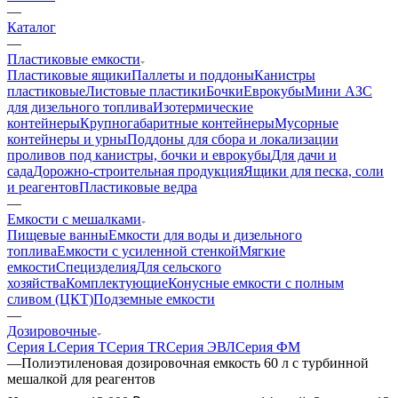
—
Каталог
—
Пластиковые емкости
Пластиковые ящики
Паллеты и поддоны
Канистры
пластиковые
Листовые пластики
Бочки
Еврокубы
Мини АЗС
для дизельного топлива
Изотермические
контейнеры
Крупногабаритные контейнеры
Мусорные
контейнеры и урны
Поддоны для сбора и локализации
проливов под канистры, бочки и еврокубы
Для дачи и
сада
Дорожно-строительная продукция
Ящики для песка, соли
и реагентов
Пластиковые ведра
—
Емкости с мешалками
Пищевые ванны
Емкости для воды и дизельного
топлива
Емкости с усиленной стенкой
Мягкие
емкости
Специзделия
Для сельского
хозяйства
Комплектующие
Конусные емкости с полным
сливом (ЦКТ)
Подземные емкости
—
Дозировочные
Серия L
Серия T
Серия TR
Серия ЭВЛ
Серия ФМ
—
Полиэтиленовая дозировочная емкость 60 л с турбинной
мешалкой для реагентов