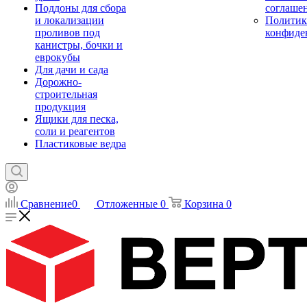
Поддоны для сбора
соглаше
и локализации
Политик
проливов под
конфиде
канистры, бочки и
еврокубы
Для дачи и сада
Дорожно-
строительная
продукция
Ящики для песка,
соли и реагентов
Пластиковые ведра
Сравнение
0
Отложенные
0
Корзина
0