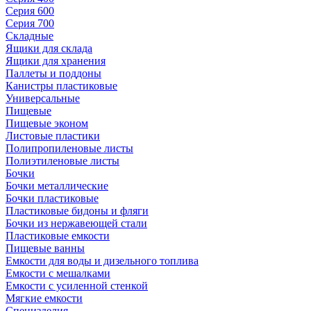
Серия 600
Серия 700
Складные
Ящики для склада
Ящики для хранения
Паллеты и поддоны
Канистры пластиковые
Универсальные
Пищевые
Пищевые эконом
Листовые пластики
Полипропиленовые листы
Полиэтиленовые листы
Бочки
Бочки металлические
Бочки пластиковые
Пластиковые бидоны и фляги
Бочки из нержавеющей стали
Пластиковые емкости
Пищевые ванны
Емкости для воды и дизельного топлива
Емкости с мешалками
Емкости с усиленной стенкой
Мягкие емкости
Специзделия