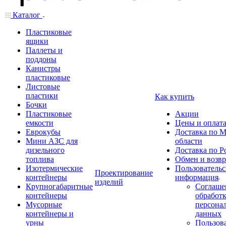
Каталог
Пластиковые
ящики
Паллеты и
поддоны
Канистры
пластиковые
Листовые
пластики
Как купить
Бочки
Пластиковые
Акции
емкости
Цены и оплат
Еврокубы
Доставка по М
Мини АЗС для
области
дизельного
Доставка по Р
топлива
Обмен и возвр
Изотермические
Пользовательс
Проектирование
контейнеры
информация
изделий
Крупногабаритные
Соглаше
контейнеры
обработ
Мусорные
персона
контейнеры и
данных
урны
Пользова