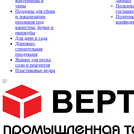
контейнеры и
данных
урны
Пользова
Поддоны для сбора
соглаше
и локализации
Политик
проливов под
конфиде
канистры, бочки и
еврокубы
Для дачи и сада
Дорожно-
строительная
продукция
Ящики для песка,
соли и реагентов
Пластиковые ведра