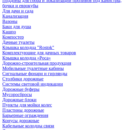
Поддоны для сбора и локализации проливов под канистры,
бочки и еврокубы
Для дачи и сада
Канализация
Вазоны
Баки для душа
Кашпо
Компостер
Дачные туалеты
Крышка колодца "Rostok"
Комплектующие для дачных товаров
Крышка колодца «Роса»
Дорожно-строительная продукция
Мобильные туалетные кабины
Сигнальные фонари и гирлянды
Столбики дорожные
Системы световой индикации
Дорожные буферы
Мусоросбросы
Дорожные блоки
Пункты для мойки колес
Пластины дорожные
Барьерные ограждения
Конусы дорожные
Кабельные колодцы связи