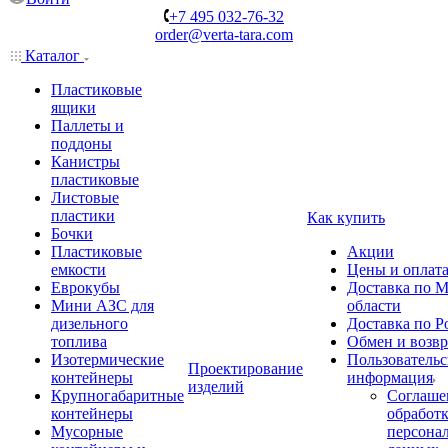
+7 495 032-76-32
order@verta-tara.com
Каталог
Пластиковые
ящики
Паллеты и
поддоны
Канистры
пластиковые
Листовые
пластики
Как купить
Бочки
Пластиковые
Акции
емкости
Цены и оплат
Еврокубы
Доставка по М
Мини АЗС для
области
дизельного
Доставка по Р
топлива
Обмен и возвр
Изотермические
Пользовательс
Проектирование
контейнеры
информация
изделий
Крупногабаритные
Соглаше
контейнеры
обработ
Мусорные
персона