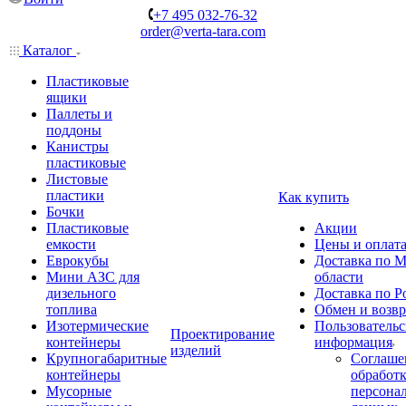
+7 495 032-76-32
order@verta-tara.com
Каталог
Пластиковые
ящики
Паллеты и
поддоны
Канистры
пластиковые
Листовые
пластики
Как купить
Бочки
Пластиковые
Акции
емкости
Цены и оплат
Еврокубы
Доставка по М
Мини АЗС для
области
дизельного
Доставка по Р
топлива
Обмен и возвр
Изотермические
Пользовательс
Проектирование
контейнеры
информация
изделий
Крупногабаритные
Соглаше
контейнеры
обработ
Мусорные
персона