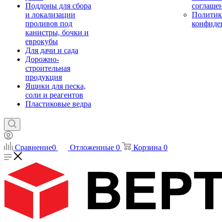
Поддоны для сбора
соглаше
и локализации
Политик
проливов под
конфиде
канистры, бочки и
еврокубы
Для дачи и сада
Дорожно-
строительная
продукция
Ящики для песка,
соли и реагентов
Пластиковые ведра
Сравнение
0
Отложенные
0
Корзина
0