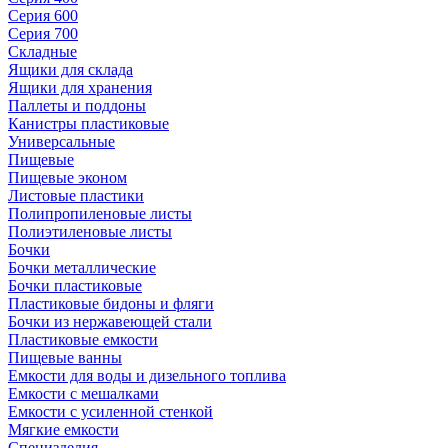
Серия 600
Серия 700
Складные
Ящики для склада
Ящики для хранения
Паллеты и поддоны
Канистры пластиковые
Универсальные
Пищевые
Пищевые эконом
Листовые пластики
Полипропиленовые листы
Полиэтиленовые листы
Бочки
Бочки металлические
Бочки пластиковые
Пластиковые бидоны и фляги
Бочки из нержавеющей стали
Пластиковые емкости
Пищевые ванны
Емкости для воды и дизельного топлива
Емкости с мешалками
Емкости с усиленной стенкой
Мягкие емкости
Специзделия