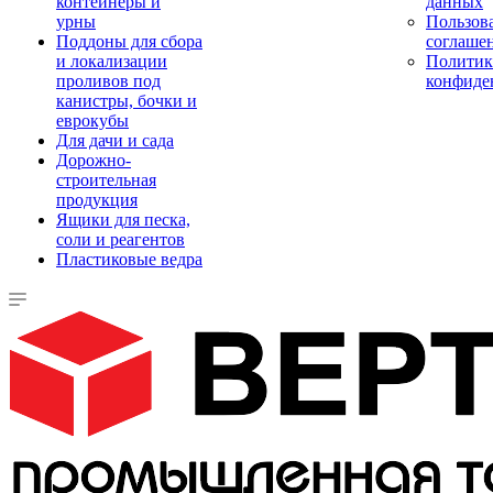
контейнеры и
данных
урны
Пользова
Поддоны для сбора
соглаше
и локализации
Политик
проливов под
конфиде
канистры, бочки и
еврокубы
Для дачи и сада
Дорожно-
строительная
продукция
Ящики для песка,
соли и реагентов
Пластиковые ведра