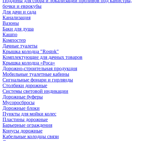
Поддоны для сбора и локализации проливов под канистры,
бочки и еврокубы
Для дачи и сада
Канализация
Вазоны
Баки для душа
Кашпо
Компостер
Дачные туалеты
Крышка колодца "Rostok"
Комплектующие для дачных товаров
Крышка колодца «Роса»
Дорожно-строительная продукция
Мобильные туалетные кабины
Сигнальные фонари и гирлянды
Столбики дорожные
Системы световой индикации
Дорожные буферы
Мусоросбросы
Дорожные блоки
Пункты для мойки колес
Пластины дорожные
Барьерные ограждения
Конусы дорожные
Кабельные колодцы связи