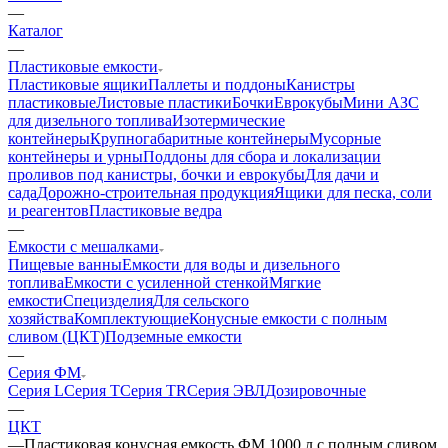
—
Каталог
—
Пластиковые емкости
Пластиковые ящики
Паллеты и поддоны
Канистры
пластиковые
Листовые пластики
Бочки
Еврокубы
Мини АЗС
для дизельного топлива
Изотермические
контейнеры
Крупногабаритные контейнеры
Мусорные
контейнеры и урны
Поддоны для сбора и локализации
проливов под канистры, бочки и еврокубы
Для дачи и
сада
Дорожно-строительная продукция
Ящики для песка, соли
и реагентов
Пластиковые ведра
—
Емкости с мешалками
Пищевые ванны
Емкости для воды и дизельного
топлива
Емкости с усиленной стенкой
Мягкие
емкости
Специзделия
Для сельского
хозяйства
Комплектующие
Конусные емкости с полным
сливом (ЦКТ)
Подземные емкости
—
Серия ФМ
Серия L
Серия T
Серия TR
Серия ЭВЛ
Дозировочные
—
ЦКТ
—
Пластиковая конусная емкость ФМ 1000 л с полным сливом