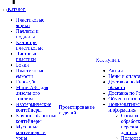
Каталог
Пластиковые
ящики
Паллеты и
поддоны
Канистры
пластиковые
Листовые
пластики
Как купить
Бочки
Пластиковые
Акции
емкости
Цены и оплат
Еврокубы
Доставка по М
Мини АЗС для
области
дизельного
Доставка по Р
топлива
Обмен и возвр
Изотермические
Пользовательс
Проектирование
контейнеры
информация
изделий
Крупногабаритные
Соглаше
контейнеры
обработ
Мусорные
персона
контейнеры и
данных
урны
Пользова