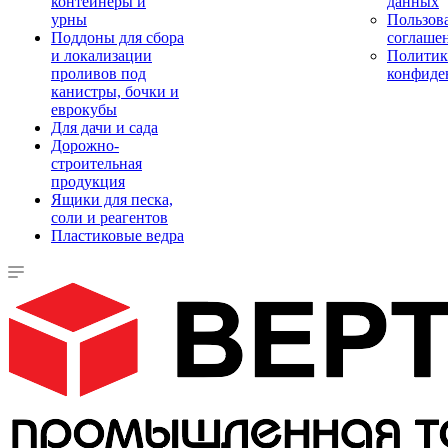
контейнеры и
данных
урны
Пользова
Поддоны для сбора
соглаше
и локализации
Политик
проливов под
конфиде
канистры, бочки и
еврокубы
Для дачи и сада
Дорожно-
строительная
продукция
Ящики для песка,
соли и реагентов
Пластиковые ведра