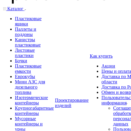
Каталог
Пластиковые
ящики
Паллеты и
поддоны
Канистры
пластиковые
Листовые
пластики
Как купить
Бочки
Пластиковые
Акции
емкости
Цены и оплат
Еврокубы
Доставка по М
Мини АЗС для
области
дизельного
Доставка по Р
топлива
Обмен и возвр
Изотермические
Пользовательс
Проектирование
контейнеры
информация
изделий
Крупногабаритные
Соглаше
контейнеры
обработ
Мусорные
персона
контейнеры и
данных
урны
Пользова