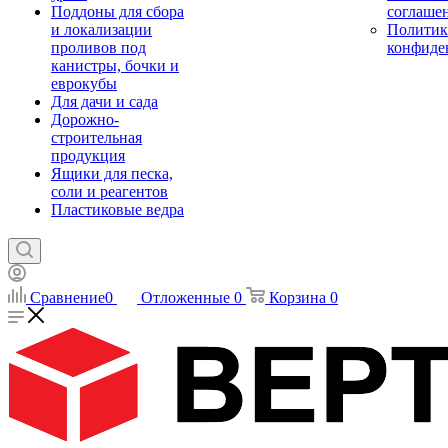
Поддоны для сбора
соглаше
и локализации
Политик
проливов под
конфиде
канистры, бочки и
еврокубы
Для дачи и сада
Дорожно-
строительная
продукция
Ящики для песка,
соли и реагентов
Пластиковые ведра
Сравнение
0
Отложенные
0
Корзина
0