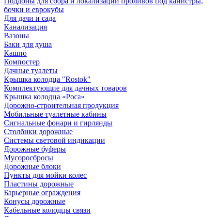
Поддоны для сбора и локализации проливов под канистры,
бочки и еврокубы
Для дачи и сада
Канализация
Вазоны
Баки для душа
Кашпо
Компостер
Дачные туалеты
Крышка колодца "Rostok"
Комплектующие для дачных товаров
Крышка колодца «Роса»
Дорожно-строительная продукция
Мобильные туалетные кабины
Сигнальные фонари и гирлянды
Столбики дорожные
Системы световой индикации
Дорожные буферы
Мусоросбросы
Дорожные блоки
Пункты для мойки колес
Пластины дорожные
Барьерные ограждения
Конусы дорожные
Кабельные колодцы связи