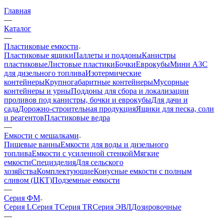
Главная
—
Каталог
—
Пластиковые емкости
Пластиковые ящики
Паллеты и поддоны
Канистры
пластиковые
Листовые пластики
Бочки
Еврокубы
Мини АЗС
для дизельного топлива
Изотермические
контейнеры
Крупногабаритные контейнеры
Мусорные
контейнеры и урны
Поддоны для сбора и локализации
проливов под канистры, бочки и еврокубы
Для дачи и
сада
Дорожно-строительная продукция
Ящики для песка, соли
и реагентов
Пластиковые ведра
—
Емкости с мешалками
Пищевые ванны
Емкости для воды и дизельного
топлива
Емкости с усиленной стенкой
Мягкие
емкости
Специзделия
Для сельского
хозяйства
Комплектующие
Конусные емкости с полным
сливом (ЦКТ)
Подземные емкости
—
Серия ФМ
Серия L
Серия T
Серия TR
Серия ЭВЛ
Дозировочные
—