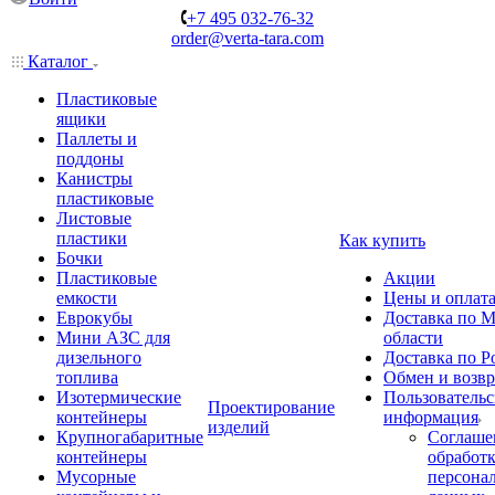
+7 495 032-76-32
order@verta-tara.com
Каталог
Пластиковые
ящики
Паллеты и
поддоны
Канистры
пластиковые
Листовые
пластики
Как купить
Бочки
Пластиковые
Акции
емкости
Цены и оплат
Еврокубы
Доставка по М
Мини АЗС для
области
дизельного
Доставка по Р
топлива
Обмен и возвр
Изотермические
Пользовательс
Проектирование
контейнеры
информация
изделий
Крупногабаритные
Соглаше
контейнеры
обработ
Мусорные
персона