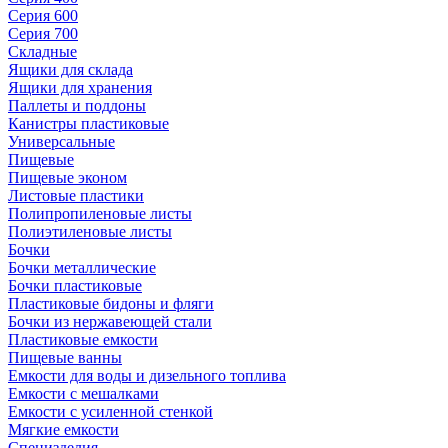
Серия 600
Серия 700
Складные
Ящики для склада
Ящики для хранения
Паллеты и поддоны
Канистры пластиковые
Универсальные
Пищевые
Пищевые эконом
Листовые пластики
Полипропиленовые листы
Полиэтиленовые листы
Бочки
Бочки металлические
Бочки пластиковые
Пластиковые бидоны и фляги
Бочки из нержавеющей стали
Пластиковые емкости
Пищевые ванны
Емкости для воды и дизельного топлива
Емкости с мешалками
Емкости с усиленной стенкой
Мягкие емкости
Специзделия