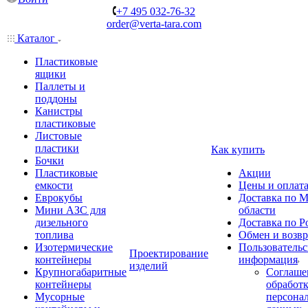
+7 495 032-76-32
order@verta-tara.com
Каталог
Пластиковые
ящики
Паллеты и
поддоны
Канистры
пластиковые
Листовые
пластики
Как купить
Бочки
Пластиковые
Акции
емкости
Цены и оплат
Еврокубы
Доставка по М
Мини АЗС для
области
дизельного
Доставка по Р
топлива
Обмен и возвр
Изотермические
Пользовательс
Проектирование
контейнеры
информация
изделий
Крупногабаритные
Соглаше
контейнеры
обработ
Мусорные
персона