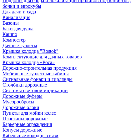
Поддоны для сбора и локализации проливов под канистры,
бочки и еврокубы
Для дачи и сада
Канализация
Вазоны
Баки для душа
Кашпо
Компостер
Дачные туалеты
Крышка колодца "Rostok"
Комплектующие для дачных товаров
Крышка колодца «Роса»
Дорожно-строительная продукция
Мобильные туалетные кабины
Сигнальные фонари и гирлянды
Столбики дорожные
Системы световой индикации
Дорожные буферы
Мусоросбросы
Дорожные блоки
Пункты для мойки колес
Пластины дорожные
Барьерные ограждения
Конусы дорожные
Кабельные колодцы связи