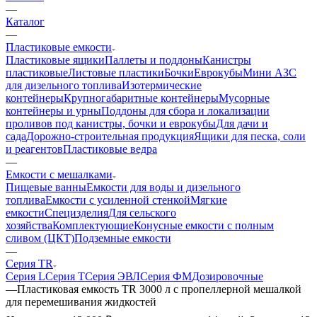
—
Каталог
—
Пластиковые емкости
Пластиковые ящики
Паллеты и поддоны
Канистры
пластиковые
Листовые пластики
Бочки
Еврокубы
Мини АЗС
для дизельного топлива
Изотермические
контейнеры
Крупногабаритные контейнеры
Мусорные
контейнеры и урны
Поддоны для сбора и локализации
проливов под канистры, бочки и еврокубы
Для дачи и
сада
Дорожно-строительная продукция
Ящики для песка, соли
и реагентов
Пластиковые ведра
—
Емкости с мешалками
Пищевые ванны
Емкости для воды и дизельного
топлива
Емкости с усиленной стенкой
Мягкие
емкости
Специзделия
Для сельского
хозяйства
Комплектующие
Конусные емкости с полным
сливом (ЦКТ)
Подземные емкости
—
Серия TR
Серия L
Серия T
Серия ЭВЛ
Серия ФМ
Дозировочные
—
Пластиковая емкость TR 3000 л с пропеллерной мешалкой
для перемешивания жидкостей