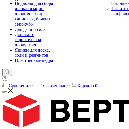
Поддоны для сбора
соглаше
и локализации
Политик
проливов под
конфиде
канистры, бочки и
еврокубы
Для дачи и сада
Дорожно-
строительная
продукция
Ящики для песка,
соли и реагентов
Пластиковые ведра
Сравнение
0
Отложенные
0
Корзина
0