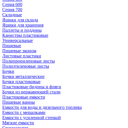
Серия 600
Серия 700
Складные
Ящики для склада
Ящики для хранения
Паллеты и поддоны
Канистры пластиковые
Универсальные
Пищевые
Пищевые эконом
Листовые пластики
Полипропиленовые листы
Полиэтиленовые листы
Бочки
Бочки металлические
Бочки пластиковые
Пластиковые бидоны и фляги
Бочки из нержавеющей стали
Пластиковые емкости
Пищевые ванны
Емкости для воды и дизельного топлива
Емкости с мешалками
Емкости с усиленной стенкой
Мягкие емкости
Специзделия