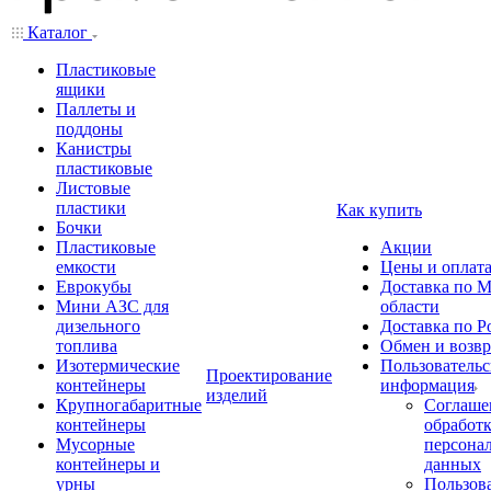
Каталог
Пластиковые
ящики
Паллеты и
поддоны
Канистры
пластиковые
Листовые
пластики
Как купить
Бочки
Пластиковые
Акции
емкости
Цены и оплат
Еврокубы
Доставка по М
Мини АЗС для
области
дизельного
Доставка по Р
топлива
Обмен и возвр
Изотермические
Пользовательс
Проектирование
контейнеры
информация
изделий
Крупногабаритные
Соглаше
контейнеры
обработ
Мусорные
персона
контейнеры и
данных
урны
Пользова