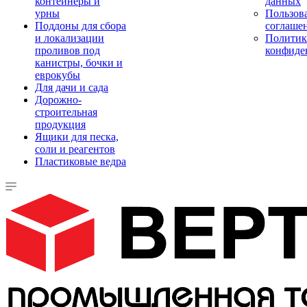
контейнеры и
данных
урны
Пользова
Поддоны для сбора
соглаше
и локализации
Политик
проливов под
конфиде
канистры, бочки и
еврокубы
Для дачи и сада
Дорожно-
строительная
продукция
Ящики для песка,
соли и реагентов
Пластиковые ведра