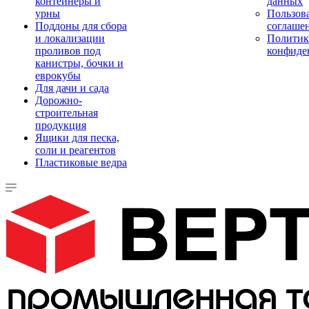
контейнеры и
данных
урны
Пользова
Поддоны для сбора
соглаше
и локализации
Политик
проливов под
конфиде
канистры, бочки и
еврокубы
Для дачи и сада
Дорожно-
строительная
продукция
Ящики для песка,
соли и реагентов
Пластиковые ведра