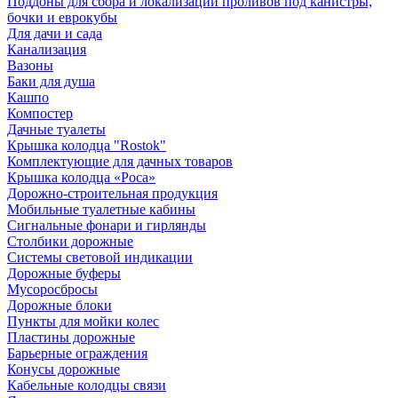
Поддоны для сбора и локализации проливов под канистры,
бочки и еврокубы
Для дачи и сада
Канализация
Вазоны
Баки для душа
Кашпо
Компостер
Дачные туалеты
Крышка колодца "Rostok"
Комплектующие для дачных товаров
Крышка колодца «Роса»
Дорожно-строительная продукция
Мобильные туалетные кабины
Сигнальные фонари и гирлянды
Столбики дорожные
Системы световой индикации
Дорожные буферы
Мусоросбросы
Дорожные блоки
Пункты для мойки колес
Пластины дорожные
Барьерные ограждения
Конусы дорожные
Кабельные колодцы связи