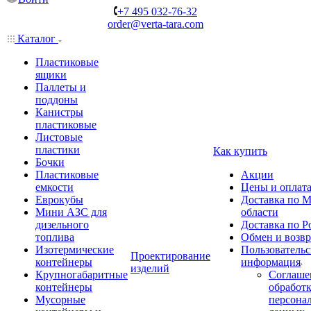
+7 495 032-76-32
order@verta-tara.com
Каталог
Пластиковые
ящики
Паллеты и
поддоны
Канистры
пластиковые
Листовые
пластики
Как купить
Бочки
Пластиковые
Акции
емкости
Цены и оплат
Еврокубы
Доставка по М
Мини АЗС для
области
дизельного
Доставка по Р
топлива
Обмен и возвр
Изотермические
Пользовательс
Проектирование
контейнеры
информация
изделий
Крупногабаритные
Соглаше
контейнеры
обработ
Мусорные
персона