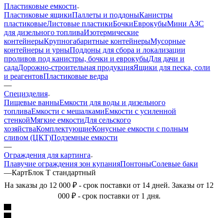
Пластиковые емкости
Пластиковые ящики
Паллеты и поддоны
Канистры
пластиковые
Листовые пластики
Бочки
Еврокубы
Мини АЗС
для дизельного топлива
Изотермические
контейнеры
Крупногабаритные контейнеры
Мусорные
контейнеры и урны
Поддоны для сбора и локализации
проливов под канистры, бочки и еврокубы
Для дачи и
сада
Дорожно-строительная продукция
Ящики для песка, соли
и реагентов
Пластиковые ведра
—
Специзделия
Пищевые ванны
Емкости для воды и дизельного
топлива
Емкости с мешалками
Емкости с усиленной
стенкой
Мягкие емкости
Для сельского
хозяйства
Комплектующие
Конусные емкости с полным
сливом (ЦКТ)
Подземные емкости
—
Ограждения для картинга
Плавучие ограждения зон купания
Понтоны
Солевые баки
—
КартБлок Т стандартный
На заказы до 12 000 ₽ - срок поставки от 14 дней. Заказы от 12
000 ₽ - срок поставки от 1 дня.