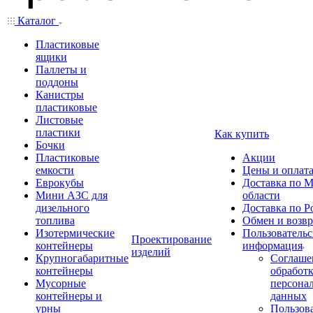
Каталог
Пластиковые
ящики
Паллеты и
поддоны
Канистры
пластиковые
Листовые
пластики
Как купить
Бочки
Пластиковые
Акции
емкости
Цены и оплат
Еврокубы
Доставка по М
Мини АЗС для
области
дизельного
Доставка по Р
топлива
Обмен и возвр
Изотермические
Пользовательс
Проектирование
контейнеры
информация
изделий
Крупногабаритные
Соглаше
контейнеры
обработ
Мусорные
персона
контейнеры и
данных
урны
Пользова