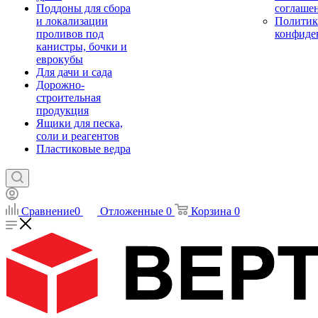
Поддоны для сбора
соглаше
и локализации
Политик
проливов под
конфиде
канистры, бочки и
еврокубы
Для дачи и сада
Дорожно-
строительная
продукция
Ящики для песка,
соли и реагентов
Пластиковые ведра
Сравнение
0
Отложенные
0
Корзина
0