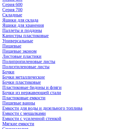
Серия 600
Серия 700
Складные
Ящики для склада
Ящики для хранения
Паллеты и поддоны
Канистры пластиковые
Универсальные
Пищевые
Пищевые эконом
Листовые пластики
Полипропиленовые листы
Полиэтиленовые листы
Бочки
Бочки металлические
Бочки пластиковые
Пластиковые бидоны и фляги
Бочки из нержавеющей стали
Пластиковые емкости
Пищевые ванны
Емкости для воды и дизельного топлива
Емкости с мешалками
Емкости с усиленной стенкой
Мягкие емкости
Специзделия