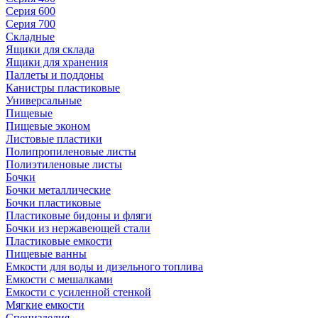
Серия 600
Серия 700
Складные
Ящики для склада
Ящики для хранения
Паллеты и поддоны
Канистры пластиковые
Универсальные
Пищевые
Пищевые эконом
Листовые пластики
Полипропиленовые листы
Полиэтиленовые листы
Бочки
Бочки металлические
Бочки пластиковые
Пластиковые бидоны и фляги
Бочки из нержавеющей стали
Пластиковые емкости
Пищевые ванны
Емкости для воды и дизельного топлива
Емкости с мешалками
Емкости с усиленной стенкой
Мягкие емкости
Специзделия