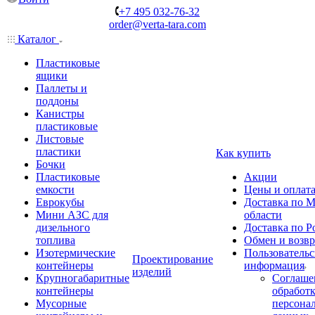
+7 495 032-76-32
order@verta-tara.com
Каталог
Пластиковые
ящики
Паллеты и
поддоны
Канистры
пластиковые
Листовые
пластики
Как купить
Бочки
Пластиковые
Акции
емкости
Цены и оплат
Еврокубы
Доставка по М
Мини АЗС для
области
дизельного
Доставка по Р
топлива
Обмен и возвр
Изотермические
Пользовательс
Проектирование
контейнеры
информация
изделий
Крупногабаритные
Соглаше
контейнеры
обработ
Мусорные
персона