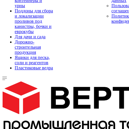
контейнеры и
данных
урны
Пользова
Поддоны для сбора
соглаше
и локализации
Политик
проливов под
конфиде
канистры, бочки и
еврокубы
Для дачи и сада
Дорожно-
строительная
продукция
Ящики для песка,
соли и реагентов
Пластиковые ведра