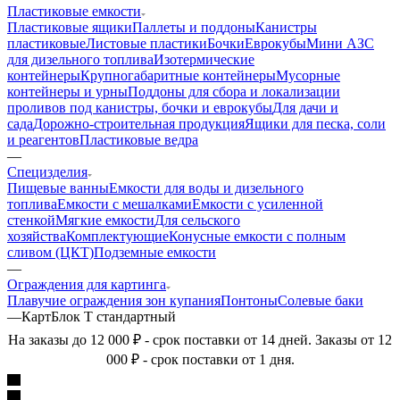
Пластиковые емкости
Пластиковые ящики
Паллеты и поддоны
Канистры
пластиковые
Листовые пластики
Бочки
Еврокубы
Мини АЗС
для дизельного топлива
Изотермические
контейнеры
Крупногабаритные контейнеры
Мусорные
контейнеры и урны
Поддоны для сбора и локализации
проливов под канистры, бочки и еврокубы
Для дачи и
сада
Дорожно-строительная продукция
Ящики для песка, соли
и реагентов
Пластиковые ведра
—
Специзделия
Пищевые ванны
Емкости для воды и дизельного
топлива
Емкости с мешалками
Емкости с усиленной
стенкой
Мягкие емкости
Для сельского
хозяйства
Комплектующие
Конусные емкости с полным
сливом (ЦКТ)
Подземные емкости
—
Ограждения для картинга
Плавучие ограждения зон купания
Понтоны
Солевые баки
—
КартБлок Т стандартный
На заказы до 12 000 ₽ - срок поставки от 14 дней. Заказы от 12
000 ₽ - срок поставки от 1 дня.