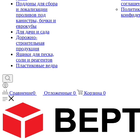
Поддоны для сбора
соглаше
и локализации
Политик
проливов под
конфиде
канистры, бочки и
еврокубы
Для дачи и сада
Дорожно-
строительная
продукция
Ящики для песка,
соли и реагентов
Пластиковые ведра
Сравнение
0
Отложенные
0
Корзина
0