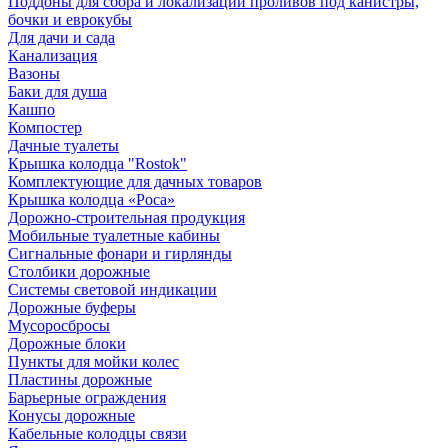
Поддоны для сбора и локализации проливов под канистры,
бочки и еврокубы
Для дачи и сада
Канализация
Вазоны
Баки для душа
Кашпо
Компостер
Дачные туалеты
Крышка колодца "Rostok"
Комплектующие для дачных товаров
Крышка колодца «Роса»
Дорожно-строительная продукция
Мобильные туалетные кабины
Сигнальные фонари и гирлянды
Столбики дорожные
Системы световой индикации
Дорожные буферы
Мусоросбросы
Дорожные блоки
Пункты для мойки колес
Пластины дорожные
Барьерные ограждения
Конусы дорожные
Кабельные колодцы связи