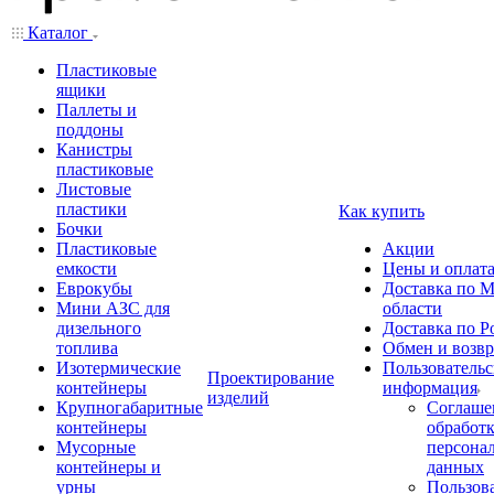
Каталог
Пластиковые
ящики
Паллеты и
поддоны
Канистры
пластиковые
Листовые
пластики
Как купить
Бочки
Пластиковые
Акции
емкости
Цены и оплат
Еврокубы
Доставка по М
Мини АЗС для
области
дизельного
Доставка по Р
топлива
Обмен и возвр
Изотермические
Пользовательс
Проектирование
контейнеры
информация
изделий
Крупногабаритные
Соглаше
контейнеры
обработ
Мусорные
персона
контейнеры и
данных
урны
Пользова