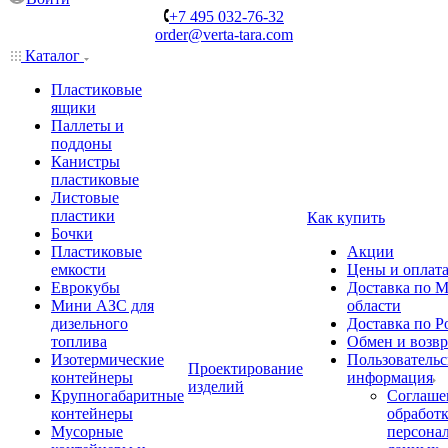
+7 495 032-76-32
order@verta-tara.com
Каталог
Пластиковые
ящики
Паллеты и
поддоны
Канистры
пластиковые
Листовые
пластики
Как купить
Бочки
Пластиковые
Акции
емкости
Цены и оплат
Еврокубы
Доставка по М
Мини АЗС для
области
дизельного
Доставка по Р
топлива
Обмен и возвр
Изотермические
Пользовательс
Проектирование
контейнеры
информация
изделий
Крупногабаритные
Соглаше
контейнеры
обработ
Мусорные
персона