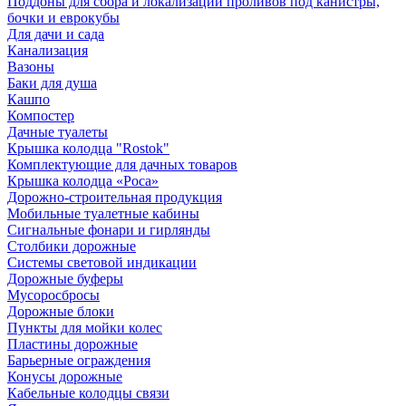
Поддоны для сбора и локализации проливов под канистры,
бочки и еврокубы
Для дачи и сада
Канализация
Вазоны
Баки для душа
Кашпо
Компостер
Дачные туалеты
Крышка колодца "Rostok"
Комплектующие для дачных товаров
Крышка колодца «Роса»
Дорожно-строительная продукция
Мобильные туалетные кабины
Сигнальные фонари и гирлянды
Столбики дорожные
Системы световой индикации
Дорожные буферы
Мусоросбросы
Дорожные блоки
Пункты для мойки колес
Пластины дорожные
Барьерные ограждения
Конусы дорожные
Кабельные колодцы связи