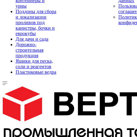
контейнеры и
данных
урны
Пользова
Поддоны для сбора
соглаше
и локализации
Политик
проливов под
конфиде
канистры, бочки и
еврокубы
Для дачи и сада
Дорожно-
строительная
продукция
Ящики для песка,
соли и реагентов
Пластиковые ведра