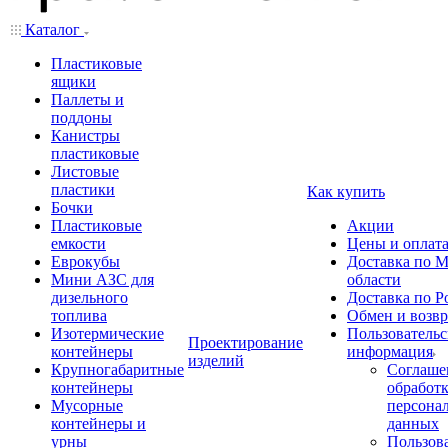
Каталог
Пластиковые
ящики
Паллеты и
поддоны
Канистры
пластиковые
Листовые
пластики
Как купить
Бочки
Пластиковые
Акции
емкости
Цены и оплат
Еврокубы
Доставка по М
Мини АЗС для
области
дизельного
Доставка по Р
топлива
Обмен и возвр
Изотермические
Пользовательс
Проектирование
контейнеры
информация
изделий
Крупногабаритные
Соглаше
контейнеры
обработ
Мусорные
персона
контейнеры и
данных
урны
Пользова