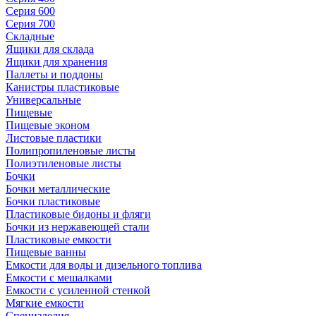
Серия 600
Серия 700
Складные
Ящики для склада
Ящики для хранения
Паллеты и поддоны
Канистры пластиковые
Универсальные
Пищевые
Пищевые эконом
Листовые пластики
Полипропиленовые листы
Полиэтиленовые листы
Бочки
Бочки металлические
Бочки пластиковые
Пластиковые бидоны и фляги
Бочки из нержавеющей стали
Пластиковые емкости
Пищевые ванны
Емкости для воды и дизельного топлива
Емкости с мешалками
Емкости с усиленной стенкой
Мягкие емкости
Специзделия