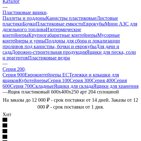
Каталог
—
Пластиковые ящики
Паллеты и поддоны
Канистры пластиковые
Листовые
пластики
Бочки
Пластиковые емкости
Еврокубы
Мини АЗС для
дизельного топлива
Изотермические
контейнеры
Крупногабаритные контейнеры
Мусорные
контейнеры и урны
Поддоны для сбора и локализации
проливов под канистры, бочки и еврокубы
Для дачи и
сада
Дорожно-строительная продукция
Ящики для песка, соли
и реагентов
Пластиковые ведра
—
Серия 200
Серия 900
Евроконтейнеры ЕС
Тележки и крышки для
ящиков
Куботейнеры
Серия 100
Серия 300
Серия 400
Серия
600
Серия 700
Складные
Ящики для склада
Ящики для хранения
—
Ящик пластиковый 600х400х250 арт 204 сплошной
На заказы до 12 000 ₽ - срок поставки от 14 дней. Заказы от 12
000 ₽ - срок поставки от 1 дня.
Хит