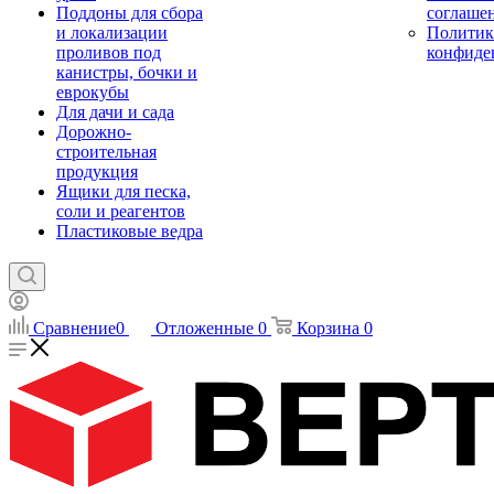
Поддоны для сбора
соглаше
и локализации
Политик
проливов под
конфиде
канистры, бочки и
еврокубы
Для дачи и сада
Дорожно-
строительная
продукция
Ящики для песка,
соли и реагентов
Пластиковые ведра
Сравнение
0
Отложенные
0
Корзина
0