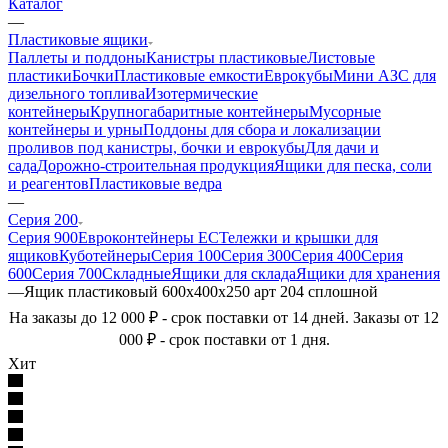
Каталог
—
Пластиковые ящики
Паллеты и поддоны
Канистры пластиковые
Листовые
пластики
Бочки
Пластиковые емкости
Еврокубы
Мини АЗС для
дизельного топлива
Изотермические
контейнеры
Крупногабаритные контейнеры
Мусорные
контейнеры и урны
Поддоны для сбора и локализации
проливов под канистры, бочки и еврокубы
Для дачи и
сада
Дорожно-строительная продукция
Ящики для песка, соли
и реагентов
Пластиковые ведра
—
Серия 200
Серия 900
Евроконтейнеры ЕС
Тележки и крышки для
ящиков
Куботейнеры
Серия 100
Серия 300
Серия 400
Серия
600
Серия 700
Складные
Ящики для склада
Ящики для хранения
—
Ящик пластиковый 600х400х250 арт 204 сплошной
На заказы до 12 000 ₽ - срок поставки от 14 дней. Заказы от 12
000 ₽ - срок поставки от 1 дня.
Хит