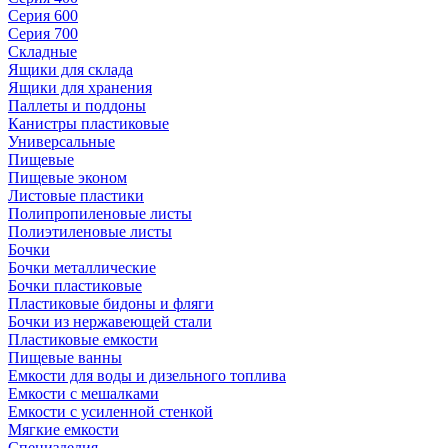
Серия 600
Серия 700
Складные
Ящики для склада
Ящики для хранения
Паллеты и поддоны
Канистры пластиковые
Универсальные
Пищевые
Пищевые эконом
Листовые пластики
Полипропиленовые листы
Полиэтиленовые листы
Бочки
Бочки металлические
Бочки пластиковые
Пластиковые бидоны и фляги
Бочки из нержавеющей стали
Пластиковые емкости
Пищевые ванны
Емкости для воды и дизельного топлива
Емкости с мешалками
Емкости с усиленной стенкой
Мягкие емкости
Специзделия