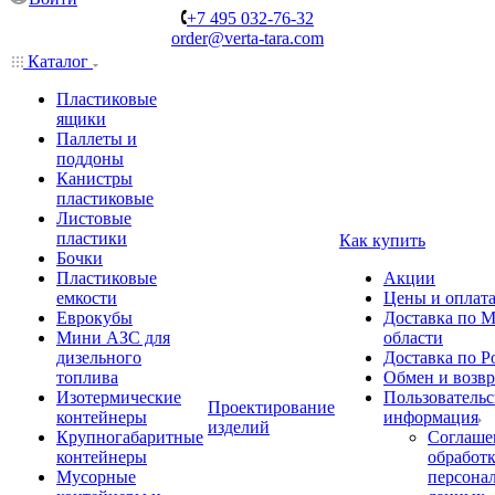
+7 495 032-76-32
order@verta-tara.com
Каталог
Пластиковые
ящики
Паллеты и
поддоны
Канистры
пластиковые
Листовые
пластики
Как купить
Бочки
Пластиковые
Акции
емкости
Цены и оплат
Еврокубы
Доставка по М
Мини АЗС для
области
дизельного
Доставка по Р
топлива
Обмен и возвр
Изотермические
Пользовательс
Проектирование
контейнеры
информация
изделий
Крупногабаритные
Соглаше
контейнеры
обработ
Мусорные
персона