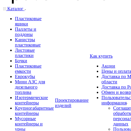
Каталог
Пластиковые
ящики
Паллеты и
поддоны
Канистры
пластиковые
Листовые
пластики
Как купить
Бочки
Пластиковые
Акции
емкости
Цены и оплат
Еврокубы
Доставка по М
Мини АЗС для
области
дизельного
Доставка по Р
топлива
Обмен и возвр
Изотермические
Пользовательс
Проектирование
контейнеры
информация
изделий
Крупногабаритные
Соглаше
контейнеры
обработ
Мусорные
персона
контейнеры и
данных
урны
Пользова