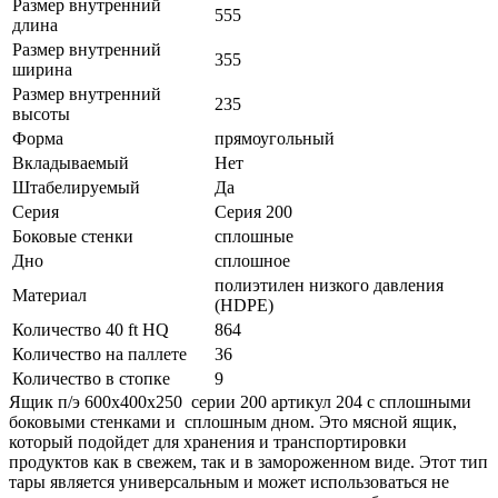
Размер внутренний
555
длина
Размер внутренний
355
ширина
Размер внутренний
235
высоты
Форма
прямоугольный
Вкладываемый
Нет
Штабелируемый
Да
Серия
Серия 200
Боковые стенки
сплошные
Дно
сплошное
полиэтилен низкого давления
Материал
(HDPE)
Количество 40 ft HQ
864
Количество на паллете
36
Количество в стопке
9
Ящик п/э 600х400х250 серии 200 артикул 204 с сплошными
боковыми стенками и сплошным дном. Это мясной ящик,
который подойдет для хранения и транспортировки
продуктов как в свежем, так и в замороженном виде. Этот тип
тары является универсальным и может использоваться не