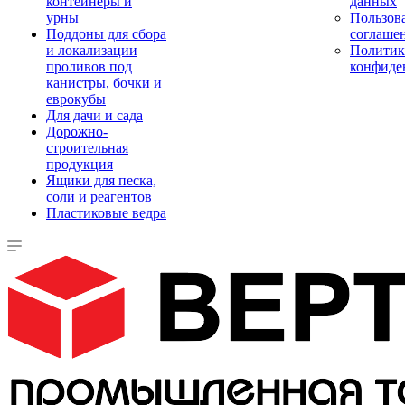
контейнеры и
данных
урны
Пользова
Поддоны для сбора
соглаше
и локализации
Политик
проливов под
конфиде
канистры, бочки и
еврокубы
Для дачи и сада
Дорожно-
строительная
продукция
Ящики для песка,
соли и реагентов
Пластиковые ведра