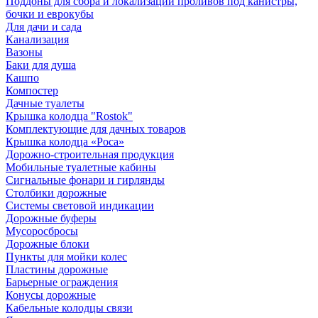
Поддоны для сбора и локализации проливов под канистры,
бочки и еврокубы
Для дачи и сада
Канализация
Вазоны
Баки для душа
Кашпо
Компостер
Дачные туалеты
Крышка колодца "Rostok"
Комплектующие для дачных товаров
Крышка колодца «Роса»
Дорожно-строительная продукция
Мобильные туалетные кабины
Сигнальные фонари и гирлянды
Столбики дорожные
Системы световой индикации
Дорожные буферы
Мусоросбросы
Дорожные блоки
Пункты для мойки колес
Пластины дорожные
Барьерные ограждения
Конусы дорожные
Кабельные колодцы связи