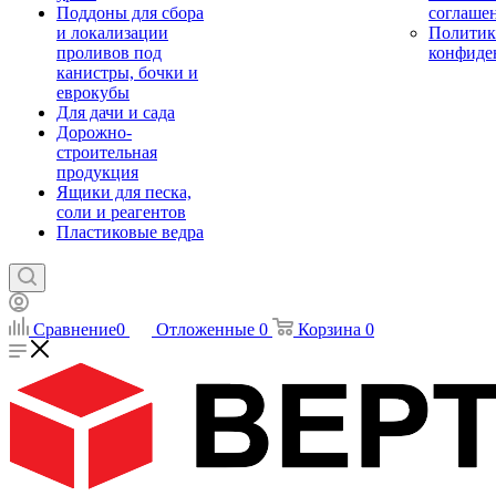
Поддоны для сбора
соглаше
и локализации
Политик
проливов под
конфиде
канистры, бочки и
еврокубы
Для дачи и сада
Дорожно-
строительная
продукция
Ящики для песка,
соли и реагентов
Пластиковые ведра
Сравнение
0
Отложенные
0
Корзина
0