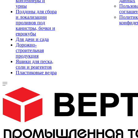
контейнеры и
данных
урны
Пользова
Поддоны для сбора
соглаше
и локализации
Политик
проливов под
конфиде
канистры, бочки и
еврокубы
Для дачи и сада
Дорожно-
строительная
продукция
Ящики для песка,
соли и реагентов
Пластиковые ведра