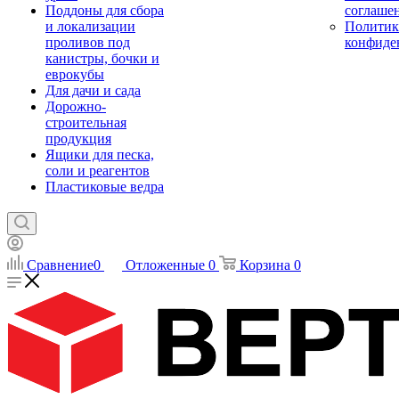
Поддоны для сбора
соглаше
и локализации
Политик
проливов под
конфиде
канистры, бочки и
еврокубы
Для дачи и сада
Дорожно-
строительная
продукция
Ящики для песка,
соли и реагентов
Пластиковые ведра
Сравнение
0
Отложенные
0
Корзина
0