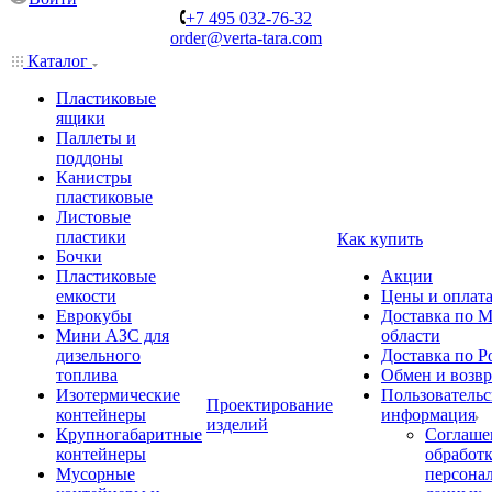
+7 495 032-76-32
order@verta-tara.com
Каталог
Пластиковые
ящики
Паллеты и
поддоны
Канистры
пластиковые
Листовые
пластики
Как купить
Бочки
Пластиковые
Акции
емкости
Цены и оплат
Еврокубы
Доставка по М
Мини АЗС для
области
дизельного
Доставка по Р
топлива
Обмен и возвр
Изотермические
Пользовательс
Проектирование
контейнеры
информация
изделий
Крупногабаритные
Соглаше
контейнеры
обработ
Мусорные
персона