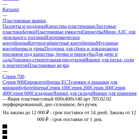
—
Каталог
—
Пластиковые ящики
Паллеты и поддоны
Канистры пластиковые
Листовые
пластики
Бочки
Пластиковые емкости
Еврокубы
Мини АЗС для
дизельного топлива
Изотермические
контейнеры
Крупногабаритные контейнеры
Мусорные
контейнеры и урны
Поддоны для сбора и локализации
проливов под канистры, бочки и еврокубы
Для дачи и
сада
Дорожно-строительная продукция
Ящики для песка, соли
и реагентов
Пластиковые ведра
—
Серия 700
Серия 900
Евроконтейнеры ЕС
Тележки и крышки для
ящиков
Куботейнеры
Серия 100
Серия 200
Серия 300
Серия
400
Серия 600
Складные
Ящики для склада
Ящики для хранения
—
Ящик пластмассовый 600х400х140 арт 705.02.02
перфорированный, дно сплошное, без ручек
На заказы до 12 000 ₽ - срок поставки от 14 дней. Заказы от 12
000 ₽ - срок поставки от 1 дня.