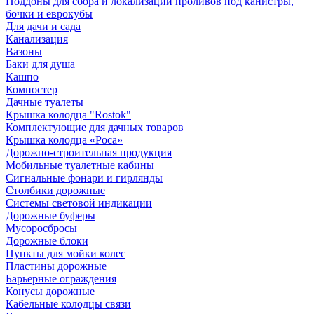
Поддоны для сбора и локализации проливов под канистры,
бочки и еврокубы
Для дачи и сада
Канализация
Вазоны
Баки для душа
Кашпо
Компостер
Дачные туалеты
Крышка колодца "Rostok"
Комплектующие для дачных товаров
Крышка колодца «Роса»
Дорожно-строительная продукция
Мобильные туалетные кабины
Сигнальные фонари и гирлянды
Столбики дорожные
Системы световой индикации
Дорожные буферы
Мусоросбросы
Дорожные блоки
Пункты для мойки колес
Пластины дорожные
Барьерные ограждения
Конусы дорожные
Кабельные колодцы связи