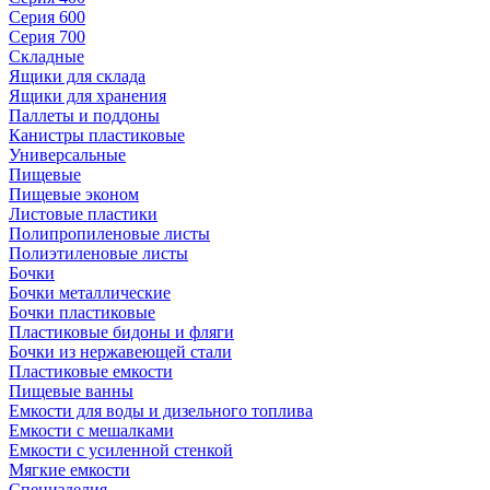
Серия 600
Серия 700
Складные
Ящики для склада
Ящики для хранения
Паллеты и поддоны
Канистры пластиковые
Универсальные
Пищевые
Пищевые эконом
Листовые пластики
Полипропиленовые листы
Полиэтиленовые листы
Бочки
Бочки металлические
Бочки пластиковые
Пластиковые бидоны и фляги
Бочки из нержавеющей стали
Пластиковые емкости
Пищевые ванны
Емкости для воды и дизельного топлива
Емкости с мешалками
Емкости с усиленной стенкой
Мягкие емкости
Специзделия