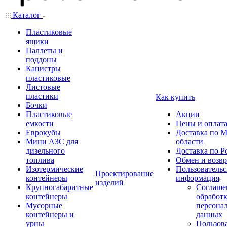
Каталог
Пластиковые
ящики
Паллеты и
поддоны
Канистры
пластиковые
Листовые
пластики
Как купить
Бочки
Пластиковые
Акции
емкости
Цены и оплат
Еврокубы
Доставка по М
Мини АЗС для
области
дизельного
Доставка по Р
топлива
Обмен и возвр
Изотермические
Пользовательс
Проектирование
контейнеры
информация
изделий
Крупногабаритные
Соглаше
контейнеры
обработ
Мусорные
персона
контейнеры и
данных
урны
Пользова