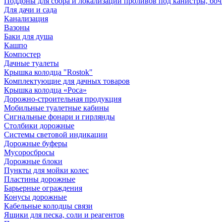
Поддоны для сбора и локализации проливов под канистры, бо
Для дачи и сада
Канализация
Вазоны
Баки для душа
Кашпо
Компостер
Дачные туалеты
Крышка колодца "Rostok"
Комплектующие для дачных товаров
Крышка колодца «Роса»
Дорожно-строительная продукция
Мобильные туалетные кабины
Сигнальные фонари и гирлянды
Столбики дорожные
Системы световой индикации
Дорожные буферы
Мусоросбросы
Дорожные блоки
Пункты для мойки колес
Пластины дорожные
Барьерные ограждения
Конусы дорожные
Кабельные колодцы связи
Ящики для песка, соли и реагентов