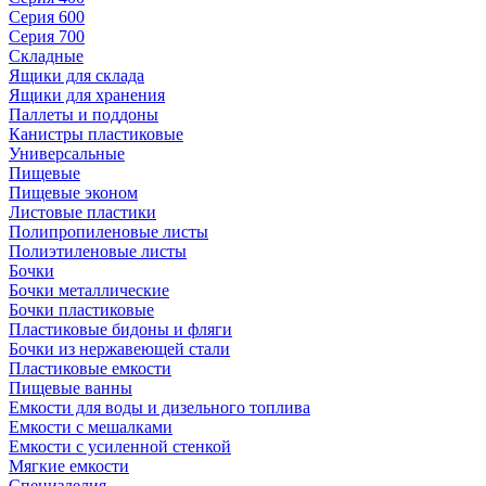
Серия 600
Серия 700
Складные
Ящики для склада
Ящики для хранения
Паллеты и поддоны
Канистры пластиковые
Универсальные
Пищевые
Пищевые эконом
Листовые пластики
Полипропиленовые листы
Полиэтиленовые листы
Бочки
Бочки металлические
Бочки пластиковые
Пластиковые бидоны и фляги
Бочки из нержавеющей стали
Пластиковые емкости
Пищевые ванны
Емкости для воды и дизельного топлива
Емкости с мешалками
Емкости с усиленной стенкой
Мягкие емкости
Специзделия