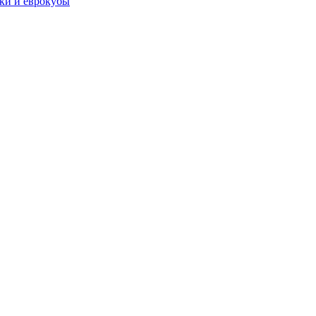
чки и еврокубы