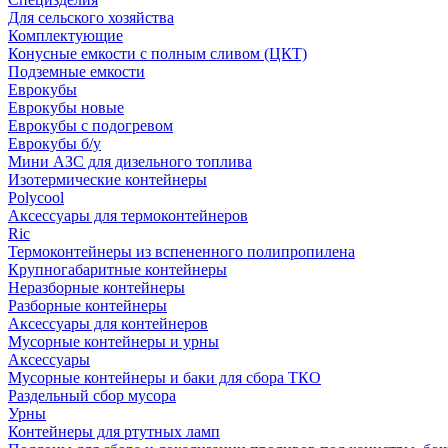
Для сельского хозяйства
Комплектующие
Конусные емкости с полным сливом (ЦКТ)
Подземные емкости
Еврокубы
Еврокубы новые
Еврокубы с подогревом
Еврокубы б/у
Мини АЗС для дизельного топлива
Изотермические контейнеры
Polycool
Аксессуары для термоконтейнеров
Ric
Термоконтейнеры из вспененного полипропилена
Крупногабаритные контейнеры
Неразборные контейнеры
Разборные контейнеры
Аксессуары для контейнеров
Мусорные контейнеры и урны
Аксессуары
Мусорные контейнеры и баки для сбора ТКО
Раздельный сбор мусора
Урны
Контейнеры для ртутных ламп