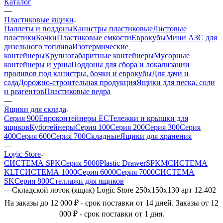
Каталог
—
Пластиковые ящики
Паллеты и поддоны
Канистры пластиковые
Листовые
пластики
Бочки
Пластиковые емкости
Еврокубы
Мини АЗС для
дизельного топлива
Изотермические
контейнеры
Крупногабаритные контейнеры
Мусорные
контейнеры и урны
Поддоны для сбора и локализации
проливов под канистры, бочки и еврокубы
Для дачи и
сада
Дорожно-строительная продукция
Ящики для песка, соли
и реагентов
Пластиковые ведра
—
Ящики для склада
Серия 900
Евроконтейнеры ЕС
Тележки и крышки для
ящиков
Куботейнеры
Серия 100
Серия 200
Серия 300
Серия
400
Серия 600
Серия 700
Складные
Ящики для хранения
—
Logic Store
СИСТЕМА SPK
Серия 5000
Plastic Drawer
SPKM
СИСТЕМА
KLT
СИСТЕМА 1000
Серия 6000
Серия 7000
СИСТЕМА
SK
Серия 800
Стеллажи для ящиков
—
Складской лоток (ящик) Logic Store 250х150х130 арт 12.402
На заказы до 12 000 ₽ - срок поставки от 14 дней. Заказы от 12
000 ₽ - срок поставки от 1 дня.