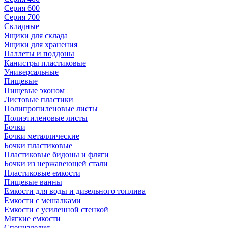
Серия 600
Серия 700
Складные
Ящики для склада
Ящики для хранения
Паллеты и поддоны
Канистры пластиковые
Универсальные
Пищевые
Пищевые эконом
Листовые пластики
Полипропиленовые листы
Полиэтиленовые листы
Бочки
Бочки металлические
Бочки пластиковые
Пластиковые бидоны и фляги
Бочки из нержавеющей стали
Пластиковые емкости
Пищевые ванны
Емкости для воды и дизельного топлива
Емкости с мешалками
Емкости с усиленной стенкой
Мягкие емкости
Специзделия