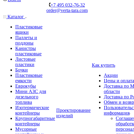
+7 495 032-76-32
order@verta-tara.com
Каталог
Пластиковые
ящики
Паллеты и
поддоны
Канистры
пластиковые
Листовые
пластики
Как купить
Бочки
Пластиковые
Акции
емкости
Цены и оплат
Еврокубы
Доставка по М
Мини АЗС для
области
дизельного
Доставка по Р
топлива
Обмен и возвр
Изотермические
Пользовательс
Проектирование
контейнеры
информация
изделий
Крупногабаритные
Соглаше
контейнеры
обработ
Мусорные
персона