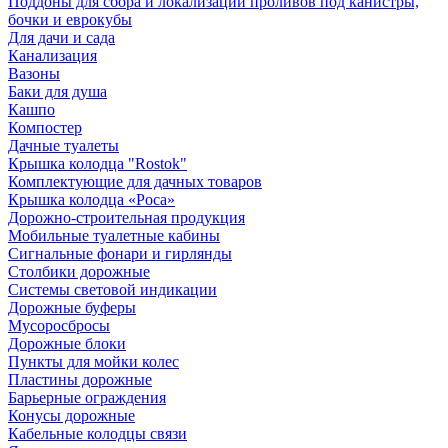
Поддоны для сбора и локализации проливов под канистры,
бочки и еврокубы
Для дачи и сада
Канализация
Вазоны
Баки для душа
Кашпо
Компостер
Дачные туалеты
Крышка колодца "Rostok"
Комплектующие для дачных товаров
Крышка колодца «Роса»
Дорожно-строительная продукция
Мобильные туалетные кабины
Сигнальные фонари и гирлянды
Столбики дорожные
Системы световой индикации
Дорожные буферы
Мусоросбросы
Дорожные блоки
Пункты для мойки колес
Пластины дорожные
Барьерные ограждения
Конусы дорожные
Кабельные колодцы связи