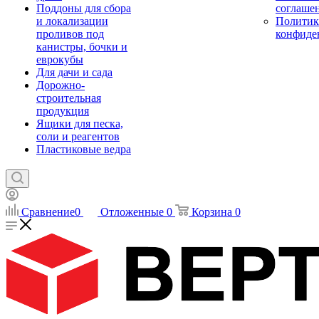
Поддоны для сбора
соглаше
и локализации
Политик
проливов под
конфиде
канистры, бочки и
еврокубы
Для дачи и сада
Дорожно-
строительная
продукция
Ящики для песка,
соли и реагентов
Пластиковые ведра
Сравнение
0
Отложенные
0
Корзина
0