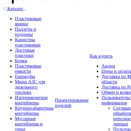
Каталог
Пластиковые
ящики
Паллеты и
поддоны
Канистры
пластиковые
Листовые
пластики
Как купить
Бочки
Пластиковые
Акции
емкости
Цены и оплат
Еврокубы
Доставка по М
Мини АЗС для
области
дизельного
Доставка по Р
топлива
Обмен и возвр
Изотермические
Пользовательс
Проектирование
контейнеры
информация
изделий
Крупногабаритные
Соглаше
контейнеры
обработ
Мусорные
персона
контейнеры и
данных
урны
Пользова