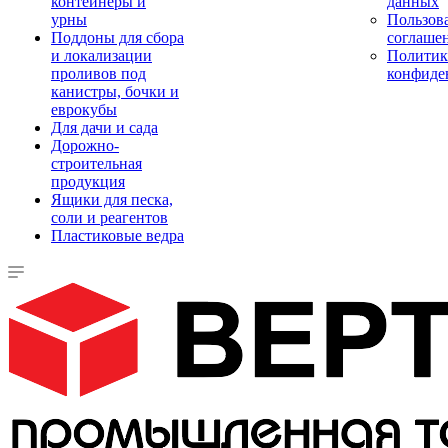
контейнеры и
данных
урны
Пользова
Поддоны для сбора
соглаше
и локализации
Политик
проливов под
конфиде
канистры, бочки и
еврокубы
Для дачи и сада
Дорожно-
строительная
продукция
Ящики для песка,
соли и реагентов
Пластиковые ведра