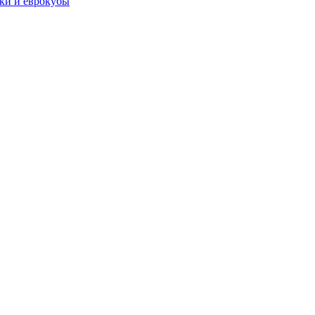
чки и еврокубы