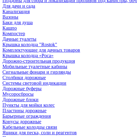
Поддоны для сбора и локализации проливов под канистры, бо
Для дачи и сада
Канализация
Вазоны
Баки для душа
Кашпо
Компостер
Дачные туалеты
Крышка колодца "Rostok"
Комплектующие для дачных товаров
Крышка колодца «Роса»
Дорожно-строительная продукция
Мобильные туалетные кабины
Сигнальные фонари и гирлянды
Столбики дорожные
Системы световой индикации
Дорожные буферы
Мусоросбросы
Дорожные блоки
Пункты для мойки колес
Пластины дорожные
Барьерные ограждения
Конусы дорожные
Кабельные колодцы связи
Ящики для песка, соли и реагентов