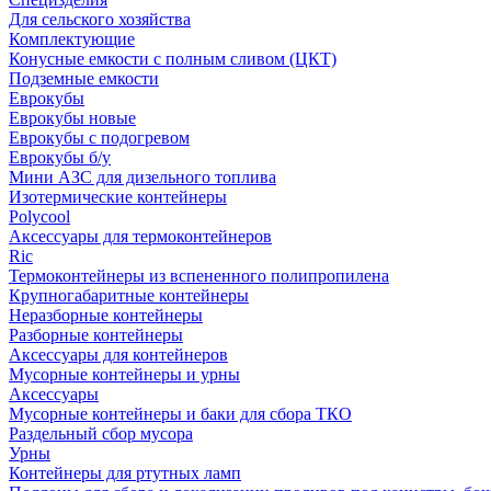
Для сельского хозяйства
Комплектующие
Конусные емкости с полным сливом (ЦКТ)
Подземные емкости
Еврокубы
Еврокубы новые
Еврокубы с подогревом
Еврокубы б/у
Мини АЗС для дизельного топлива
Изотермические контейнеры
Polycool
Аксессуары для термоконтейнеров
Ric
Термоконтейнеры из вспененного полипропилена
Крупногабаритные контейнеры
Неразборные контейнеры
Разборные контейнеры
Аксессуары для контейнеров
Мусорные контейнеры и урны
Аксессуары
Мусорные контейнеры и баки для сбора ТКО
Раздельный сбор мусора
Урны
Контейнеры для ртутных ламп