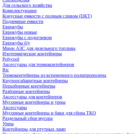
Для сельского хозяйства
Комплектующие
Конусные емкости с полным сливом (ЦКТ)
Подземные емкости
Еврокубы
Еврокубы новые
Еврокубы с подогревом
Еврокубы б/у
Мини АЗС для дизельного топлива
Изотермические контейнеры
Polycool
Аксессуары для термоконтейнеров
Ric
Термоконтейнеры из вспененного полипропилена
Крупногабаритные контейнеры
Неразборные контейнеры
Разборные контейнеры
Аксессуары для контейнеров
Мусорные контейнеры и урны
Аксессуары
Мусорные контейнеры и баки для сбора ТКО
Раздельный сбор мусора
Урны
Контейнеры для ртутных ламп