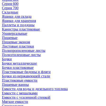
Серия 600
Серия 700
Складные
Ящики для склада
Ящики для хранения
Паллеты и поддоны
Канистры пластиковые
Универсальные
Пищевые
Пищевые эконом
Листовые пластики
Полипропиленовые листы
Полиэтиленовые листы
Бочки
Бочки металлические
Бочки пластиковые
Пластиковые бидоны и фляги
Бочки из нержавеющей стали
Пластиковые емкости
Пищевые ванны
Емкости для воды и дизельного топлива
Емкости с мешалками
Емкости с усиленной стенкой
Мягкие емкости
Специзделия