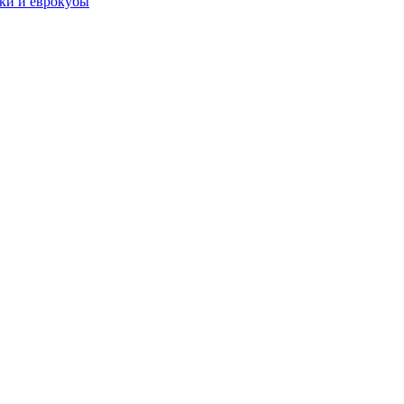
чки и еврокубы