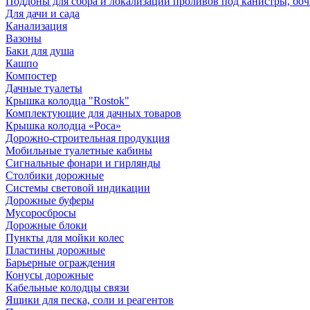
Поддоны для сбора и локализации проливов под канистры, бо
Для дачи и сада
Канализация
Вазоны
Баки для душа
Кашпо
Компостер
Дачные туалеты
Крышка колодца "Rostok"
Комплектующие для дачных товаров
Крышка колодца «Роса»
Дорожно-строительная продукция
Мобильные туалетные кабины
Сигнальные фонари и гирлянды
Столбики дорожные
Системы световой индикации
Дорожные буферы
Мусоросбросы
Дорожные блоки
Пункты для мойки колес
Пластины дорожные
Барьерные ограждения
Конусы дорожные
Кабельные колодцы связи
Ящики для песка, соли и реагентов