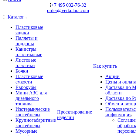
+7 495 032-76-32
order@verta-tara.com
Каталог
Пластиковые
ящики
Паллеты и
поддоны
Канистры
пластиковые
Листовые
пластики
Как купить
Бочки
Пластиковые
Акции
емкости
Цены и оплат
Еврокубы
Доставка по М
Мини АЗС для
области
дизельного
Доставка по Р
топлива
Обмен и возвр
Изотермические
Пользовательс
Проектирование
контейнеры
информация
изделий
Крупногабаритные
Соглаше
контейнеры
обработ
Мусорные
персона