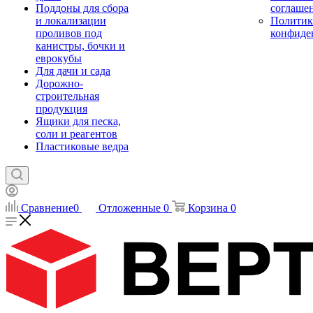
Поддоны для сбора
соглаше
и локализации
Политик
проливов под
конфиде
канистры, бочки и
еврокубы
Для дачи и сада
Дорожно-
строительная
продукция
Ящики для песка,
соли и реагентов
Пластиковые ведра
Сравнение
0
Отложенные
0
Корзина
0