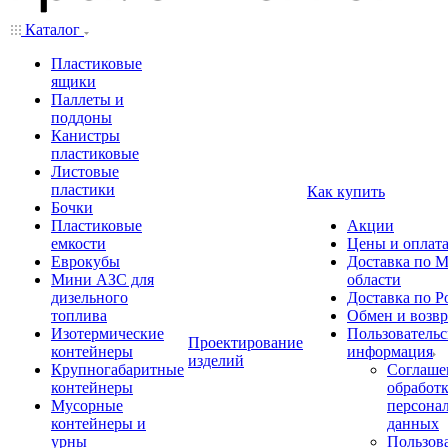
Каталог
Пластиковые
ящики
Паллеты и
поддоны
Канистры
пластиковые
Листовые
пластики
Как купить
Бочки
Пластиковые
Акции
емкости
Цены и оплат
Еврокубы
Доставка по М
Мини АЗС для
области
дизельного
Доставка по Р
топлива
Обмен и возвр
Изотермические
Пользовательс
Проектирование
контейнеры
информация
изделий
Крупногабаритные
Соглаше
контейнеры
обработ
Мусорные
персона
контейнеры и
данных
урны
Пользова