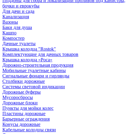
Поддоны для сбора и локализации проливов под канистры,
бочки и еврокубы
Для дачи и сада
Канализация
Вазоны
Баки для душа
Кашпо
Компостер
Дачные туалеты
Крышка колодца "Rostok"
Комплектующие для дачных товаров
Крышка колодца «Роса»
Дорожно-строительная продукция
Мобильные туалетные кабины
Сигнальные фонари и гирлянды
Столбики дорожные
Системы световой индикации
Дорожные буферы
Мусоросбросы
Дорожные блоки
Пункты для мойки колес
Пластины дорожные
Барьерные ограждения
Конусы дорожные
Кабельные колодцы связи