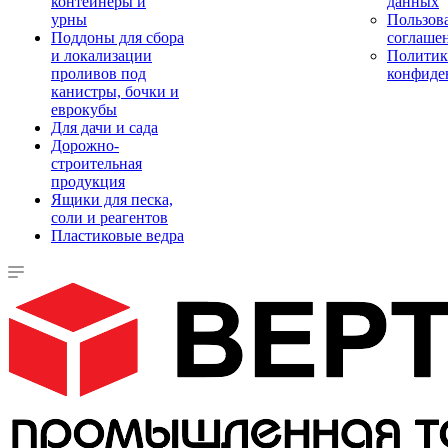
контейнеры и
данных
урны
Пользова
Поддоны для сбора
соглаше
и локализации
Политик
проливов под
конфиде
канистры, бочки и
еврокубы
Для дачи и сада
Дорожно-
строительная
продукция
Ящики для песка,
соли и реагентов
Пластиковые ведра