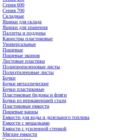
Серия 600
Серия 700
Складные
Ящики для склада
Ящики для хранения
Паллеты и поддоны
Канистры пластиковые
Универсальные
Пищевые
Пищевые эконом
Листовые пластики
Полипропиленовые листы
Полиэтиленовые листы
Бочки
Бочки металлические
Бочки пластиковые
Пластиковые бидоны и фляги
Бочки из нержавеющей стали
Пластиковые емкости
Пищевые ванны
Емкости для воды и дизельного топлива
Емкости с мешалками
Емкости с усиленной стенкой
Мягкие емкости
Специзделия