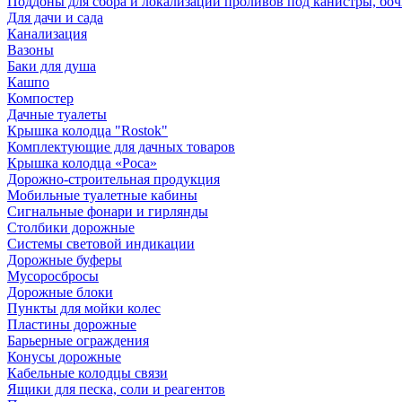
Поддоны для сбора и локализации проливов под канистры, бо
Для дачи и сада
Канализация
Вазоны
Баки для душа
Кашпо
Компостер
Дачные туалеты
Крышка колодца "Rostok"
Комплектующие для дачных товаров
Крышка колодца «Роса»
Дорожно-строительная продукция
Мобильные туалетные кабины
Сигнальные фонари и гирлянды
Столбики дорожные
Системы световой индикации
Дорожные буферы
Мусоросбросы
Дорожные блоки
Пункты для мойки колес
Пластины дорожные
Барьерные ограждения
Конусы дорожные
Кабельные колодцы связи
Ящики для песка, соли и реагентов