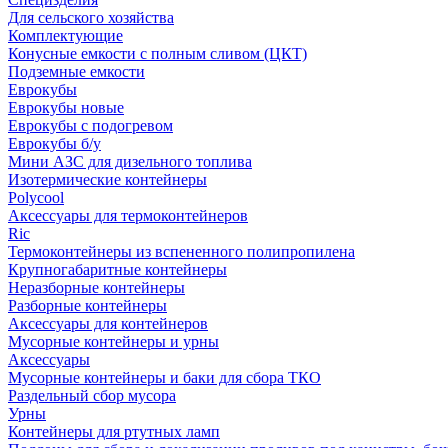
Для сельского хозяйства
Комплектующие
Конусные емкости с полным сливом (ЦКТ)
Подземные емкости
Еврокубы
Еврокубы новые
Еврокубы с подогревом
Еврокубы б/у
Мини АЗС для дизельного топлива
Изотермические контейнеры
Polycool
Аксессуары для термоконтейнеров
Ric
Термоконтейнеры из вспененного полипропилена
Крупногабаритные контейнеры
Неразборные контейнеры
Разборные контейнеры
Аксессуары для контейнеров
Мусорные контейнеры и урны
Аксессуары
Мусорные контейнеры и баки для сбора ТКО
Раздельный сбор мусора
Урны
Контейнеры для ртутных ламп