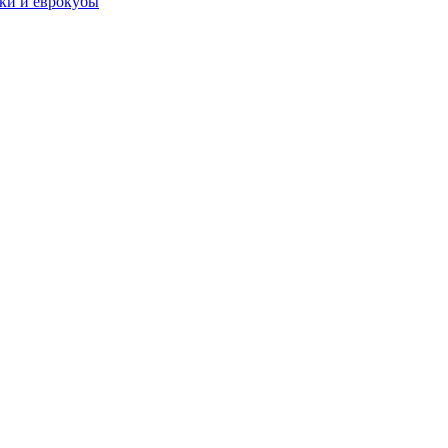
чки и еврокубы