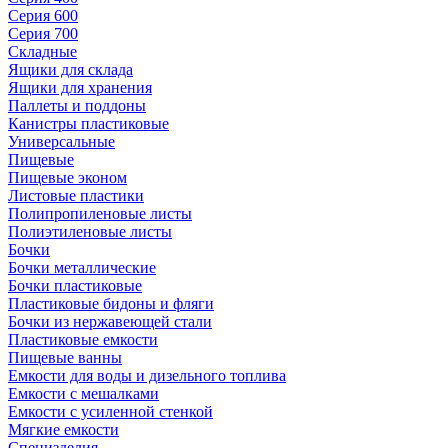
Серия 600
Серия 700
Складные
Ящики для склада
Ящики для хранения
Паллеты и поддоны
Канистры пластиковые
Универсальные
Пищевые
Пищевые эконом
Листовые пластики
Полипропиленовые листы
Полиэтиленовые листы
Бочки
Бочки металлические
Бочки пластиковые
Пластиковые бидоны и фляги
Бочки из нержавеющей стали
Пластиковые емкости
Пищевые ванны
Емкости для воды и дизельного топлива
Емкости с мешалками
Емкости с усиленной стенкой
Мягкие емкости
Специзделия