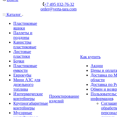
+7 495 032-76-32
order@verta-tara.com
Каталог
Пластиковые
ящики
Паллеты и
поддоны
Канистры
пластиковые
Листовые
пластики
Как купить
Бочки
Пластиковые
Акции
емкости
Цены и оплат
Еврокубы
Доставка по М
Мини АЗС для
области
дизельного
Доставка по Р
топлива
Обмен и возвр
Изотермические
Пользовательс
Проектирование
контейнеры
информация
изделий
Крупногабаритные
Соглаше
контейнеры
обработ
Мусорные
персона