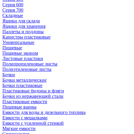
Серия 600
Серия 700
Складные
Ящики для склада
Ящики для хранения
Паллеты и поддоны
Канистры пластиковые
Универсальные
Пищевые
Пищевые эконом
Листовые пластики
Полипропиленовые листы
Полиэтиленовые листы
Бочки
Бочки металлические
Бочки пластиковые
Пластиковые бидоны и фляги
Бочки из нержавеющей стали
Пластиковые емкости
Пищевые ванны
Емкости для воды и дизельного топлива
Емкости с мешалками
Емкости с усиленной стенкой
Мягкие емкости
Специзделия