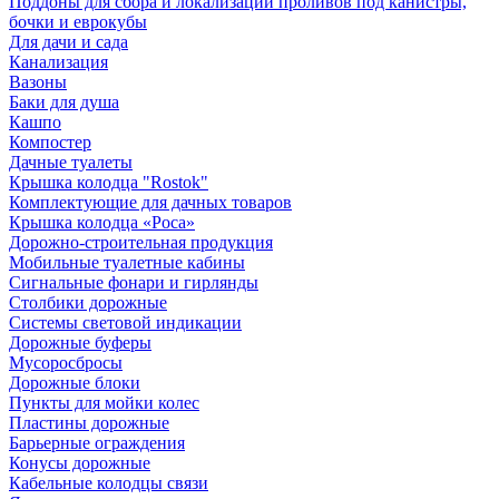
Поддоны для сбора и локализации проливов под канистры,
бочки и еврокубы
Для дачи и сада
Канализация
Вазоны
Баки для душа
Кашпо
Компостер
Дачные туалеты
Крышка колодца "Rostok"
Комплектующие для дачных товаров
Крышка колодца «Роса»
Дорожно-строительная продукция
Мобильные туалетные кабины
Сигнальные фонари и гирлянды
Столбики дорожные
Системы световой индикации
Дорожные буферы
Мусоросбросы
Дорожные блоки
Пункты для мойки колес
Пластины дорожные
Барьерные ограждения
Конусы дорожные
Кабельные колодцы связи