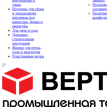
контейнеры и
данных
урны
Пользова
Поддоны для сбора
соглаше
и локализации
Политик
проливов под
конфиде
канистры, бочки и
еврокубы
Для дачи и сада
Дорожно-
строительная
продукция
Ящики для песка,
соли и реагентов
Пластиковые ведра