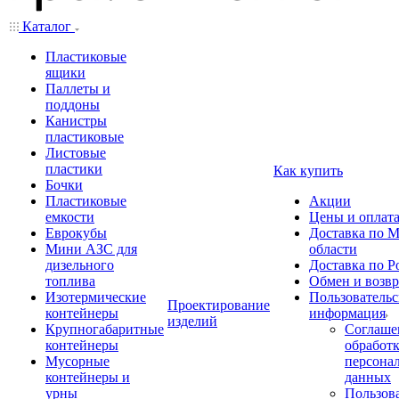
Каталог
Пластиковые
ящики
Паллеты и
поддоны
Канистры
пластиковые
Листовые
пластики
Как купить
Бочки
Пластиковые
Акции
емкости
Цены и оплат
Еврокубы
Доставка по М
Мини АЗС для
области
дизельного
Доставка по Р
топлива
Обмен и возвр
Изотермические
Пользовательс
Проектирование
контейнеры
информация
изделий
Крупногабаритные
Соглаше
контейнеры
обработ
Мусорные
персона
контейнеры и
данных
урны
Пользова