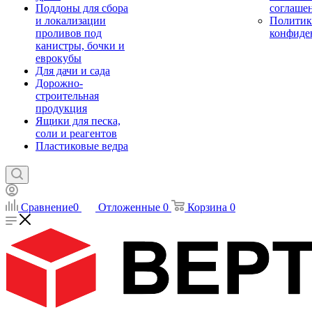
Поддоны для сбора
соглаше
и локализации
Политик
проливов под
конфиде
канистры, бочки и
еврокубы
Для дачи и сада
Дорожно-
строительная
продукция
Ящики для песка,
соли и реагентов
Пластиковые ведра
Сравнение
0
Отложенные
0
Корзина
0