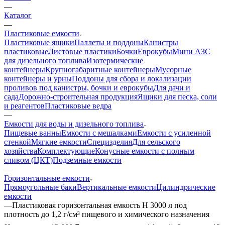
—
Каталог
—
Пластиковые емкости
Пластиковые ящики
Паллеты и поддоны
Канистры
пластиковые
Листовые пластики
Бочки
Еврокубы
Мини АЗС
для дизельного топлива
Изотермические
контейнеры
Крупногабаритные контейнеры
Мусорные
контейнеры и урны
Поддоны для сбора и локализации
проливов под канистры, бочки и еврокубы
Для дачи и
сада
Дорожно-строительная продукция
Ящики для песка, соли
и реагентов
Пластиковые ведра
—
Емкости для воды и дизельного топлива
Пищевые ванны
Емкости с мешалками
Емкости с усиленной
стенкой
Мягкие емкости
Специзделия
Для сельского
хозяйства
Комплектующие
Конусные емкости с полным
сливом (ЦКТ)
Подземные емкости
—
Горизонтальные емкости
Прямоугольные баки
Вертикальные емкости
Цилиндрические
емкости
—
Пластиковая горизонтальная емкость H 3000 л под
плотность до 1,2 г/см³ пищевого и химического назначения