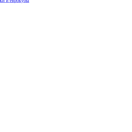
чки и еврокубы