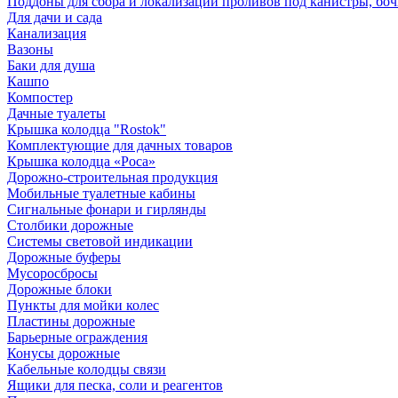
Поддоны для сбора и локализации проливов под канистры, бо
Для дачи и сада
Канализация
Вазоны
Баки для душа
Кашпо
Компостер
Дачные туалеты
Крышка колодца "Rostok"
Комплектующие для дачных товаров
Крышка колодца «Роса»
Дорожно-строительная продукция
Мобильные туалетные кабины
Сигнальные фонари и гирлянды
Столбики дорожные
Системы световой индикации
Дорожные буферы
Мусоросбросы
Дорожные блоки
Пункты для мойки колес
Пластины дорожные
Барьерные ограждения
Конусы дорожные
Кабельные колодцы связи
Ящики для песка, соли и реагентов