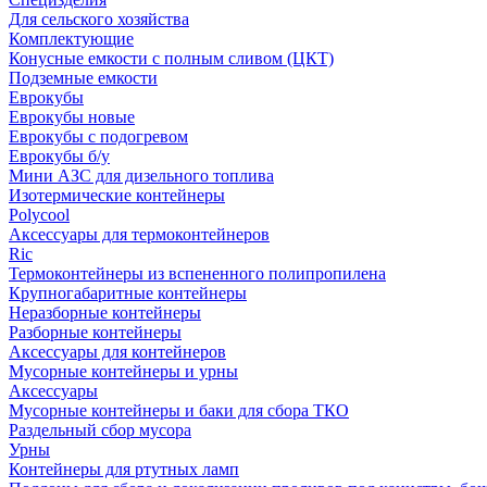
Для сельского хозяйства
Комплектующие
Конусные емкости с полным сливом (ЦКТ)
Подземные емкости
Еврокубы
Еврокубы новые
Еврокубы с подогревом
Еврокубы б/у
Мини АЗС для дизельного топлива
Изотермические контейнеры
Polycool
Аксессуары для термоконтейнеров
Ric
Термоконтейнеры из вспененного полипропилена
Крупногабаритные контейнеры
Неразборные контейнеры
Разборные контейнеры
Аксессуары для контейнеров
Мусорные контейнеры и урны
Аксессуары
Мусорные контейнеры и баки для сбора ТКО
Раздельный сбор мусора
Урны
Контейнеры для ртутных ламп