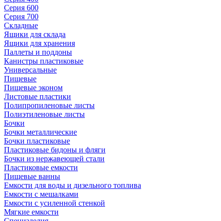
Серия 600
Серия 700
Складные
Ящики для склада
Ящики для хранения
Паллеты и поддоны
Канистры пластиковые
Универсальные
Пищевые
Пищевые эконом
Листовые пластики
Полипропиленовые листы
Полиэтиленовые листы
Бочки
Бочки металлические
Бочки пластиковые
Пластиковые бидоны и фляги
Бочки из нержавеющей стали
Пластиковые емкости
Пищевые ванны
Емкости для воды и дизельного топлива
Емкости с мешалками
Емкости с усиленной стенкой
Мягкие емкости
Специзделия