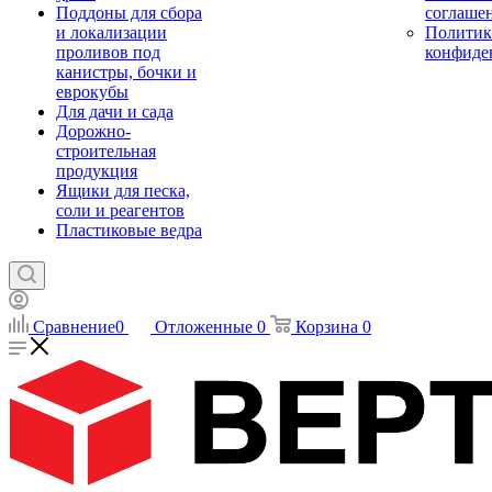
Поддоны для сбора
соглаше
и локализации
Политик
проливов под
конфиде
канистры, бочки и
еврокубы
Для дачи и сада
Дорожно-
строительная
продукция
Ящики для песка,
соли и реагентов
Пластиковые ведра
Сравнение
0
Отложенные
0
Корзина
0