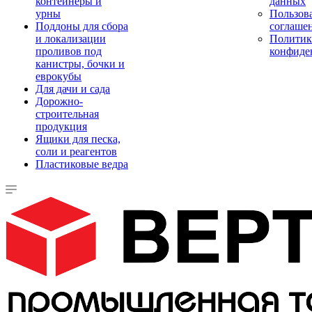
контейнеры и
данных
урны
Пользова
Поддоны для сбора
соглаше
и локализации
Политик
проливов под
конфиде
канистры, бочки и
еврокубы
Для дачи и сада
Дорожно-
строительная
продукция
Ящики для песка,
соли и реагентов
Пластиковые ведра