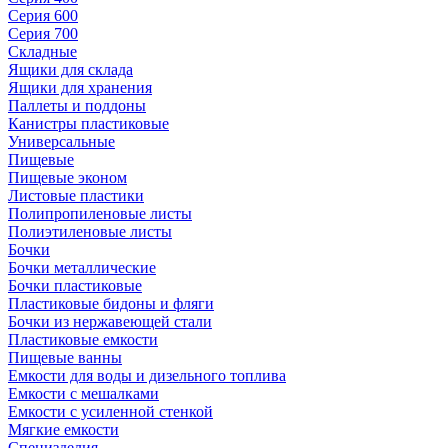
Серия 600
Серия 700
Складные
Ящики для склада
Ящики для хранения
Паллеты и поддоны
Канистры пластиковые
Универсальные
Пищевые
Пищевые эконом
Листовые пластики
Полипропиленовые листы
Полиэтиленовые листы
Бочки
Бочки металлические
Бочки пластиковые
Пластиковые бидоны и фляги
Бочки из нержавеющей стали
Пластиковые емкости
Пищевые ванны
Емкости для воды и дизельного топлива
Емкости с мешалками
Емкости с усиленной стенкой
Мягкие емкости
Специзделия