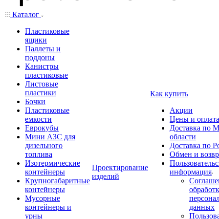
Каталог
Пластиковые
ящики
Паллеты и
поддоны
Канистры
пластиковые
Листовые
пластики
Как купить
Бочки
Пластиковые
Акции
емкости
Цены и оплат
Еврокубы
Доставка по М
Мини АЗС для
области
дизельного
Доставка по Р
топлива
Обмен и возвр
Изотермические
Пользовательс
Проектирование
контейнеры
информация
изделий
Крупногабаритные
Соглаше
контейнеры
обработ
Мусорные
персона
контейнеры и
данных
урны
Пользова