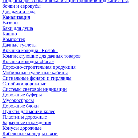
Поддоны для сбора и локализации проливов под канистры,
бочки и еврокубы
Для дачи и сада
Канализация
Вазоны
Баки для душа
Кашпо
Компостер
Дачные туалеты
Крышка колодца "Rostok"
Комплектующие для дачных товаров
Крышка колодца «Роса»
Дорожно-строительная продукция
Мобильные туалетные кабины
Сигнальные фонари и гирлянды
Столбики дорожные
Системы световой индикации
Дорожные буферы
Мусоросбросы
Дорожные блоки
Пункты для мойки колес
Пластины дорожные
Барьерные ограждения
Конусы дорожные
Кабельные колодцы связи