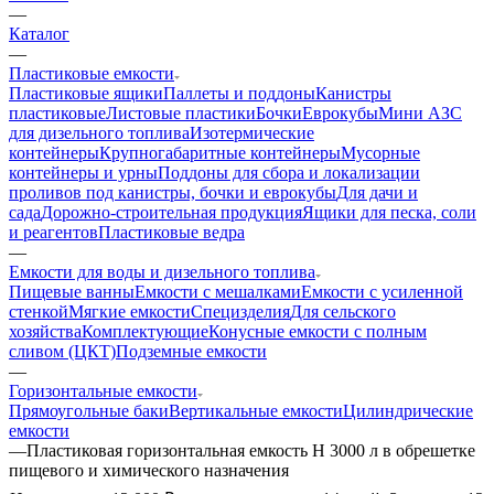
—
Каталог
—
Пластиковые емкости
Пластиковые ящики
Паллеты и поддоны
Канистры
пластиковые
Листовые пластики
Бочки
Еврокубы
Мини АЗС
для дизельного топлива
Изотермические
контейнеры
Крупногабаритные контейнеры
Мусорные
контейнеры и урны
Поддоны для сбора и локализации
проливов под канистры, бочки и еврокубы
Для дачи и
сада
Дорожно-строительная продукция
Ящики для песка, соли
и реагентов
Пластиковые ведра
—
Емкости для воды и дизельного топлива
Пищевые ванны
Емкости с мешалками
Емкости с усиленной
стенкой
Мягкие емкости
Специзделия
Для сельского
хозяйства
Комплектующие
Конусные емкости с полным
сливом (ЦКТ)
Подземные емкости
—
Горизонтальные емкости
Прямоугольные баки
Вертикальные емкости
Цилиндрические
емкости
—
Пластиковая горизонтальная емкость H 3000 л в обрешетке
пищевого и химического назначения