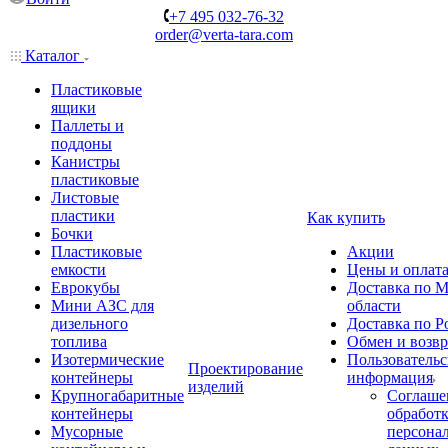
+7 495 032-76-32
order@verta-tara.com
Каталог
Пластиковые
ящики
Паллеты и
поддоны
Канистры
пластиковые
Листовые
пластики
Как купить
Бочки
Пластиковые
Акции
емкости
Цены и оплат
Еврокубы
Доставка по М
Мини АЗС для
области
дизельного
Доставка по Р
топлива
Обмен и возвр
Изотермические
Пользовательс
Проектирование
контейнеры
информация
изделий
Крупногабаритные
Соглаше
контейнеры
обработ
Мусорные
персона