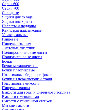
Серия 600
Серия 700
Складные
Ящики для склада
Ящики для хранения
Паллеты и поддоны
Канистры пластиковые
Универсальные
Пищевые
Пищевые эконом
Листовые пластики
Полипропиленовые листы
Полиэтиленовые листы
Бочки
Бочки металлические
Бочки пластиковые
Пластиковые бидоны и фляги
Бочки из нержавеющей стали
Пластиковые емкости
Пищевые ванны
Емкости для воды и дизельного топлива
Емкости с мешалками
Емкости с усиленной стенкой
Мягкие емкости
Специзделия