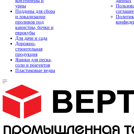
контейнеры и
данных
урны
Пользова
Поддоны для сбора
соглаше
и локализации
Политик
проливов под
конфиде
канистры, бочки и
еврокубы
Для дачи и сада
Дорожно-
строительная
продукция
Ящики для песка,
соли и реагентов
Пластиковые ведра