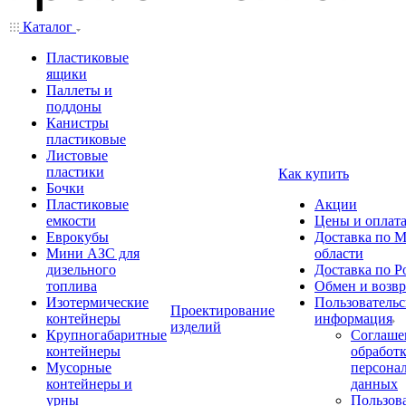
Каталог
Пластиковые
ящики
Паллеты и
поддоны
Канистры
пластиковые
Листовые
пластики
Как купить
Бочки
Пластиковые
Акции
емкости
Цены и оплат
Еврокубы
Доставка по М
Мини АЗС для
области
дизельного
Доставка по Р
топлива
Обмен и возвр
Изотермические
Пользовательс
Проектирование
контейнеры
информация
изделий
Крупногабаритные
Соглаше
контейнеры
обработ
Мусорные
персона
контейнеры и
данных
урны
Пользова