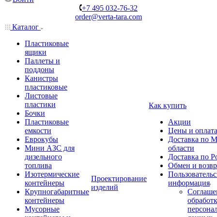
+7 495 032-76-32
order@verta-tara.com
Каталог
Пластиковые
ящики
Паллеты и
поддоны
Канистры
пластиковые
Листовые
пластики
Как купить
Бочки
Пластиковые
Акции
емкости
Цены и оплат
Еврокубы
Доставка по М
Мини АЗС для
области
дизельного
Доставка по Р
топлива
Обмен и возвр
Изотермические
Пользовательс
Проектирование
контейнеры
информация
изделий
Крупногабаритные
Соглаше
контейнеры
обработ
Мусорные
персона