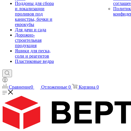
Поддоны для сбора
соглаше
и локализации
Политик
проливов под
конфиде
канистры, бочки и
еврокубы
Для дачи и сада
Дорожно-
строительная
продукция
Ящики для песка,
соли и реагентов
Пластиковые ведра
Сравнение
0
Отложенные
0
Корзина
0