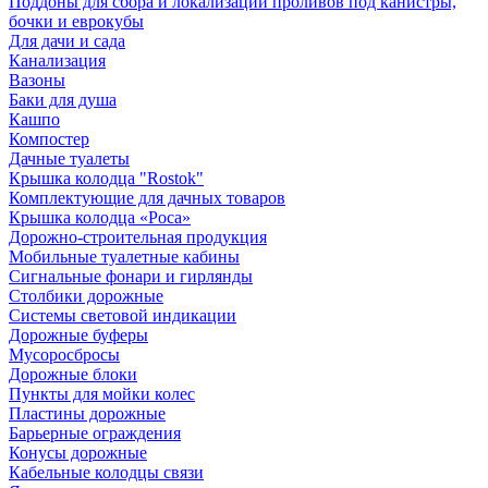
Поддоны для сбора и локализации проливов под канистры,
бочки и еврокубы
Для дачи и сада
Канализация
Вазоны
Баки для душа
Кашпо
Компостер
Дачные туалеты
Крышка колодца "Rostok"
Комплектующие для дачных товаров
Крышка колодца «Роса»
Дорожно-строительная продукция
Мобильные туалетные кабины
Сигнальные фонари и гирлянды
Столбики дорожные
Системы световой индикации
Дорожные буферы
Мусоросбросы
Дорожные блоки
Пункты для мойки колес
Пластины дорожные
Барьерные ограждения
Конусы дорожные
Кабельные колодцы связи