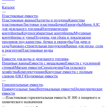
—
Каталог
—
Пластиковые емкости
Пластиковые ящики
Паллеты и поддоны
Канистры
пластиковые
Листовые пластики
Бочки
Еврокубы
Мини АЗС
для дизельного топлива
Изотермические
контейнеры
Крупногабаритные контейнеры
Мусорные
контейнеры и урны
Поддоны для сбора и локализации
проливов под канистры, бочки и еврокубы
Для дачи и
сада
Дорожно-строительная продукция
Ящики для песка, соли
и реагентов
Пластиковые ведра
—
Емкости для воды и дизельного топлива
Пищевые ванны
Емкости с мешалками
Емкости с усиленной
стенкой
Мягкие емкости
Специзделия
Для сельского
хозяйства
Комплектующие
Конусные емкости с полным
сливом (ЦКТ)
Подземные емкости
—
Горизонтальные емкости
Прямоугольные баки
Вертикальные емкости
Цилиндрические
емкости
—
Пластиковая горизонтальная емкость H 300 л пищевого и
химического назначения