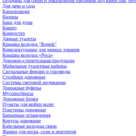
Поддоны для сбора и локализации проливов под канистры, бо
Для дачи и сада
Канализация
Вазоны
Баки для душа
Кашпо
Компостер
Дачные туалеты
Крышка колодца "Rostok"
Комплектующие для дачных товаров
Крышка колодца «Роса»
Дорожно-строительная продукция
Мобильные туалетные кабины
Сигнальные фонари и гирлянды
Столбики дорожные
Системы световой индикации
Дорожные буферы
Мусоросбросы
Дорожные блоки
Пункты для мойки колес
Пластины дорожные
Барьерные ограждения
Конусы дорожные
Кабельные колодцы связи
Ящики для песка, соли и реагентов