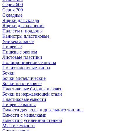
Серия 600
Серия 700
Складные
Ящики для склада
Ящики для хранения
Паллеты и поддоны
Канистры пластиковые
Универсальные
Пищевые
Пищевые эконом
Листовые пластики
Полипропиленовые листы
Полиэтиленовые листы
Бочки
Бочки металлические
Бочки пластиковые
Пластиковые бидоны и фляги
Бочки из нержавеющей стали
Пластиковые емкости
Пищевые ванны
Емкости для воды и дизельного топлива
Емкости с мешалками
Емкости с усиленной стенкой
Мягкие емкости
Специзделия