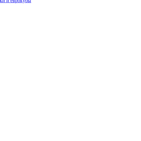
чки и еврокубы