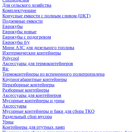
Для сельского хозяйства
Комплектующие
Конусные емкости с полным сливом (ЦКТ)
Подземные емкости
Еврокубы
Еврокубы новые
Еврокубы с подогревом
Еврокубы б/у
Мини АЗС для дизельного топлива
Изотермические контейнеры
Polycool
Аксессуары для термоконтейнеров
Ric
Термоконтейнеры из вспененного полипропилена
Крупногабаритные контейнеры
Неразборные контейнеры
Разборные контейнеры
Аксессуары для контейнеров
Мусорные контейнеры и урны
Аксессуары
Мусорные контейнеры и баки для сбора ТКО
Раздельный сбор мусора
Урны
Контейнеры для ртутных ламп