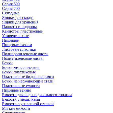
Серия 600
Серия 700
Складные
Ящики для склада
Ящики для хранения
Паллеты и поддоны
Канистры пластиковые
Универсальные
Пищевые
Пищевые эконом
Листовые пластики
Полипропиленовые листы
Полиэтиленовые листы
Бочки
Бочки металлические
Бочки пластиковые
Пластиковые бидоны и фляги
Бочки из нержавеющей стали
Пластиковые емкости
Пищевые ванны
Емкости для воды и дизельного топлива
Емкости с мешалками
Емкости с усиленной стенкой
Мягкие емкости
Специзделия