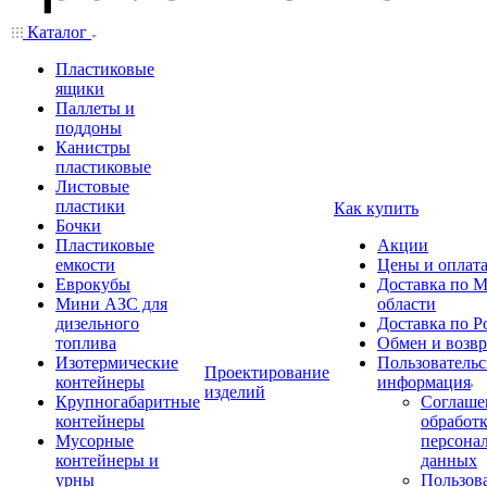
Каталог
Пластиковые
ящики
Паллеты и
поддоны
Канистры
пластиковые
Листовые
пластики
Как купить
Бочки
Пластиковые
Акции
емкости
Цены и оплат
Еврокубы
Доставка по М
Мини АЗС для
области
дизельного
Доставка по Р
топлива
Обмен и возвр
Изотермические
Пользовательс
Проектирование
контейнеры
информация
изделий
Крупногабаритные
Соглаше
контейнеры
обработ
Мусорные
персона
контейнеры и
данных
урны
Пользова