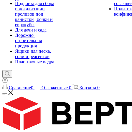
Поддоны для сбора
соглаше
и локализации
Политик
проливов под
конфиде
канистры, бочки и
еврокубы
Для дачи и сада
Дорожно-
строительная
продукция
Ящики для песка,
соли и реагентов
Пластиковые ведра
Сравнение
0
Отложенные
0
Корзина
0