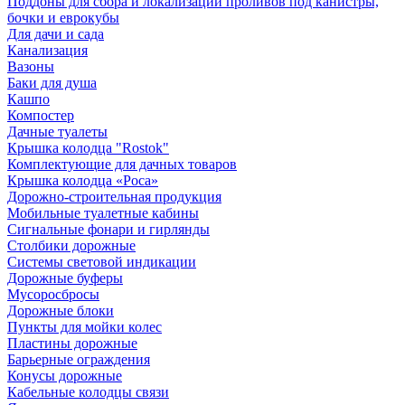
Поддоны для сбора и локализации проливов под канистры,
бочки и еврокубы
Для дачи и сада
Канализация
Вазоны
Баки для душа
Кашпо
Компостер
Дачные туалеты
Крышка колодца "Rostok"
Комплектующие для дачных товаров
Крышка колодца «Роса»
Дорожно-строительная продукция
Мобильные туалетные кабины
Сигнальные фонари и гирлянды
Столбики дорожные
Системы световой индикации
Дорожные буферы
Мусоросбросы
Дорожные блоки
Пункты для мойки колес
Пластины дорожные
Барьерные ограждения
Конусы дорожные
Кабельные колодцы связи