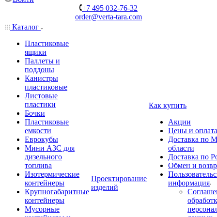
+7 495 032-76-32
order@verta-tara.com
Каталог
Пластиковые
ящики
Паллеты и
поддоны
Канистры
пластиковые
Листовые
пластики
Как купить
Бочки
Пластиковые
Акции
емкости
Цены и оплат
Еврокубы
Доставка по М
Мини АЗС для
области
дизельного
Доставка по Р
топлива
Обмен и возвр
Изотермические
Пользовательс
Проектирование
контейнеры
информация
изделий
Крупногабаритные
Соглаше
контейнеры
обработ
Мусорные
персона