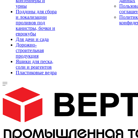
контейнеры и
данных
урны
Пользова
Поддоны для сбора
соглаше
и локализации
Политик
проливов под
конфиде
канистры, бочки и
еврокубы
Для дачи и сада
Дорожно-
строительная
продукция
Ящики для песка,
соли и реагентов
Пластиковые ведра