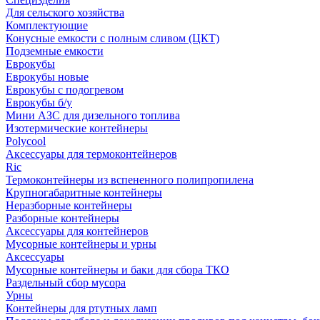
Для сельского хозяйства
Комплектующие
Конусные емкости с полным сливом (ЦКТ)
Подземные емкости
Еврокубы
Еврокубы новые
Еврокубы с подогревом
Еврокубы б/у
Мини АЗС для дизельного топлива
Изотермические контейнеры
Polycool
Аксессуары для термоконтейнеров
Ric
Термоконтейнеры из вспененного полипропилена
Крупногабаритные контейнеры
Неразборные контейнеры
Разборные контейнеры
Аксессуары для контейнеров
Мусорные контейнеры и урны
Аксессуары
Мусорные контейнеры и баки для сбора ТКО
Раздельный сбор мусора
Урны
Контейнеры для ртутных ламп