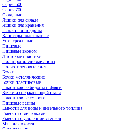
Серия 600
Серия 700
Складные
Ящики для склада
Ящики для хранения
Паллеты и поддоны
Канистры пластиковые
Универсальные
Пищевые
Пищевые эконом
Листовые пластики
Полипропиленовые листы
Полиэтиленовые листы
Бочки
Бочки металлические
Бочки пластиковые
Пластиковые бидоны и фляги
Бочки из нержавеющей стали
Пластиковые емкости
Пищевые ванны
Емкости для воды и дизельного топлива
Емкости с мешалками
Емкости с усиленной стенкой
Мягкие емкости
Специзделия