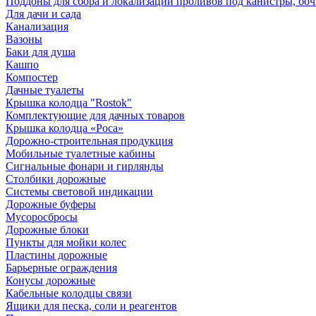
Поддоны для сбора и локализации проливов под канистры, бо
Для дачи и сада
Канализация
Вазоны
Баки для душа
Кашпо
Компостер
Дачные туалеты
Крышка колодца "Rostok"
Комплектующие для дачных товаров
Крышка колодца «Роса»
Дорожно-строительная продукция
Мобильные туалетные кабины
Сигнальные фонари и гирлянды
Столбики дорожные
Системы световой индикации
Дорожные буферы
Мусоросбросы
Дорожные блоки
Пункты для мойки колес
Пластины дорожные
Барьерные ограждения
Конусы дорожные
Кабельные колодцы связи
Ящики для песка, соли и реагентов