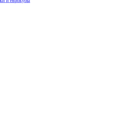
чки и еврокубы