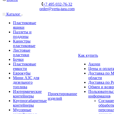
+7 495 032-76-32
order@verta-tara.com
Каталог
Пластиковые
ящики
Паллеты и
поддоны
Канистры
пластиковые
Листовые
пластики
Как купить
Бочки
Пластиковые
Акции
емкости
Цены и оплат
Еврокубы
Доставка по М
Мини АЗС для
области
дизельного
Доставка по Р
топлива
Обмен и возвр
Изотермические
Пользовательс
Проектирование
контейнеры
информация
изделий
Крупногабаритные
Соглаше
контейнеры
обработ
Мусорные
персона