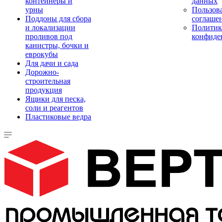
контейнеры и
данных
урны
Пользова
Поддоны для сбора
соглаше
и локализации
Политик
проливов под
конфиде
канистры, бочки и
еврокубы
Для дачи и сада
Дорожно-
строительная
продукция
Ящики для песка,
соли и реагентов
Пластиковые ведра