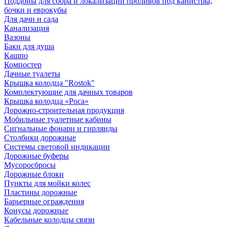
Поддоны для сбора и локализации проливов под канистры,
бочки и еврокубы
Для дачи и сада
Канализация
Вазоны
Баки для душа
Кашпо
Компостер
Дачные туалеты
Крышка колодца "Rostok"
Комплектующие для дачных товаров
Крышка колодца «Роса»
Дорожно-строительная продукция
Мобильные туалетные кабины
Сигнальные фонари и гирлянды
Столбики дорожные
Системы световой индикации
Дорожные буферы
Мусоросбросы
Дорожные блоки
Пункты для мойки колес
Пластины дорожные
Барьерные ограждения
Конусы дорожные
Кабельные колодцы связи