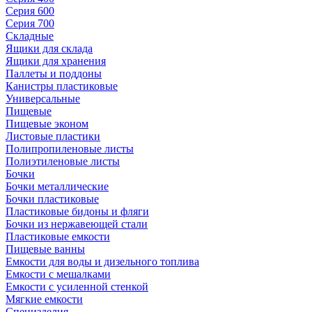
Серия 600
Серия 700
Складные
Ящики для склада
Ящики для хранения
Паллеты и поддоны
Канистры пластиковые
Универсальные
Пищевые
Пищевые эконом
Листовые пластики
Полипропиленовые листы
Полиэтиленовые листы
Бочки
Бочки металлические
Бочки пластиковые
Пластиковые бидоны и фляги
Бочки из нержавеющей стали
Пластиковые емкости
Пищевые ванны
Емкости для воды и дизельного топлива
Емкости с мешалками
Емкости с усиленной стенкой
Мягкие емкости
Специзделия