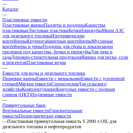
—
Каталог
—
Пластиковые емкости
Пластиковые ящики
Паллеты и поддоны
Канистры
пластиковые
Листовые пластики
Бочки
Еврокубы
Мини АЗС
для дизельного топлива
Изотермические
контейнеры
Крупногабаритные контейнеры
Мусорные
контейнеры и урны
Поддоны для сбора и локализации
проливов под канистры, бочки и еврокубы
Для дачи и
сада
Дорожно-строительная продукция
Ящики для песка, соли
и реагентов
Пластиковые ведра
—
Емкости для воды и дизельного топлива
Пищевые ванны
Емкости с мешалками
Емкости с усиленной
стенкой
Мягкие емкости
Специзделия
Для сельского
хозяйства
Комплектующие
Конусные емкости с полным
сливом (ЦКТ)
Подземные емкости
—
Прямоугольные баки
Вертикальные емкости
Горизонтальные
емкости
Цилиндрические емкости
—
Пластиковая прямоугольная емкость S 2000 л OIL для
дизельного топлива и нефтепродуктов