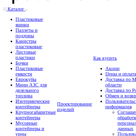
Каталог
Пластиковые
ящики
Паллеты и
поддоны
Канистры
пластиковые
Листовые
пластики
Как купить
Бочки
Пластиковые
Акции
емкости
Цены и оплат
Еврокубы
Доставка по М
Мини АЗС для
области
дизельного
Доставка по Р
топлива
Обмен и возвр
Изотермические
Пользовательс
Проектирование
контейнеры
информация
изделий
Крупногабаритные
Соглаше
контейнеры
обработ
Мусорные
персона
контейнеры и
данных
урны
Пользова