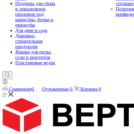
Поддоны для сбора
соглаше
и локализации
Политик
проливов под
конфиде
канистры, бочки и
еврокубы
Для дачи и сада
Дорожно-
строительная
продукция
Ящики для песка,
соли и реагентов
Пластиковые ведра
Сравнение
0
Отложенные
0
Корзина
0