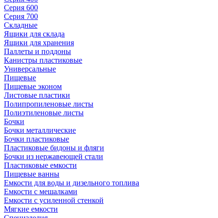
Серия 600
Серия 700
Складные
Ящики для склада
Ящики для хранения
Паллеты и поддоны
Канистры пластиковые
Универсальные
Пищевые
Пищевые эконом
Листовые пластики
Полипропиленовые листы
Полиэтиленовые листы
Бочки
Бочки металлические
Бочки пластиковые
Пластиковые бидоны и фляги
Бочки из нержавеющей стали
Пластиковые емкости
Пищевые ванны
Емкости для воды и дизельного топлива
Емкости с мешалками
Емкости с усиленной стенкой
Мягкие емкости
Специзделия