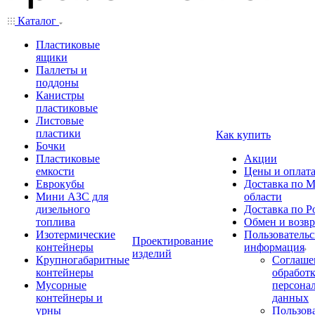
Каталог
Пластиковые
ящики
Паллеты и
поддоны
Канистры
пластиковые
Листовые
пластики
Как купить
Бочки
Пластиковые
Акции
емкости
Цены и оплат
Еврокубы
Доставка по М
Мини АЗС для
области
дизельного
Доставка по Р
топлива
Обмен и возвр
Изотермические
Пользовательс
Проектирование
контейнеры
информация
изделий
Крупногабаритные
Соглаше
контейнеры
обработ
Мусорные
персона
контейнеры и
данных
урны
Пользова