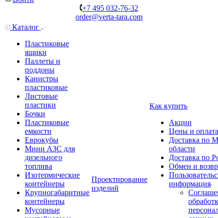
+7 495 032-76-32
order@verta-tara.com
Каталог
Пластиковые
ящики
Паллеты и
поддоны
Канистры
пластиковые
Листовые
пластики
Как купить
Бочки
Пластиковые
Акции
емкости
Цены и оплат
Еврокубы
Доставка по М
Мини АЗС для
области
дизельного
Доставка по Р
топлива
Обмен и возвр
Изотермические
Пользовательс
Проектирование
контейнеры
информация
изделий
Крупногабаритные
Соглаше
контейнеры
обработ
Мусорные
персона