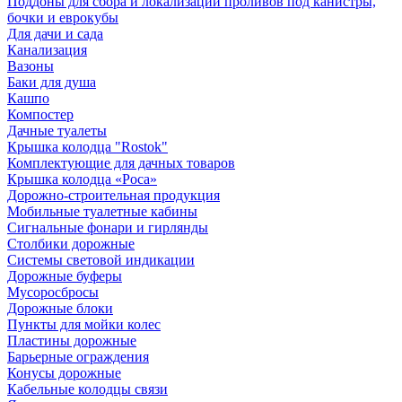
Поддоны для сбора и локализации проливов под канистры,
бочки и еврокубы
Для дачи и сада
Канализация
Вазоны
Баки для душа
Кашпо
Компостер
Дачные туалеты
Крышка колодца "Rostok"
Комплектующие для дачных товаров
Крышка колодца «Роса»
Дорожно-строительная продукция
Мобильные туалетные кабины
Сигнальные фонари и гирлянды
Столбики дорожные
Системы световой индикации
Дорожные буферы
Мусоросбросы
Дорожные блоки
Пункты для мойки колес
Пластины дорожные
Барьерные ограждения
Конусы дорожные
Кабельные колодцы связи