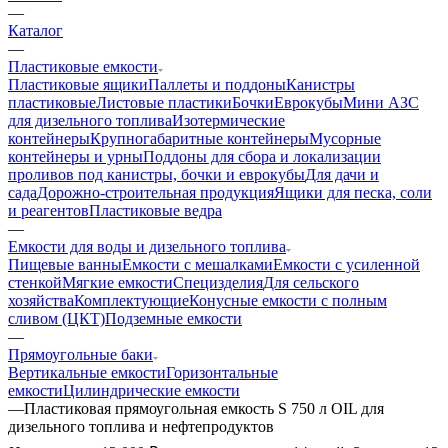
—
Каталог
—
Пластиковые емкости
Пластиковые ящики
Паллеты и поддоны
Канистры
пластиковые
Листовые пластики
Бочки
Еврокубы
Мини АЗС
для дизельного топлива
Изотермические
контейнеры
Крупногабаритные контейнеры
Мусорные
контейнеры и урны
Поддоны для сбора и локализации
проливов под канистры, бочки и еврокубы
Для дачи и
сада
Дорожно-строительная продукция
Ящики для песка, соли
и реагентов
Пластиковые ведра
—
Емкости для воды и дизельного топлива
Пищевые ванны
Емкости с мешалками
Емкости с усиленной
стенкой
Мягкие емкости
Специзделия
Для сельского
хозяйства
Комплектующие
Конусные емкости с полным
сливом (ЦКТ)
Подземные емкости
—
Прямоугольные баки
Вертикальные емкости
Горизонтальные
емкости
Цилиндрические емкости
—
Пластиковая прямоугольная емкость S 750 л OIL для
дизельного топлива и нефтепродуктов