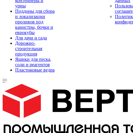
контейнеры и
данных
урны
Пользова
Поддоны для сбора
соглаше
и локализации
Политик
проливов под
конфиде
канистры, бочки и
еврокубы
Для дачи и сада
Дорожно-
строительная
продукция
Ящики для песка,
соли и реагентов
Пластиковые ведра