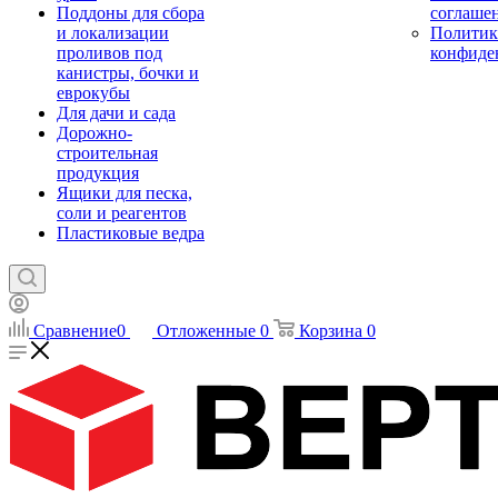
Поддоны для сбора
соглаше
и локализации
Политик
проливов под
конфиде
канистры, бочки и
еврокубы
Для дачи и сада
Дорожно-
строительная
продукция
Ящики для песка,
соли и реагентов
Пластиковые ведра
Сравнение
0
Отложенные
0
Корзина
0