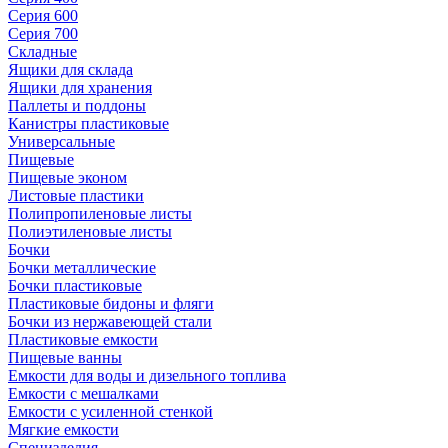
Серия 600
Серия 700
Складные
Ящики для склада
Ящики для хранения
Паллеты и поддоны
Канистры пластиковые
Универсальные
Пищевые
Пищевые эконом
Листовые пластики
Полипропиленовые листы
Полиэтиленовые листы
Бочки
Бочки металлические
Бочки пластиковые
Пластиковые бидоны и фляги
Бочки из нержавеющей стали
Пластиковые емкости
Пищевые ванны
Емкости для воды и дизельного топлива
Емкости с мешалками
Емкости с усиленной стенкой
Мягкие емкости
Специзделия