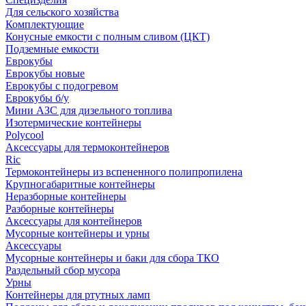
Для сельского хозяйства
Комплектующие
Конусные емкости с полным сливом (ЦКТ)
Подземные емкости
Еврокубы
Еврокубы новые
Еврокубы с подогревом
Еврокубы б/у
Мини АЗС для дизельного топлива
Изотермические контейнеры
Polycool
Аксессуары для термоконтейнеров
Ric
Термоконтейнеры из вспененного полипропилена
Крупногабаритные контейнеры
Неразборные контейнеры
Разборные контейнеры
Аксессуары для контейнеров
Мусорные контейнеры и урны
Аксессуары
Мусорные контейнеры и баки для сбора ТКО
Раздельный сбор мусора
Урны
Контейнеры для ртутных ламп