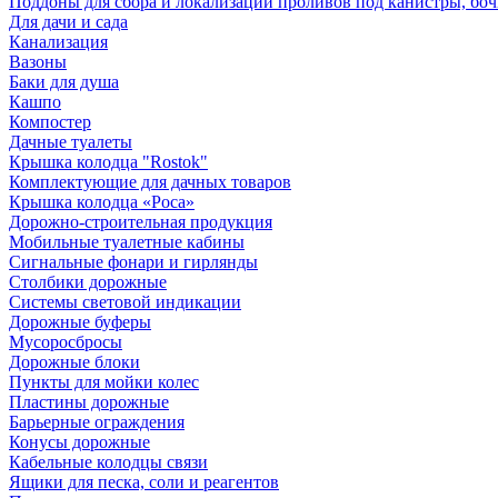
Поддоны для сбора и локализации проливов под канистры, бо
Для дачи и сада
Канализация
Вазоны
Баки для душа
Кашпо
Компостер
Дачные туалеты
Крышка колодца "Rostok"
Комплектующие для дачных товаров
Крышка колодца «Роса»
Дорожно-строительная продукция
Мобильные туалетные кабины
Сигнальные фонари и гирлянды
Столбики дорожные
Системы световой индикации
Дорожные буферы
Мусоросбросы
Дорожные блоки
Пункты для мойки колес
Пластины дорожные
Барьерные ограждения
Конусы дорожные
Кабельные колодцы связи
Ящики для песка, соли и реагентов