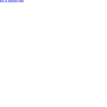
чки и еврокубы