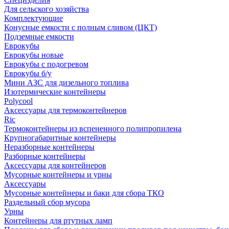
Для сельского хозяйства
Комплектующие
Конусные емкости с полным сливом (ЦКТ)
Подземные емкости
Еврокубы
Еврокубы новые
Еврокубы с подогревом
Еврокубы б/у
Мини АЗС для дизельного топлива
Изотермические контейнеры
Polycool
Аксессуары для термоконтейнеров
Ric
Термоконтейнеры из вспененного полипропилена
Крупногабаритные контейнеры
Неразборные контейнеры
Разборные контейнеры
Аксессуары для контейнеров
Мусорные контейнеры и урны
Аксессуары
Мусорные контейнеры и баки для сбора ТКО
Раздельный сбор мусора
Урны
Контейнеры для ртутных ламп