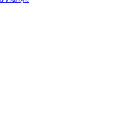
чки и еврокубы