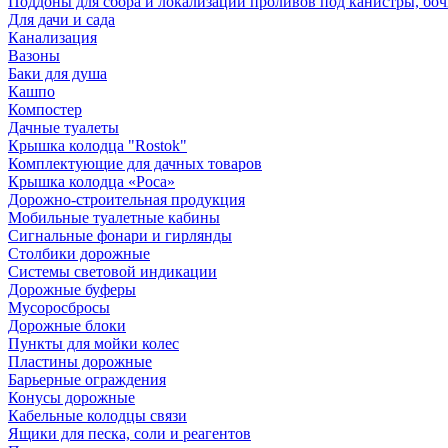
Поддоны для сбора и локализации проливов под канистры, бо
Для дачи и сада
Канализация
Вазоны
Баки для душа
Кашпо
Компостер
Дачные туалеты
Крышка колодца "Rostok"
Комплектующие для дачных товаров
Крышка колодца «Роса»
Дорожно-строительная продукция
Мобильные туалетные кабины
Сигнальные фонари и гирлянды
Столбики дорожные
Системы световой индикации
Дорожные буферы
Мусоросбросы
Дорожные блоки
Пункты для мойки колес
Пластины дорожные
Барьерные ограждения
Конусы дорожные
Кабельные колодцы связи
Ящики для песка, соли и реагентов