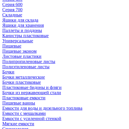
Серия 600
Серия 700
Складные
Ящики для склада
Ящики для хранения
Паллеты и поддоны
Канистры пластиковые
Универсальные
Пищевые
Пищевые эконом
Листовые пластики
Полипропиленовые листы
Полиэтиленовые листы
Бочки
Бочки металлические
Бочки пластиковые
Пластиковые бидоны и фляги
Бочки из нержавеющей стали
Пластиковые емкости
Пищевые ванны
Емкости для воды и дизельного топлива
Емкости с мешалками
Емкости с усиленной стенкой
Мягкие емкости
Специзделия