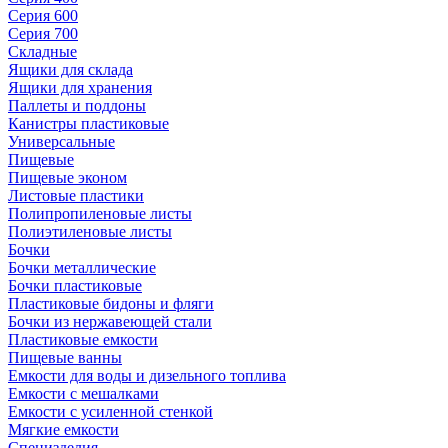
Серия 600
Серия 700
Складные
Ящики для склада
Ящики для хранения
Паллеты и поддоны
Канистры пластиковые
Универсальные
Пищевые
Пищевые эконом
Листовые пластики
Полипропиленовые листы
Полиэтиленовые листы
Бочки
Бочки металлические
Бочки пластиковые
Пластиковые бидоны и фляги
Бочки из нержавеющей стали
Пластиковые емкости
Пищевые ванны
Емкости для воды и дизельного топлива
Емкости с мешалками
Емкости с усиленной стенкой
Мягкие емкости
Специзделия