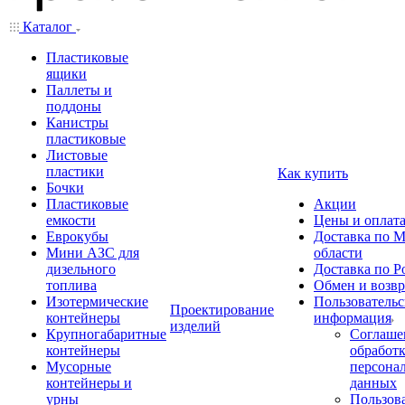
Каталог
Пластиковые
ящики
Паллеты и
поддоны
Канистры
пластиковые
Листовые
пластики
Как купить
Бочки
Пластиковые
Акции
емкости
Цены и оплат
Еврокубы
Доставка по М
Мини АЗС для
области
дизельного
Доставка по Р
топлива
Обмен и возвр
Изотермические
Пользовательс
Проектирование
контейнеры
информация
изделий
Крупногабаритные
Соглаше
контейнеры
обработ
Мусорные
персона
контейнеры и
данных
урны
Пользова