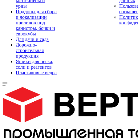
контейнеры и
данных
урны
Пользова
Поддоны для сбора
соглаше
и локализации
Политик
проливов под
конфиде
канистры, бочки и
еврокубы
Для дачи и сада
Дорожно-
строительная
продукция
Ящики для песка,
соли и реагентов
Пластиковые ведра