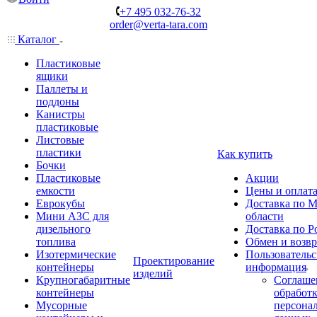
+7 495 032-76-32
order@verta-tara.com
Каталог
Пластиковые
ящики
Паллеты и
поддоны
Канистры
пластиковые
Листовые
пластики
Как купить
Бочки
Пластиковые
Акции
емкости
Цены и оплат
Еврокубы
Доставка по М
Мини АЗС для
области
дизельного
Доставка по Р
топлива
Обмен и возвр
Изотермические
Пользовательс
Проектирование
контейнеры
информация
изделий
Крупногабаритные
Соглаше
контейнеры
обработ
Мусорные
персона