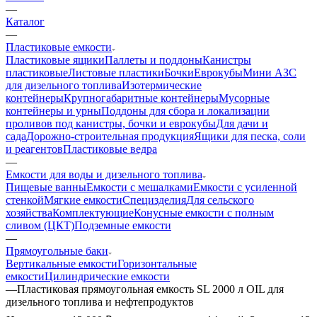
—
Каталог
—
Пластиковые емкости
Пластиковые ящики
Паллеты и поддоны
Канистры
пластиковые
Листовые пластики
Бочки
Еврокубы
Мини АЗС
для дизельного топлива
Изотермические
контейнеры
Крупногабаритные контейнеры
Мусорные
контейнеры и урны
Поддоны для сбора и локализации
проливов под канистры, бочки и еврокубы
Для дачи и
сада
Дорожно-строительная продукция
Ящики для песка, соли
и реагентов
Пластиковые ведра
—
Емкости для воды и дизельного топлива
Пищевые ванны
Емкости с мешалками
Емкости с усиленной
стенкой
Мягкие емкости
Специзделия
Для сельского
хозяйства
Комплектующие
Конусные емкости с полным
сливом (ЦКТ)
Подземные емкости
—
Прямоугольные баки
Вертикальные емкости
Горизонтальные
емкости
Цилиндрические емкости
—
Пластиковая прямоугольная емкость SL 2000 л OIL для
дизельного топлива и нефтепродуктов