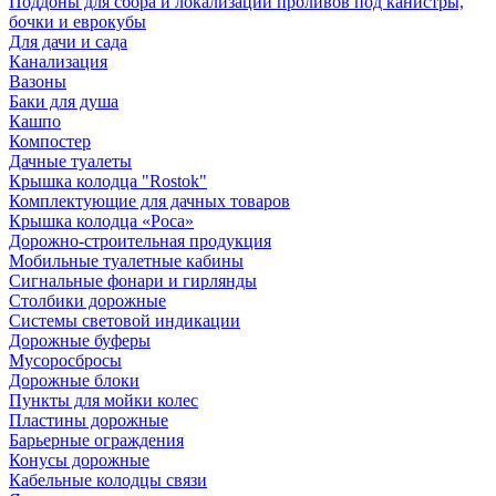
Поддоны для сбора и локализации проливов под канистры,
бочки и еврокубы
Для дачи и сада
Канализация
Вазоны
Баки для душа
Кашпо
Компостер
Дачные туалеты
Крышка колодца "Rostok"
Комплектующие для дачных товаров
Крышка колодца «Роса»
Дорожно-строительная продукция
Мобильные туалетные кабины
Сигнальные фонари и гирлянды
Столбики дорожные
Системы световой индикации
Дорожные буферы
Мусоросбросы
Дорожные блоки
Пункты для мойки колес
Пластины дорожные
Барьерные ограждения
Конусы дорожные
Кабельные колодцы связи