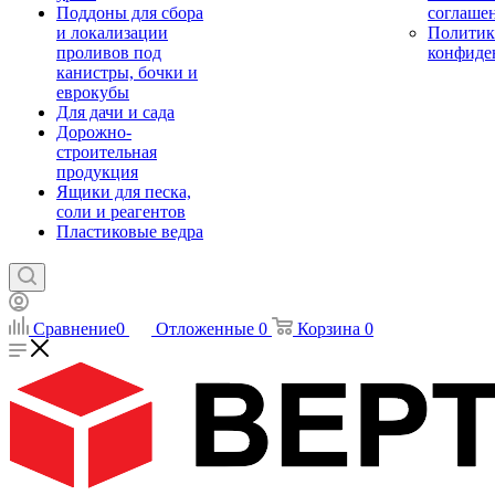
Поддоны для сбора
соглаше
и локализации
Политик
проливов под
конфиде
канистры, бочки и
еврокубы
Для дачи и сада
Дорожно-
строительная
продукция
Ящики для песка,
соли и реагентов
Пластиковые ведра
Сравнение
0
Отложенные
0
Корзина
0