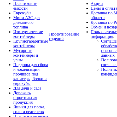
Пластиковые
Акции
емкости
Цены и оплат
Еврокубы
Доставка по М
Мини АЗС для
области
дизельного
Доставка по Р
топлива
Обмен и возвр
Изотермические
Пользовательс
Проектирование
контейнеры
информация
изделий
Крупногабаритные
Соглаше
контейнеры
обработ
Мусорные
персона
контейнеры и
данных
урны
Пользова
Поддоны для сбора
соглаше
и локализации
Политик
проливов под
конфиде
канистры, бочки и
еврокубы
Для дачи и сада
Дорожно-
строительная
продукция
Ящики для песка,
соли и реагентов
Пластиковые ведра