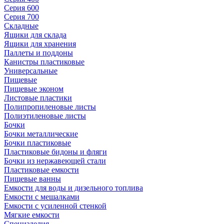
Серия 600
Серия 700
Складные
Ящики для склада
Ящики для хранения
Паллеты и поддоны
Канистры пластиковые
Универсальные
Пищевые
Пищевые эконом
Листовые пластики
Полипропиленовые листы
Полиэтиленовые листы
Бочки
Бочки металлические
Бочки пластиковые
Пластиковые бидоны и фляги
Бочки из нержавеющей стали
Пластиковые емкости
Пищевые ванны
Емкости для воды и дизельного топлива
Емкости с мешалками
Емкости с усиленной стенкой
Мягкие емкости
Специзделия