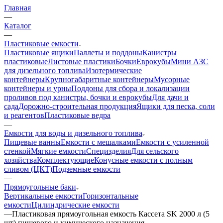
Главная
—
Каталог
—
Пластиковые емкости
Пластиковые ящики
Паллеты и поддоны
Канистры
пластиковые
Листовые пластики
Бочки
Еврокубы
Мини АЗС
для дизельного топлива
Изотермические
контейнеры
Крупногабаритные контейнеры
Мусорные
контейнеры и урны
Поддоны для сбора и локализации
проливов под канистры, бочки и еврокубы
Для дачи и
сада
Дорожно-строительная продукция
Ящики для песка, соли
и реагентов
Пластиковые ведра
—
Емкости для воды и дизельного топлива
Пищевые ванны
Емкости с мешалками
Емкости с усиленной
стенкой
Мягкие емкости
Специзделия
Для сельского
хозяйства
Комплектующие
Конусные емкости с полным
сливом (ЦКТ)
Подземные емкости
—
Прямоугольные баки
Вертикальные емкости
Горизонтальные
емкости
Цилиндрические емкости
—
Пластиковая прямоугольная емкость Кассета SK 2000 л (5
шт) пищевого и химического назначения