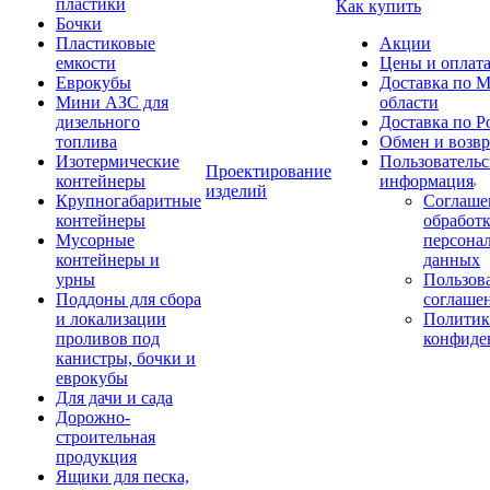
пластики
Как купить
Бочки
Пластиковые
Акции
емкости
Цены и оплат
Еврокубы
Доставка по М
Мини АЗС для
области
дизельного
Доставка по Р
топлива
Обмен и возвр
Изотермические
Пользовательс
Проектирование
контейнеры
информация
изделий
Крупногабаритные
Соглаше
контейнеры
обработ
Мусорные
персона
контейнеры и
данных
урны
Пользова
Поддоны для сбора
соглаше
и локализации
Политик
проливов под
конфиде
канистры, бочки и
еврокубы
Для дачи и сада
Дорожно-
строительная
продукция
Ящики для песка,