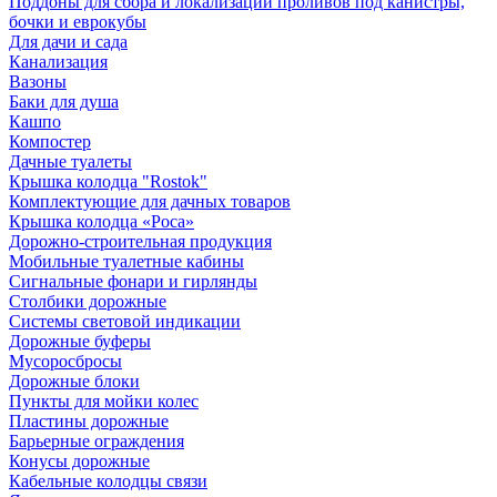
Поддоны для сбора и локализации проливов под канистры,
бочки и еврокубы
Для дачи и сада
Канализация
Вазоны
Баки для душа
Кашпо
Компостер
Дачные туалеты
Крышка колодца "Rostok"
Комплектующие для дачных товаров
Крышка колодца «Роса»
Дорожно-строительная продукция
Мобильные туалетные кабины
Сигнальные фонари и гирлянды
Столбики дорожные
Системы световой индикации
Дорожные буферы
Мусоросбросы
Дорожные блоки
Пункты для мойки колес
Пластины дорожные
Барьерные ограждения
Конусы дорожные
Кабельные колодцы связи