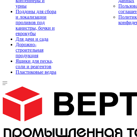
контейнеры и
данных
урны
Пользова
Поддоны для сбора
соглаше
и локализации
Политик
проливов под
конфиде
канистры, бочки и
еврокубы
Для дачи и сада
Дорожно-
строительная
продукция
Ящики для песка,
соли и реагентов
Пластиковые ведра