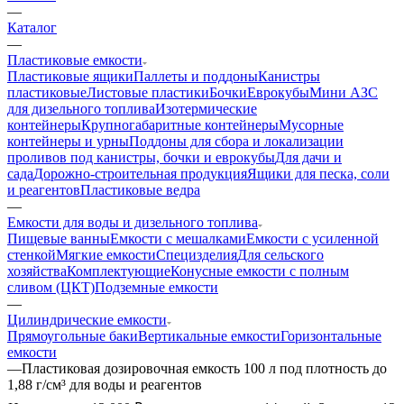
—
Каталог
—
Пластиковые емкости
Пластиковые ящики
Паллеты и поддоны
Канистры
пластиковые
Листовые пластики
Бочки
Еврокубы
Мини АЗС
для дизельного топлива
Изотермические
контейнеры
Крупногабаритные контейнеры
Мусорные
контейнеры и урны
Поддоны для сбора и локализации
проливов под канистры, бочки и еврокубы
Для дачи и
сада
Дорожно-строительная продукция
Ящики для песка, соли
и реагентов
Пластиковые ведра
—
Емкости для воды и дизельного топлива
Пищевые ванны
Емкости с мешалками
Емкости с усиленной
стенкой
Мягкие емкости
Специзделия
Для сельского
хозяйства
Комплектующие
Конусные емкости с полным
сливом (ЦКТ)
Подземные емкости
—
Цилиндрические емкости
Прямоугольные баки
Вертикальные емкости
Горизонтальные
емкости
—
Пластиковая дозировочная емкость 100 л под плотность до
1,88 г/см³ для воды и реагентов