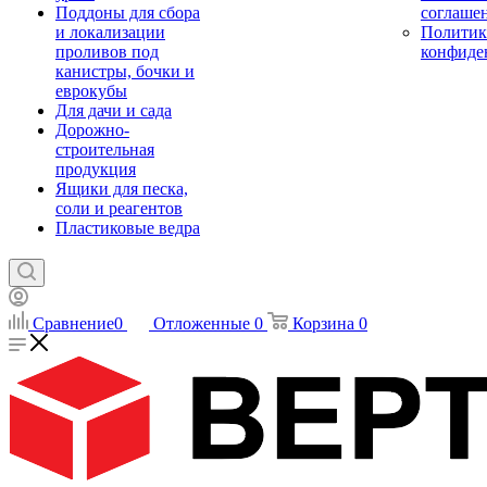
Поддоны для сбора
соглаше
и локализации
Политик
проливов под
конфиде
канистры, бочки и
еврокубы
Для дачи и сада
Дорожно-
строительная
продукция
Ящики для песка,
соли и реагентов
Пластиковые ведра
Сравнение
0
Отложенные
0
Корзина
0