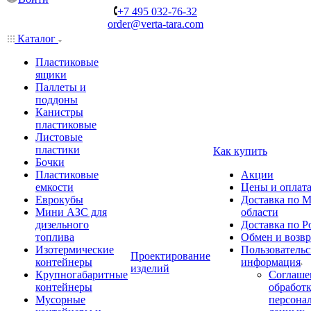
+7 495 032-76-32
order@verta-tara.com
Каталог
Пластиковые
ящики
Паллеты и
поддоны
Канистры
пластиковые
Листовые
пластики
Как купить
Бочки
Пластиковые
Акции
емкости
Цены и оплат
Еврокубы
Доставка по М
Мини АЗС для
области
дизельного
Доставка по Р
топлива
Обмен и возвр
Изотермические
Пользовательс
Проектирование
контейнеры
информация
изделий
Крупногабаритные
Соглаше
контейнеры
обработ
Мусорные
персона