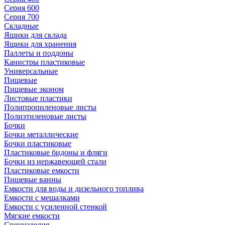
Серия 600
Серия 700
Складные
Ящики для склада
Ящики для хранения
Паллеты и поддоны
Канистры пластиковые
Универсальные
Пищевые
Пищевые эконом
Листовые пластики
Полипропиленовые листы
Полиэтиленовые листы
Бочки
Бочки металлические
Бочки пластиковые
Пластиковые бидоны и фляги
Бочки из нержавеющей стали
Пластиковые емкости
Пищевые ванны
Емкости для воды и дизельного топлива
Емкости с мешалками
Емкости с усиленной стенкой
Мягкие емкости
Специзделия