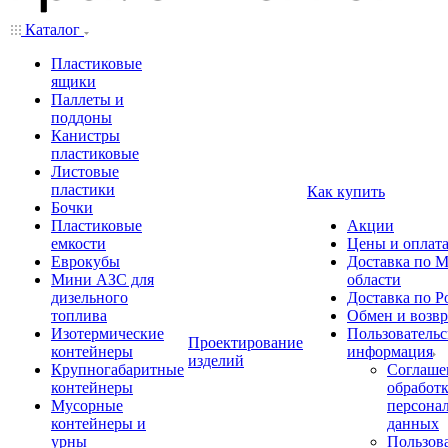
Каталог
Пластиковые
ящики
Паллеты и
поддоны
Канистры
пластиковые
Листовые
пластики
Как купить
Бочки
Пластиковые
Акции
емкости
Цены и оплат
Еврокубы
Доставка по М
Мини АЗС для
области
дизельного
Доставка по Р
топлива
Обмен и возвр
Изотермические
Пользовательс
Проектирование
контейнеры
информация
изделий
Крупногабаритные
Соглаше
контейнеры
обработ
Мусорные
персона
контейнеры и
данных
урны
Пользова