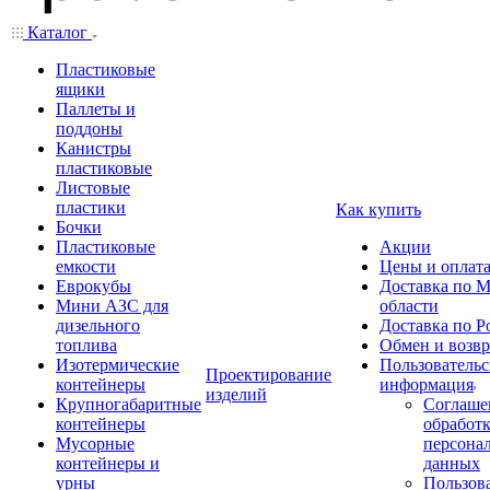
Каталог
Пластиковые
ящики
Паллеты и
поддоны
Канистры
пластиковые
Листовые
пластики
Как купить
Бочки
Пластиковые
Акции
емкости
Цены и оплат
Еврокубы
Доставка по М
Мини АЗС для
области
дизельного
Доставка по Р
топлива
Обмен и возвр
Изотермические
Пользовательс
Проектирование
контейнеры
информация
изделий
Крупногабаритные
Соглаше
контейнеры
обработ
Мусорные
персона
контейнеры и
данных
урны
Пользова