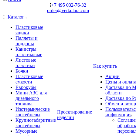
+7 495 032-76-32
order@verta-tara.com
Каталог
Пластиковые
ящики
Паллеты и
поддоны
Канистры
пластиковые
Листовые
пластики
Как купить
Бочки
Пластиковые
Акции
емкости
Цены и оплат
Еврокубы
Доставка по М
Мини АЗС для
области
дизельного
Доставка по Р
топлива
Обмен и возвр
Изотермические
Пользовательс
Проектирование
контейнеры
информация
изделий
Крупногабаритные
Соглаше
контейнеры
обработ
Мусорные
персона