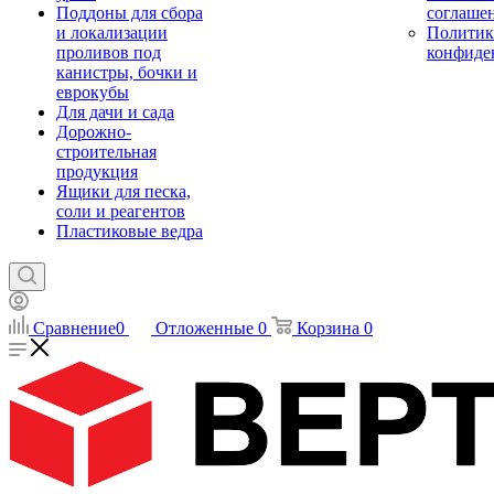
Поддоны для сбора
соглаше
и локализации
Политик
проливов под
конфиде
канистры, бочки и
еврокубы
Для дачи и сада
Дорожно-
строительная
продукция
Ящики для песка,
соли и реагентов
Пластиковые ведра
Сравнение
0
Отложенные
0
Корзина
0