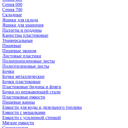
Серия 600
Серия 700
Складные
Ящики для склада
Ящики для хранения
Паллеты и поддоны
Канистры пластиковые
Универсальные
Пищевые
Пищевые эконом
Листовые пластики
Полипропиленовые листы
Полиэтиленовые листы
Бочки
Бочки металлические
Бочки пластиковые
Пластиковые бидоны и фляги
Бочки из нержавеющей стали
Пластиковые емкости
Пищевые ванны
Емкости для воды и дизельного топлива
Емкости с мешалками
Емкости с усиленной стенкой
Мягкие емкости
Специзделия