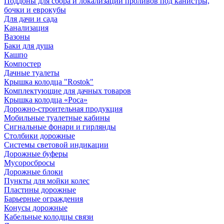
Поддоны для сбора и локализации проливов под канистры,
бочки и еврокубы
Для дачи и сада
Канализация
Вазоны
Баки для душа
Кашпо
Компостер
Дачные туалеты
Крышка колодца "Rostok"
Комплектующие для дачных товаров
Крышка колодца «Роса»
Дорожно-строительная продукция
Мобильные туалетные кабины
Сигнальные фонари и гирлянды
Столбики дорожные
Системы световой индикации
Дорожные буферы
Мусоросбросы
Дорожные блоки
Пункты для мойки колес
Пластины дорожные
Барьерные ограждения
Конусы дорожные
Кабельные колодцы связи