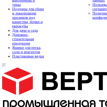
контейнеры и
данных
урны
Пользова
Поддоны для сбора
соглаше
и локализации
Политик
проливов под
конфиде
канистры, бочки и
еврокубы
Для дачи и сада
Дорожно-
строительная
продукция
Ящики для песка,
соли и реагентов
Пластиковые ведра