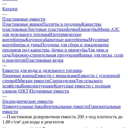
—
Каталог
—
Пластиковые емкости
Пластиковые ящики
Паллеты и поддоны
Канистры
пластиковые
Листовые пластики
Бочки
Еврокубы
Мини АЗС
для дизельного топлива
Изотермические
контейнеры
Крупногабаритные контейнеры
Мусорные
контейнеры и урны
Поддоны для сбора и локализации
проливов под канистры, бочки и еврокубы
Для дачи и
сада
Дорожно-строительная продукция
Ящики для песка, соли
и реагентов
Пластиковые ведра
—
Емкости для воды и дизельного топлива
Пищевые ванны
Емкости с мешалками
Емкости с усиленной
стенкой
Мягкие емкости
Специзделия
Для сельского
хозяйства
Комплектующие
Конусные емкости с полным
сливом (ЦКТ)
Подземные емкости
—
Цилиндрические емкости
Прямоугольные баки
Вертикальные емкости
Горизонтальные
емкости
—
Пластиковая дозировочная емкость 200 л под плотность до
1,88 г/см³ для воды и реагентов