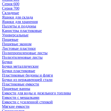
Серия 600
Серия 700
Складные
Ящики для склада
Ящики для хранения
Паллеты и поддоны
Канистры пластиковые
Универсальные
Пищевые
Пищевые эконом
Листовые пластики
Полипропиленовые листы
Полиэтиленовые листы
Бочки
Бочки металлические
Бочки пластиковые
Пластиковые бидоны и фляги
Бочки из нержавеющей стали
Пластиковые емкости
Пищевые ванны
Емкости для воды и дизельного топлива
Емкости с мешалками
Емкости с усиленной стенкой
Мягкие емкости
Специзделия