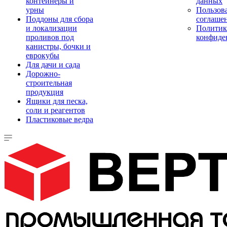
контейнеры и
данных
урны
Пользова
Поддоны для сбора
соглаше
и локализации
Политик
проливов под
конфиде
канистры, бочки и
еврокубы
Для дачи и сада
Дорожно-
строительная
продукция
Ящики для песка,
соли и реагентов
Пластиковые ведра