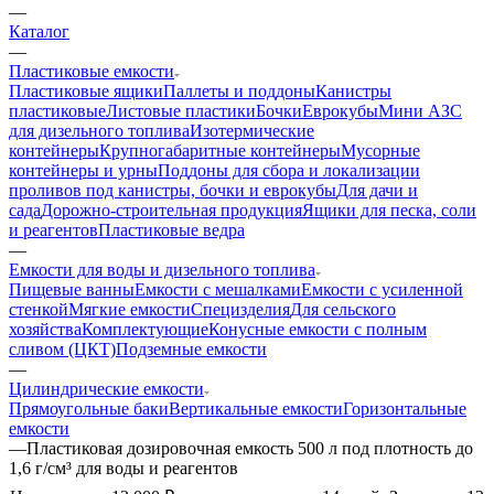
—
Каталог
—
Пластиковые емкости
Пластиковые ящики
Паллеты и поддоны
Канистры
пластиковые
Листовые пластики
Бочки
Еврокубы
Мини АЗС
для дизельного топлива
Изотермические
контейнеры
Крупногабаритные контейнеры
Мусорные
контейнеры и урны
Поддоны для сбора и локализации
проливов под канистры, бочки и еврокубы
Для дачи и
сада
Дорожно-строительная продукция
Ящики для песка, соли
и реагентов
Пластиковые ведра
—
Емкости для воды и дизельного топлива
Пищевые ванны
Емкости с мешалками
Емкости с усиленной
стенкой
Мягкие емкости
Специзделия
Для сельского
хозяйства
Комплектующие
Конусные емкости с полным
сливом (ЦКТ)
Подземные емкости
—
Цилиндрические емкости
Прямоугольные баки
Вертикальные емкости
Горизонтальные
емкости
—
Пластиковая дозировочная емкость 500 л под плотность до
1,6 г/см³ для воды и реагентов