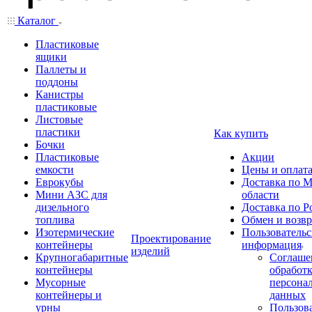
Каталог
Пластиковые
ящики
Паллеты и
поддоны
Канистры
пластиковые
Листовые
пластики
Как купить
Бочки
Пластиковые
Акции
емкости
Цены и оплат
Еврокубы
Доставка по М
Мини АЗС для
области
дизельного
Доставка по Р
топлива
Обмен и возвр
Изотермические
Пользовательс
Проектирование
контейнеры
информация
изделий
Крупногабаритные
Соглаше
контейнеры
обработ
Мусорные
персона
контейнеры и
данных
урны
Пользова