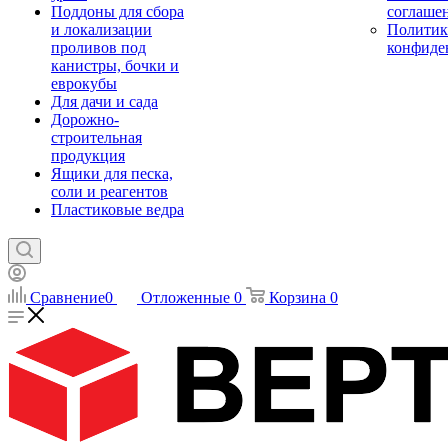
Поддоны для сбора
соглаше
и локализации
Политик
проливов под
конфиде
канистры, бочки и
еврокубы
Для дачи и сада
Дорожно-
строительная
продукция
Ящики для песка,
соли и реагентов
Пластиковые ведра
Сравнение
0
Отложенные
0
Корзина
0