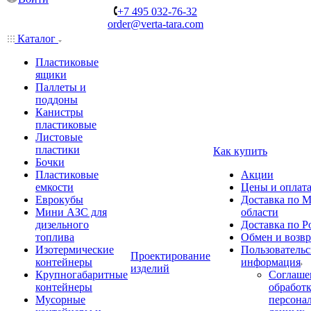
+7 495 032-76-32
order@verta-tara.com
Каталог
Пластиковые
ящики
Паллеты и
поддоны
Канистры
пластиковые
Листовые
пластики
Как купить
Бочки
Пластиковые
Акции
емкости
Цены и оплат
Еврокубы
Доставка по М
Мини АЗС для
области
дизельного
Доставка по Р
топлива
Обмен и возвр
Изотермические
Пользовательс
Проектирование
контейнеры
информация
изделий
Крупногабаритные
Соглаше
контейнеры
обработ
Мусорные
персона