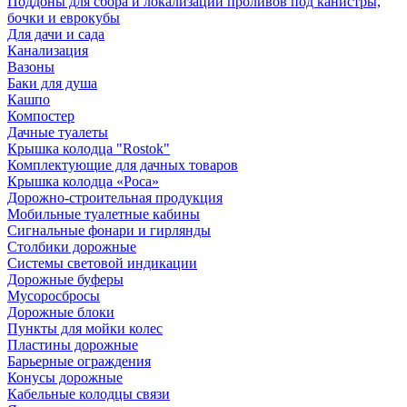
Поддоны для сбора и локализации проливов под канистры,
бочки и еврокубы
Для дачи и сада
Канализация
Вазоны
Баки для душа
Кашпо
Компостер
Дачные туалеты
Крышка колодца "Rostok"
Комплектующие для дачных товаров
Крышка колодца «Роса»
Дорожно-строительная продукция
Мобильные туалетные кабины
Сигнальные фонари и гирлянды
Столбики дорожные
Системы световой индикации
Дорожные буферы
Мусоросбросы
Дорожные блоки
Пункты для мойки колес
Пластины дорожные
Барьерные ограждения
Конусы дорожные
Кабельные колодцы связи