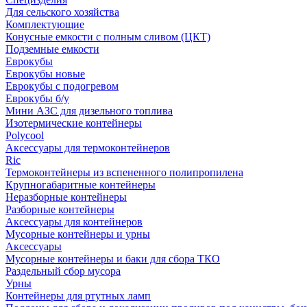
Для сельского хозяйства
Комплектующие
Конусные емкости с полным сливом (ЦКТ)
Подземные емкости
Еврокубы
Еврокубы новые
Еврокубы с подогревом
Еврокубы б/у
Мини АЗС для дизельного топлива
Изотермические контейнеры
Polycool
Аксессуары для термоконтейнеров
Ric
Термоконтейнеры из вспененного полипропилена
Крупногабаритные контейнеры
Неразборные контейнеры
Разборные контейнеры
Аксессуары для контейнеров
Мусорные контейнеры и урны
Аксессуары
Мусорные контейнеры и баки для сбора ТКО
Раздельный сбор мусора
Урны
Контейнеры для ртутных ламп