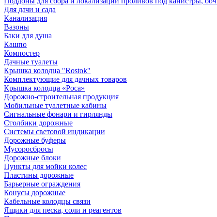
Поддоны для сбора и локализации проливов под канистры, бо
Для дачи и сада
Канализация
Вазоны
Баки для душа
Кашпо
Компостер
Дачные туалеты
Крышка колодца "Rostok"
Комплектующие для дачных товаров
Крышка колодца «Роса»
Дорожно-строительная продукция
Мобильные туалетные кабины
Сигнальные фонари и гирлянды
Столбики дорожные
Системы световой индикации
Дорожные буферы
Мусоросбросы
Дорожные блоки
Пункты для мойки колес
Пластины дорожные
Барьерные ограждения
Конусы дорожные
Кабельные колодцы связи
Ящики для песка, соли и реагентов