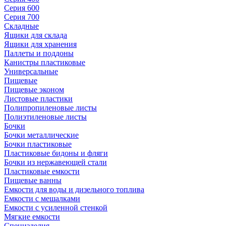
Серия 600
Серия 700
Складные
Ящики для склада
Ящики для хранения
Паллеты и поддоны
Канистры пластиковые
Универсальные
Пищевые
Пищевые эконом
Листовые пластики
Полипропиленовые листы
Полиэтиленовые листы
Бочки
Бочки металлические
Бочки пластиковые
Пластиковые бидоны и фляги
Бочки из нержавеющей стали
Пластиковые емкости
Пищевые ванны
Емкости для воды и дизельного топлива
Емкости с мешалками
Емкости с усиленной стенкой
Мягкие емкости
Специзделия