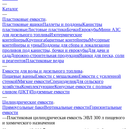
—
Каталог
—
Пластиковые емкости
Пластиковые ящики
Паллеты и поддоны
Канистры
пластиковые
Листовые пластики
Бочки
Еврокубы
Мини АЗС
для дизельного топлива
Изотермические
контейнеры
Крупногабаритные контейнеры
Мусорные
контейнеры и урны
Поддоны для сбора и локализации
проливов под канистры, бочки и еврокубы
Для дачи и
сада
Дорожно-строительная продукция
Ящики для песка, соли
и реагентов
Пластиковые ведра
—
Емкости для воды и дизельного топлива
Пищевые ванны
Емкости с мешалками
Емкости с усиленной
стенкой
Мягкие емкости
Специзделия
Для сельского
хозяйства
Комплектующие
Конусные емкости с полным
сливом (ЦКТ)
Подземные емкости
—
Цилиндрические емкости
Прямоугольные баки
Вертикальные емкости
Горизонтальные
емкости
—
Пластиковая цилиндрическая емкость ЭВЛ 300 л пищевого
и химического назначения