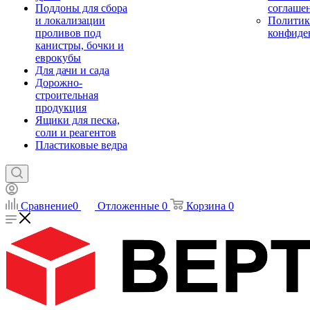
Поддоны для сбора
соглаше
и локализации
Политик
проливов под
конфиде
канистры, бочки и
еврокубы
Для дачи и сада
Дорожно-
строительная
продукция
Ящики для песка,
соли и реагентов
Пластиковые ведра
Сравнение
0
Отложенные
0
Корзина
0