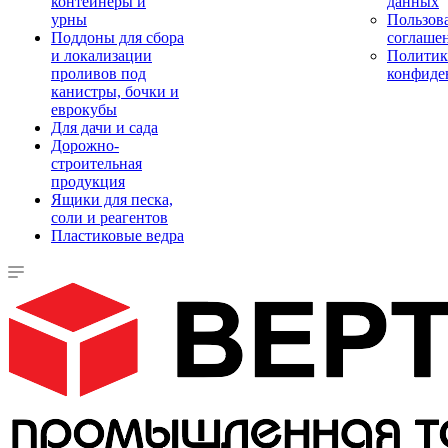
контейнеры и
данных
урны
Пользова
Поддоны для сбора
соглаше
и локализации
Политик
проливов под
конфиде
канистры, бочки и
еврокубы
Для дачи и сада
Дорожно-
строительная
продукция
Ящики для песка,
соли и реагентов
Пластиковые ведра