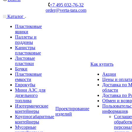
+7 495 032-76-32
order@verta-tara.com
Каталог
Пластиковые
ящики
Паллеты и
поддоны
Канистры
пластиковые
Листовые
пластики
Как купить
Бочки
Пластиковые
Акции
емкости
Цены и оплат
Еврокубы
Доставка по М
Мини АЗС для
области
дизельного
Доставка по Р
топлива
Обмен и возвр
Изотермические
Пользовательс
Проектирование
контейнеры
информация
изделий
Крупногабаритные
Соглаше
контейнеры
обработ
Мусорные
персона