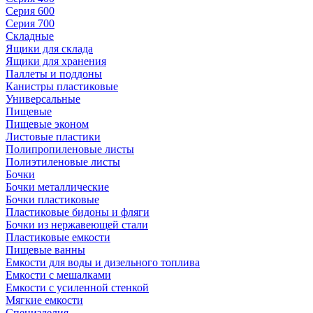
Серия 600
Серия 700
Складные
Ящики для склада
Ящики для хранения
Паллеты и поддоны
Канистры пластиковые
Универсальные
Пищевые
Пищевые эконом
Листовые пластики
Полипропиленовые листы
Полиэтиленовые листы
Бочки
Бочки металлические
Бочки пластиковые
Пластиковые бидоны и фляги
Бочки из нержавеющей стали
Пластиковые емкости
Пищевые ванны
Емкости для воды и дизельного топлива
Емкости с мешалками
Емкости с усиленной стенкой
Мягкие емкости
Специзделия