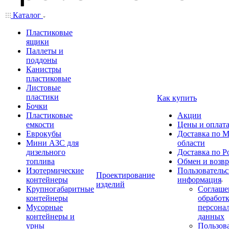
Каталог
Пластиковые
ящики
Паллеты и
поддоны
Канистры
пластиковые
Листовые
пластики
Как купить
Бочки
Пластиковые
Акции
емкости
Цены и оплат
Еврокубы
Доставка по М
Мини АЗС для
области
дизельного
Доставка по Р
топлива
Обмен и возвр
Изотермические
Пользовательс
Проектирование
контейнеры
информация
изделий
Крупногабаритные
Соглаше
контейнеры
обработ
Мусорные
персона
контейнеры и
данных
урны
Пользова