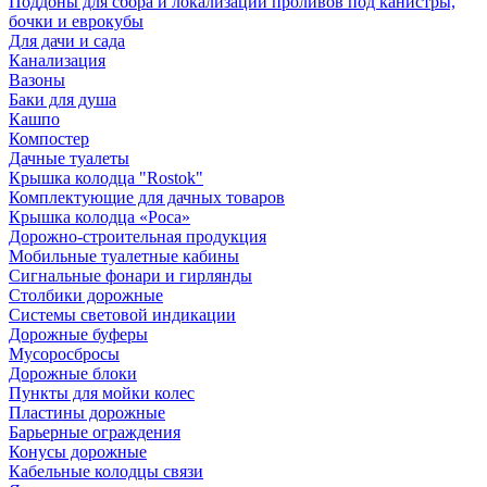
Поддоны для сбора и локализации проливов под канистры,
бочки и еврокубы
Для дачи и сада
Канализация
Вазоны
Баки для душа
Кашпо
Компостер
Дачные туалеты
Крышка колодца "Rostok"
Комплектующие для дачных товаров
Крышка колодца «Роса»
Дорожно-строительная продукция
Мобильные туалетные кабины
Сигнальные фонари и гирлянды
Столбики дорожные
Системы световой индикации
Дорожные буферы
Мусоросбросы
Дорожные блоки
Пункты для мойки колес
Пластины дорожные
Барьерные ограждения
Конусы дорожные
Кабельные колодцы связи