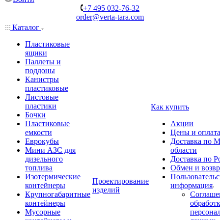
+7 495 032-76-32
order@verta-tara.com
Каталог
Пластиковые
ящики
Паллеты и
поддоны
Канистры
пластиковые
Листовые
пластики
Как купить
Бочки
Пластиковые
Акции
емкости
Цены и оплат
Еврокубы
Доставка по М
Мини АЗС для
области
дизельного
Доставка по Р
топлива
Обмен и возвр
Изотермические
Пользовательс
Проектирование
контейнеры
информация
изделий
Крупногабаритные
Соглаше
контейнеры
обработ
Мусорные
персона