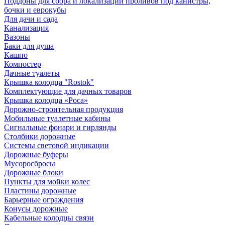
Поддоны для сбора и локализации проливов под канистры,
бочки и еврокубы
Для дачи и сада
Канализация
Вазоны
Баки для душа
Кашпо
Компостер
Дачные туалеты
Крышка колодца "Rostok"
Комплектующие для дачных товаров
Крышка колодца «Роса»
Дорожно-строительная продукция
Мобильные туалетные кабины
Сигнальные фонари и гирлянды
Столбики дорожные
Системы световой индикации
Дорожные буферы
Мусоросбросы
Дорожные блоки
Пункты для мойки колес
Пластины дорожные
Барьерные ограждения
Конусы дорожные
Кабельные колодцы связи