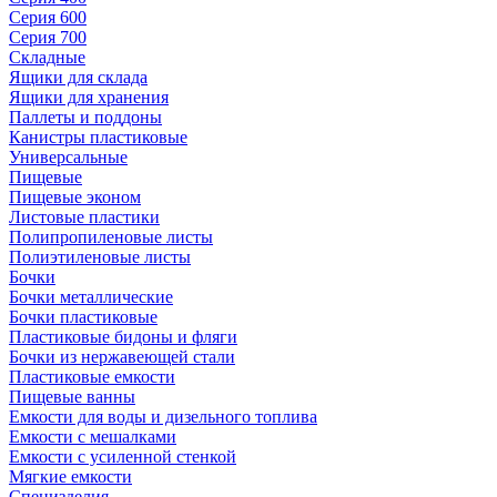
Серия 600
Серия 700
Складные
Ящики для склада
Ящики для хранения
Паллеты и поддоны
Канистры пластиковые
Универсальные
Пищевые
Пищевые эконом
Листовые пластики
Полипропиленовые листы
Полиэтиленовые листы
Бочки
Бочки металлические
Бочки пластиковые
Пластиковые бидоны и фляги
Бочки из нержавеющей стали
Пластиковые емкости
Пищевые ванны
Емкости для воды и дизельного топлива
Емкости с мешалками
Емкости с усиленной стенкой
Мягкие емкости
Специзделия