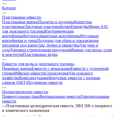
—
Каталог
—
Пластиковые емкости
Пластиковые ящики
Паллеты и поддоны
Канистры
пластиковые
Листовые пластики
Бочки
Еврокубы
Мини АЗС
для дизельного топлива
Изотермические
контейнеры
Крупногабаритные контейнеры
Мусорные
контейнеры и урны
Поддоны для сбора и локализации
проливов под канистры, бочки и еврокубы
Для дачи и
сада
Дорожно-строительная продукция
Ящики для песка, соли
и реагентов
Пластиковые ведра
—
Емкости для воды и дизельного топлива
Пищевые ванны
Емкости с мешалками
Емкости с усиленной
стенкой
Мягкие емкости
Специзделия
Для сельского
хозяйства
Комплектующие
Конусные емкости с полным
сливом (ЦКТ)
Подземные емкости
—
Цилиндрические емкости
Прямоугольные баки
Вертикальные емкости
Горизонтальные
емкости
—
Пластиковая цилиндрическая емкость ЭВЛ 500 л пищевого
и химического назначения