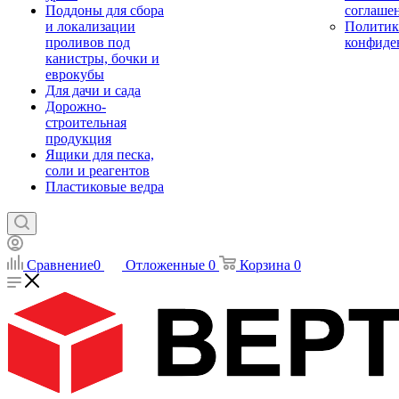
Поддоны для сбора
соглаше
и локализации
Политик
проливов под
конфиде
канистры, бочки и
еврокубы
Для дачи и сада
Дорожно-
строительная
продукция
Ящики для песка,
соли и реагентов
Пластиковые ведра
Сравнение
0
Отложенные
0
Корзина
0