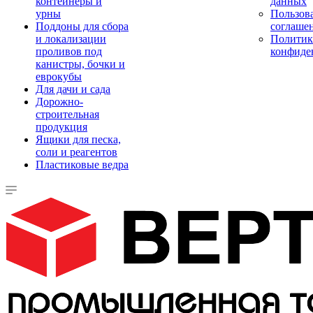
контейнеры и
данных
урны
Пользова
Поддоны для сбора
соглаше
и локализации
Политик
проливов под
конфиде
канистры, бочки и
еврокубы
Для дачи и сада
Дорожно-
строительная
продукция
Ящики для песка,
соли и реагентов
Пластиковые ведра