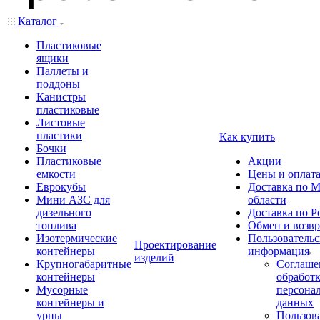
Каталог
Пластиковые
ящики
Паллеты и
поддоны
Канистры
пластиковые
Листовые
пластики
Как купить
Бочки
Пластиковые
Акции
емкости
Цены и оплат
Еврокубы
Доставка по М
Мини АЗС для
области
дизельного
Доставка по Р
топлива
Обмен и возвр
Изотермические
Пользовательс
Проектирование
контейнеры
информация
изделий
Крупногабаритные
Соглаше
контейнеры
обработ
Мусорные
персона
контейнеры и
данных
урны
Пользова