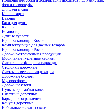
Поддоны для сбора и локализации проливов под канистры,
бочки и еврокубы
Для дачи и сада
Канализация
Вазоны
Баки для душа
Кашпо
Компостер
Дачные туалеты
Крышка колодца "Rostok"
Комплектующие для дачных товаров
Крышка колодца «Роса»
Дорожно-строительная продукция
Мобильные туалетные кабины
Сигнальные фонари и гирлянды
Столбики дорожные
Системы световой индикации
Дорожные буферы
Мусоросбросы
Дорожные блоки
Пункты для мойки колес
Пластины дорожные
Барьерные ограждения
Конусы дорожные
Кабельные колодцы связи