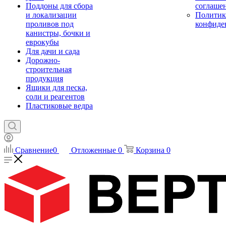
Поддоны для сбора
соглаше
и локализации
Политик
проливов под
конфиде
канистры, бочки и
еврокубы
Для дачи и сада
Дорожно-
строительная
продукция
Ящики для песка,
соли и реагентов
Пластиковые ведра
Сравнение
0
Отложенные
0
Корзина
0