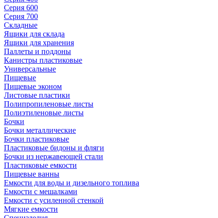
Серия 600
Серия 700
Складные
Ящики для склада
Ящики для хранения
Паллеты и поддоны
Канистры пластиковые
Универсальные
Пищевые
Пищевые эконом
Листовые пластики
Полипропиленовые листы
Полиэтиленовые листы
Бочки
Бочки металлические
Бочки пластиковые
Пластиковые бидоны и фляги
Бочки из нержавеющей стали
Пластиковые емкости
Пищевые ванны
Емкости для воды и дизельного топлива
Емкости с мешалками
Емкости с усиленной стенкой
Мягкие емкости
Специзделия