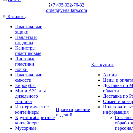
+7 495 032-76-32
order@verta-tara.com
Каталог
Пластиковые
ящики
Паллеты и
поддоны
Канистры
пластиковые
Листовые
пластики
Как купить
Бочки
Пластиковые
Акции
емкости
Цены и оплат
Еврокубы
Доставка по М
Мини АЗС для
области
дизельного
Доставка по Р
топлива
Обмен и возвр
Изотермические
Пользовательс
Проектирование
контейнеры
информация
изделий
Крупногабаритные
Соглаше
контейнеры
обработ
Мусорные
персона