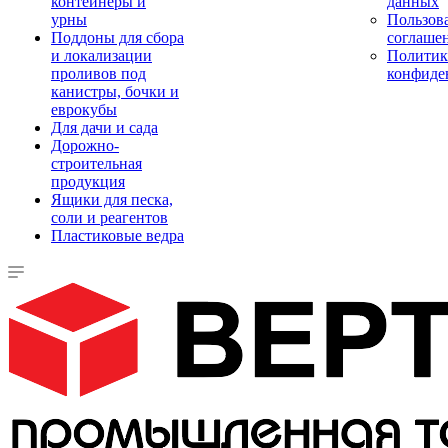
контейнеры и
данных
урны
Пользова
Поддоны для сбора
соглаше
и локализации
Политик
проливов под
конфиде
канистры, бочки и
еврокубы
Для дачи и сада
Дорожно-
строительная
продукция
Ящики для песка,
соли и реагентов
Пластиковые ведра