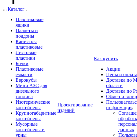
Каталог
Пластиковые
ящики
Паллеты и
поддоны
Канистры
пластиковые
Листовые
пластики
Как купить
Бочки
Пластиковые
Акции
емкости
Цены и оплат
Еврокубы
Доставка по М
Мини АЗС для
области
дизельного
Доставка по Р
топлива
Обмен и возвр
Изотермические
Пользовательс
Проектирование
контейнеры
информация
изделий
Крупногабаритные
Соглаше
контейнеры
обработ
Мусорные
персона
контейнеры и
данных
урны
Пользова