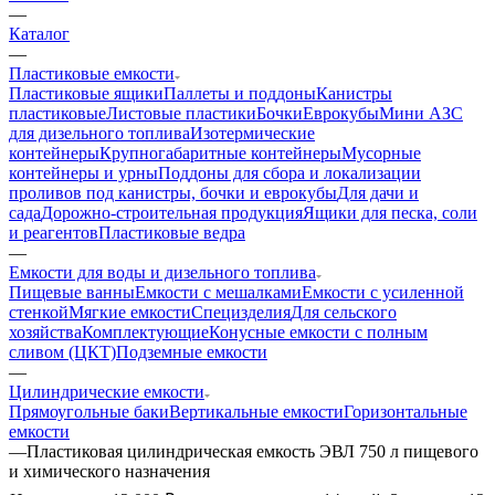
—
Каталог
—
Пластиковые емкости
Пластиковые ящики
Паллеты и поддоны
Канистры
пластиковые
Листовые пластики
Бочки
Еврокубы
Мини АЗС
для дизельного топлива
Изотермические
контейнеры
Крупногабаритные контейнеры
Мусорные
контейнеры и урны
Поддоны для сбора и локализации
проливов под канистры, бочки и еврокубы
Для дачи и
сада
Дорожно-строительная продукция
Ящики для песка, соли
и реагентов
Пластиковые ведра
—
Емкости для воды и дизельного топлива
Пищевые ванны
Емкости с мешалками
Емкости с усиленной
стенкой
Мягкие емкости
Специзделия
Для сельского
хозяйства
Комплектующие
Конусные емкости с полным
сливом (ЦКТ)
Подземные емкости
—
Цилиндрические емкости
Прямоугольные баки
Вертикальные емкости
Горизонтальные
емкости
—
Пластиковая цилиндрическая емкость ЭВЛ 750 л пищевого
и химического назначения