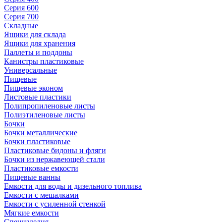
Серия 600
Серия 700
Складные
Ящики для склада
Ящики для хранения
Паллеты и поддоны
Канистры пластиковые
Универсальные
Пищевые
Пищевые эконом
Листовые пластики
Полипропиленовые листы
Полиэтиленовые листы
Бочки
Бочки металлические
Бочки пластиковые
Пластиковые бидоны и фляги
Бочки из нержавеющей стали
Пластиковые емкости
Пищевые ванны
Емкости для воды и дизельного топлива
Емкости с мешалками
Емкости с усиленной стенкой
Мягкие емкости
Специзделия