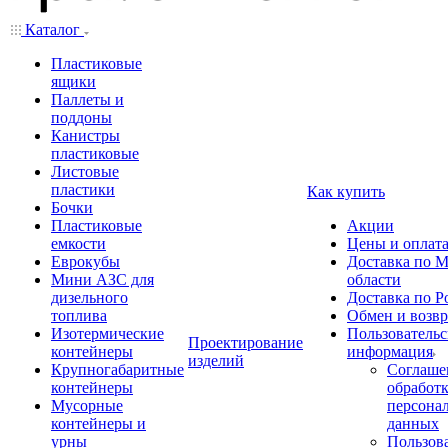
Каталог
Пластиковые
ящики
Паллеты и
поддоны
Канистры
пластиковые
Листовые
пластики
Как купить
Бочки
Пластиковые
Акции
емкости
Цены и оплат
Еврокубы
Доставка по М
Мини АЗС для
области
дизельного
Доставка по Р
топлива
Обмен и возвр
Изотермические
Пользовательс
Проектирование
контейнеры
информация
изделий
Крупногабаритные
Соглаше
контейнеры
обработ
Мусорные
персона
контейнеры и
данных
урны
Пользова