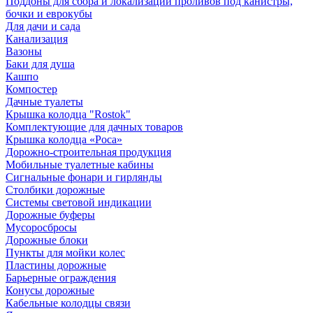
Поддоны для сбора и локализации проливов под канистры,
бочки и еврокубы
Для дачи и сада
Канализация
Вазоны
Баки для душа
Кашпо
Компостер
Дачные туалеты
Крышка колодца "Rostok"
Комплектующие для дачных товаров
Крышка колодца «Роса»
Дорожно-строительная продукция
Мобильные туалетные кабины
Сигнальные фонари и гирлянды
Столбики дорожные
Системы световой индикации
Дорожные буферы
Мусоросбросы
Дорожные блоки
Пункты для мойки колес
Пластины дорожные
Барьерные ограждения
Конусы дорожные
Кабельные колодцы связи