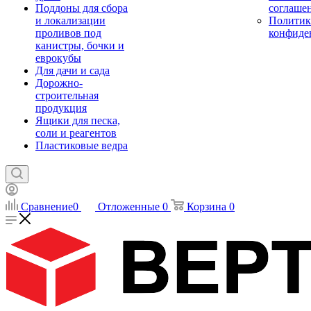
Поддоны для сбора
соглаше
и локализации
Политик
проливов под
конфиде
канистры, бочки и
еврокубы
Для дачи и сада
Дорожно-
строительная
продукция
Ящики для песка,
соли и реагентов
Пластиковые ведра
Сравнение
0
Отложенные
0
Корзина
0