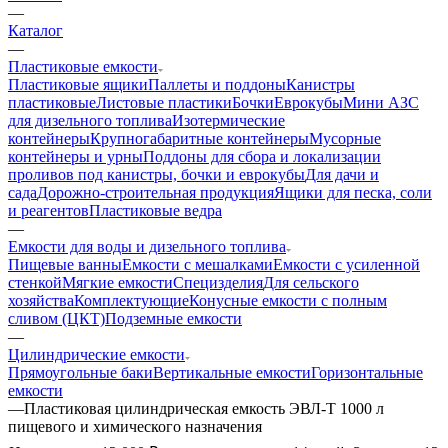
—
Каталог
—
Пластиковые емкости
Пластиковые ящики
Паллеты и поддоны
Канистры
пластиковые
Листовые пластики
Бочки
Еврокубы
Мини АЗС
для дизельного топлива
Изотермические
контейнеры
Крупногабаритные контейнеры
Мусорные
контейнеры и урны
Поддоны для сбора и локализации
проливов под канистры, бочки и еврокубы
Для дачи и
сада
Дорожно-строительная продукция
Ящики для песка, соли
и реагентов
Пластиковые ведра
—
Емкости для воды и дизельного топлива
Пищевые ванны
Емкости с мешалками
Емкости с усиленной
стенкой
Мягкие емкости
Специзделия
Для сельского
хозяйства
Комплектующие
Конусные емкости с полным
сливом (ЦКТ)
Подземные емкости
—
Цилиндрические емкости
Прямоугольные баки
Вертикальные емкости
Горизонтальные
емкости
—
Пластиковая цилиндрическая емкость ЭВЛ-Т 1000 л
пищевого и химического назначения