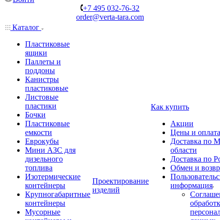
+7 495 032-76-32
order@verta-tara.com
Каталог
Пластиковые
ящики
Паллеты и
поддоны
Канистры
пластиковые
Листовые
пластики
Как купить
Бочки
Пластиковые
Акции
емкости
Цены и оплат
Еврокубы
Доставка по М
Мини АЗС для
области
дизельного
Доставка по Р
топлива
Обмен и возвр
Изотермические
Пользовательс
Проектирование
контейнеры
информация
изделий
Крупногабаритные
Соглаше
контейнеры
обработ
Мусорные
персона