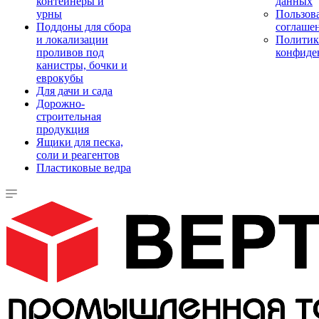
контейнеры и
данных
урны
Пользова
Поддоны для сбора
соглаше
и локализации
Политик
проливов под
конфиде
канистры, бочки и
еврокубы
Для дачи и сада
Дорожно-
строительная
продукция
Ящики для песка,
соли и реагентов
Пластиковые ведра