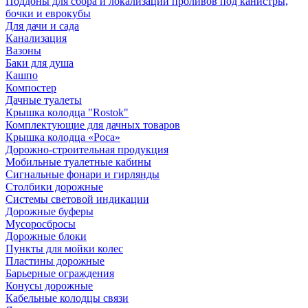
Поддоны для сбора и локализации проливов под канистры,
бочки и еврокубы
Для дачи и сада
Канализация
Вазоны
Баки для душа
Кашпо
Компостер
Дачные туалеты
Крышка колодца "Rostok"
Комплектующие для дачных товаров
Крышка колодца «Роса»
Дорожно-строительная продукция
Мобильные туалетные кабины
Сигнальные фонари и гирлянды
Столбики дорожные
Системы световой индикации
Дорожные буферы
Мусоросбросы
Дорожные блоки
Пункты для мойки колес
Пластины дорожные
Барьерные ограждения
Конусы дорожные
Кабельные колодцы связи