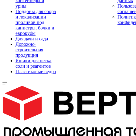
контейнеры и
данных
урны
Пользова
Поддоны для сбора
соглаше
и локализации
Политик
проливов под
конфиде
канистры, бочки и
еврокубы
Для дачи и сада
Дорожно-
строительная
продукция
Ящики для песка,
соли и реагентов
Пластиковые ведра