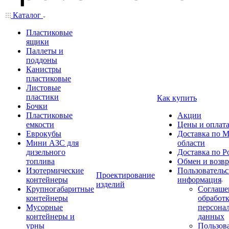
Каталог
Пластиковые
ящики
Паллеты и
поддоны
Канистры
пластиковые
Листовые
пластики
Как купить
Бочки
Пластиковые
Акции
емкости
Цены и оплат
Еврокубы
Доставка по М
Мини АЗС для
области
дизельного
Доставка по Р
топлива
Обмен и возвр
Изотермические
Пользовательс
Проектирование
контейнеры
информация
изделий
Крупногабаритные
Соглаше
контейнеры
обработ
Мусорные
персона
контейнеры и
данных
урны
Пользова