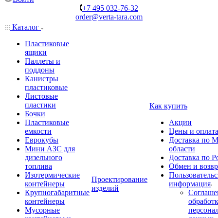
+7 495 032-76-32
order@verta-tara.com
Каталог
Пластиковые
ящики
Паллеты и
поддоны
Канистры
пластиковые
Листовые
пластики
Как купить
Бочки
Пластиковые
Акции
емкости
Цены и оплат
Еврокубы
Доставка по М
Мини АЗС для
области
дизельного
Доставка по Р
топлива
Обмен и возвр
Изотермические
Пользовательс
Проектирование
контейнеры
информация
изделий
Крупногабаритные
Соглаше
контейнеры
обработ
Мусорные
персона