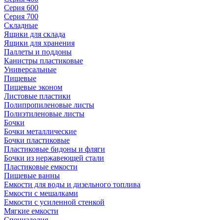
Серия 600
Серия 700
Складные
Ящики для склада
Ящики для хранения
Паллеты и поддоны
Канистры пластиковые
Универсальные
Пищевые
Пищевые эконом
Листовые пластики
Полипропиленовые листы
Полиэтиленовые листы
Бочки
Бочки металлические
Бочки пластиковые
Пластиковые бидоны и фляги
Бочки из нержавеющей стали
Пластиковые емкости
Пищевые ванны
Емкости для воды и дизельного топлива
Емкости с мешалками
Емкости с усиленной стенкой
Мягкие емкости
Специзделия