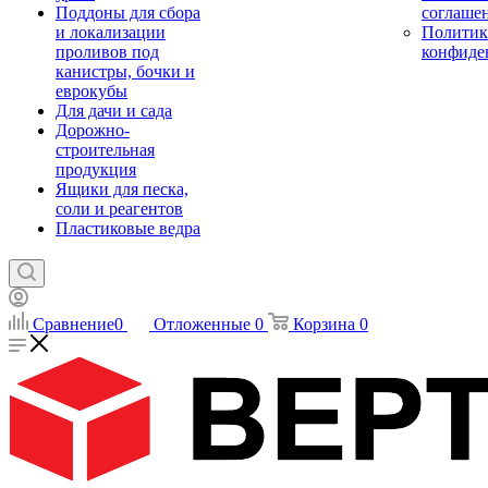
Поддоны для сбора
соглаше
и локализации
Политик
проливов под
конфиде
канистры, бочки и
еврокубы
Для дачи и сада
Дорожно-
строительная
продукция
Ящики для песка,
соли и реагентов
Пластиковые ведра
Сравнение
0
Отложенные
0
Корзина
0