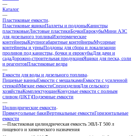
—
Каталог
—
Пластиковые емкости
Пластиковые ящики
Паллеты и поддоны
Канистры
пластиковые
Листовые пластики
Бочки
Еврокубы
Мини АЗС
для дизельного топлива
Изотермические
контейнеры
Крупногабаритные контейнеры
Мусорные
контейнеры и урны
Поддоны для сбора и локализации
проливов под канистры, бочки и еврокубы
Для дачи и
сада
Дорожно-строительная продукция
Ящики для песка, соли
и реагентов
Пластиковые ведра
—
Емкости для воды и дизельного топлива
Пищевые ванны
Емкости с мешалками
Емкости с усиленной
стенкой
Мягкие емкости
Специзделия
Для сельского
хозяйства
Комплектующие
Конусные емкости с полным
сливом (ЦКТ)
Подземные емкости
—
Цилиндрические емкости
Прямоугольные баки
Вертикальные емкости
Горизонтальные
емкости
—
Пластиковая цилиндрическая емкость ЭВЛ-Т 500 л
пищевого и химического назначения