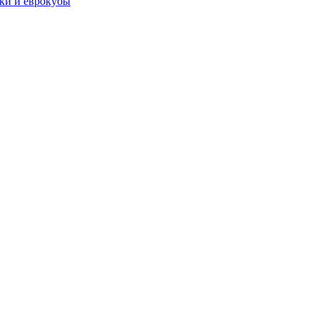
чки и еврокубы