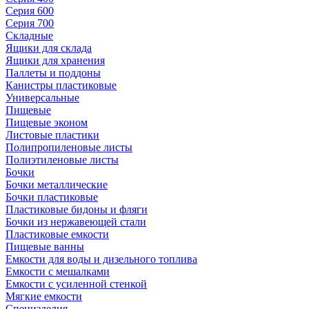
Серия 600
Серия 700
Складные
Ящики для склада
Ящики для хранения
Паллеты и поддоны
Канистры пластиковые
Универсальные
Пищевые
Пищевые эконом
Листовые пластики
Полипропиленовые листы
Полиэтиленовые листы
Бочки
Бочки металлические
Бочки пластиковые
Пластиковые бидоны и фляги
Бочки из нержавеющей стали
Пластиковые емкости
Пищевые ванны
Емкости для воды и дизельного топлива
Емкости с мешалками
Емкости с усиленной стенкой
Мягкие емкости
Специзделия