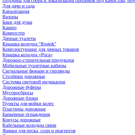
Поддоны для сбора и локализации проливов под канистры, бо
Для дачи и сада
Канализация
Вазоны
Баки для душа
Кашпо
Компостер
Дачные туалеты
Крышка колодца "Rostok"
Комплектующие для дачных товаров
Крышка колодца «Роса»
Дорожно-строительная продукция
Мобильные туалетные кабины
Сигнальные фонари и гирлянды
Столбики дорожные
Системы световой индикации
Дорожные буферы
Мусоросбросы
Дорожные блоки
Пункты для мойки колес
Пластины дорожные
Барьерные ограждения
Конусы дорожные
Кабельные колодцы связи
Ящики для песка, соли и реагентов