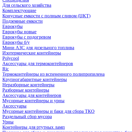
Для сельского хозяйства
Комплектующие
Конусные емкости с полным сливом (ЦКТ)
Подземные емкости
Еврокубы
Еврокубы новые
Еврокубы с подогревом
Еврокубы б/у
Мини АЗС для дизельного топлива
Изотермические контейнеры
Polycool
Аксессуары для термоконтейнеров
Ric
Термоконтейнеры из вспененного полипропилена
Крупногабаритные контейнеры
Неразборные контейнеры
Разборные контейнеры
Аксессуары для контейнеров
Мусорные контейнеры и урны
Аксессуары
Мусорные контейнеры и баки для сбора ТКО
Раздельный сбор мусора
Урны
Контейнеры для ртутных ламп