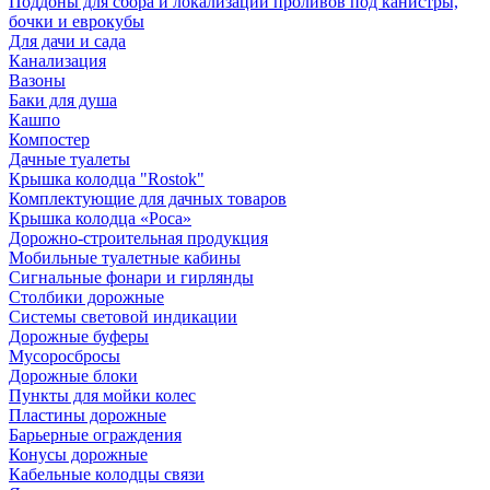
Поддоны для сбора и локализации проливов под канистры,
бочки и еврокубы
Для дачи и сада
Канализация
Вазоны
Баки для душа
Кашпо
Компостер
Дачные туалеты
Крышка колодца "Rostok"
Комплектующие для дачных товаров
Крышка колодца «Роса»
Дорожно-строительная продукция
Мобильные туалетные кабины
Сигнальные фонари и гирлянды
Столбики дорожные
Системы световой индикации
Дорожные буферы
Мусоросбросы
Дорожные блоки
Пункты для мойки колес
Пластины дорожные
Барьерные ограждения
Конусы дорожные
Кабельные колодцы связи