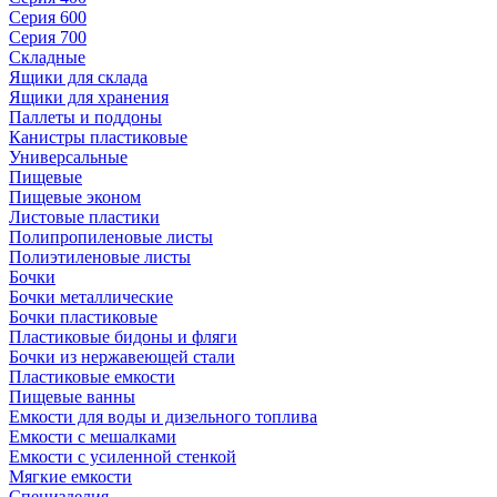
Серия 600
Серия 700
Складные
Ящики для склада
Ящики для хранения
Паллеты и поддоны
Канистры пластиковые
Универсальные
Пищевые
Пищевые эконом
Листовые пластики
Полипропиленовые листы
Полиэтиленовые листы
Бочки
Бочки металлические
Бочки пластиковые
Пластиковые бидоны и фляги
Бочки из нержавеющей стали
Пластиковые емкости
Пищевые ванны
Емкости для воды и дизельного топлива
Емкости с мешалками
Емкости с усиленной стенкой
Мягкие емкости
Специзделия