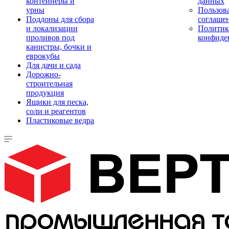
контейнеры и
данных
урны
Пользова
Поддоны для сбора
соглаше
и локализации
Политик
проливов под
конфиде
канистры, бочки и
еврокубы
Для дачи и сада
Дорожно-
строительная
продукция
Ящики для песка,
соли и реагентов
Пластиковые ведра