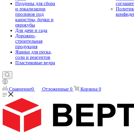
Поддоны для сбора
соглаше
и локализации
Политик
проливов под
конфиде
канистры, бочки и
еврокубы
Для дачи и сада
Дорожно-
строительная
продукция
Ящики для песка,
соли и реагентов
Пластиковые ведра
Сравнение
0
Отложенные
0
Корзина
0