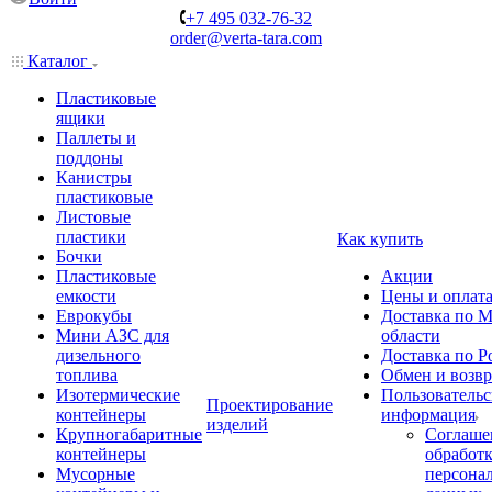
+7 495 032-76-32
order@verta-tara.com
Каталог
Пластиковые
ящики
Паллеты и
поддоны
Канистры
пластиковые
Листовые
пластики
Как купить
Бочки
Пластиковые
Акции
емкости
Цены и оплат
Еврокубы
Доставка по М
Мини АЗС для
области
дизельного
Доставка по Р
топлива
Обмен и возвр
Изотермические
Пользовательс
Проектирование
контейнеры
информация
изделий
Крупногабаритные
Соглаше
контейнеры
обработ
Мусорные
персона