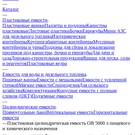
—
Каталог
—
Пластиковые емкости
Пластиковые ящики
Паллеты и поддоны
Канистры
пластиковые
Листовые пластики
Бочки
Еврокубы
Мини АЗС
для дизельного топлива
Изотермические
контейнеры
Крупногабаритные контейнеры
Мусорные
контейнеры и урны
Поддоны для сбора и локализации
проливов под канистры, бочки и еврокубы
Для дачи и
сада
Дорожно-строительная продукция
Ящики для песка, соли
и реагентов
Пластиковые ведра
—
Емкости для воды и дизельного топлива
Пищевые ванны
Емкости с мешалками
Емкости с усиленной
стенкой
Мягкие емкости
Специзделия
Для сельского
хозяйства
Комплектующие
Конусные емкости с полным
сливом (ЦКТ)
Подземные емкости
—
Цилиндрические емкости
Прямоугольные баки
Вертикальные емкости
Горизонтальные
емкости
—
Пластиковая цилиндрическая емкость ОВ 5000 л пищевого
и химического назначения