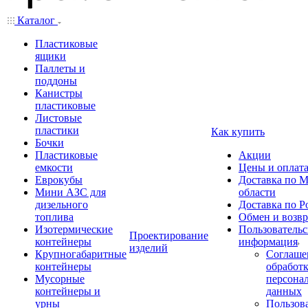
Каталог
Пластиковые
ящики
Паллеты и
поддоны
Канистры
пластиковые
Листовые
пластики
Как купить
Бочки
Пластиковые
Акции
емкости
Цены и оплат
Еврокубы
Доставка по М
Мини АЗС для
области
дизельного
Доставка по Р
топлива
Обмен и возвр
Изотермические
Пользовательс
Проектирование
контейнеры
информация
изделий
Крупногабаритные
Соглаше
контейнеры
обработ
Мусорные
персона
контейнеры и
данных
урны
Пользова