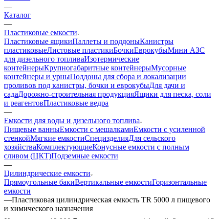
—
Каталог
—
Пластиковые емкости
Пластиковые ящики
Паллеты и поддоны
Канистры
пластиковые
Листовые пластики
Бочки
Еврокубы
Мини АЗС
для дизельного топлива
Изотермические
контейнеры
Крупногабаритные контейнеры
Мусорные
контейнеры и урны
Поддоны для сбора и локализации
проливов под канистры, бочки и еврокубы
Для дачи и
сада
Дорожно-строительная продукция
Ящики для песка, соли
и реагентов
Пластиковые ведра
—
Емкости для воды и дизельного топлива
Пищевые ванны
Емкости с мешалками
Емкости с усиленной
стенкой
Мягкие емкости
Специзделия
Для сельского
хозяйства
Комплектующие
Конусные емкости с полным
сливом (ЦКТ)
Подземные емкости
—
Цилиндрические емкости
Прямоугольные баки
Вертикальные емкости
Горизонтальные
емкости
—
Пластиковая цилиндрическая емкость TR 5000 л пищевого
и химического назначения