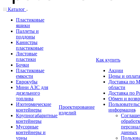
Каталог
Пластиковые
ящики
Паллеты и
поддоны
Канистры
пластиковые
Листовые
пластики
Как купить
Бочки
Пластиковые
Акции
емкости
Цены и оплат
Еврокубы
Доставка по М
Мини АЗС для
области
дизельного
Доставка по Р
топлива
Обмен и возвр
Изотермические
Пользовательс
Проектирование
контейнеры
информация
изделий
Крупногабаритные
Соглаше
контейнеры
обработ
Мусорные
персона
контейнеры и
данных
урны
Пользова