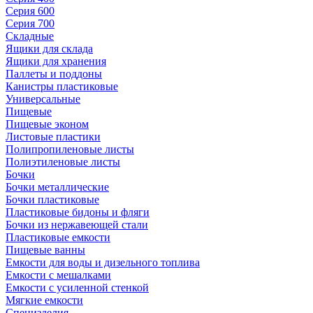
Серия 600
Серия 700
Складные
Ящики для склада
Ящики для хранения
Паллеты и поддоны
Канистры пластиковые
Универсальные
Пищевые
Пищевые эконом
Листовые пластики
Полипропиленовые листы
Полиэтиленовые листы
Бочки
Бочки металлические
Бочки пластиковые
Пластиковые бидоны и фляги
Бочки из нержавеющей стали
Пластиковые емкости
Пищевые ванны
Емкости для воды и дизельного топлива
Емкости с мешалками
Емкости с усиленной стенкой
Мягкие емкости
Специзделия