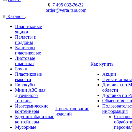
+7 495 032-76-32
order@verta-tara.com
Каталог
Пластиковые
ящики
Паллеты и
поддоны
Канистры
пластиковые
Листовые
пластики
Как купить
Бочки
Пластиковые
Акции
емкости
Цены и оплат
Еврокубы
Доставка по М
Мини АЗС для
области
дизельного
Доставка по Р
топлива
Обмен и возвр
Изотермические
Пользовательс
Проектирование
контейнеры
информация
изделий
Крупногабаритные
Соглаше
контейнеры
обработ
Мусорные
персона