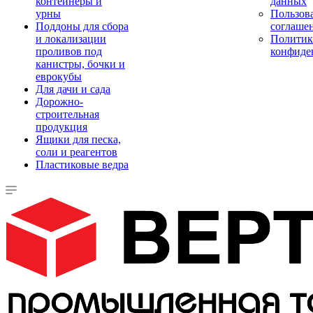
контейнеры и
данных
урны
Пользова
Поддоны для сбора
соглаше
и локализации
Политик
проливов под
конфиде
канистры, бочки и
еврокубы
Для дачи и сада
Дорожно-
строительная
продукция
Ящики для песка,
соли и реагентов
Пластиковые ведра