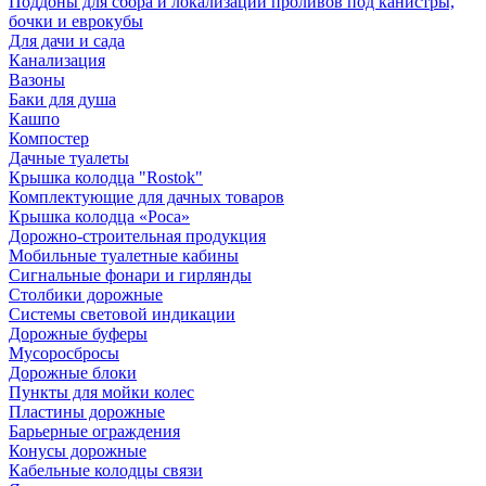
Поддоны для сбора и локализации проливов под канистры,
бочки и еврокубы
Для дачи и сада
Канализация
Вазоны
Баки для душа
Кашпо
Компостер
Дачные туалеты
Крышка колодца "Rostok"
Комплектующие для дачных товаров
Крышка колодца «Роса»
Дорожно-строительная продукция
Мобильные туалетные кабины
Сигнальные фонари и гирлянды
Столбики дорожные
Системы световой индикации
Дорожные буферы
Мусоросбросы
Дорожные блоки
Пункты для мойки колес
Пластины дорожные
Барьерные ограждения
Конусы дорожные
Кабельные колодцы связи