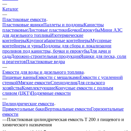
—
Каталог
—
Пластиковые емкости
Пластиковые ящики
Паллеты и поддоны
Канистры
пластиковые
Листовые пластики
Бочки
Еврокубы
Мини АЗС
для дизельного топлива
Изотермические
контейнеры
Крупногабаритные контейнеры
Мусорные
контейнеры и урны
Поддоны для сбора и локализации
проливов под канистры, бочки и еврокубы
Для дачи и
сада
Дорожно-строительная продукция
Ящики для песка, соли
и реагентов
Пластиковые ведра
—
Емкости для воды и дизельного топлива
Пищевые ванны
Емкости с мешалками
Емкости с усиленной
стенкой
Мягкие емкости
Специзделия
Для сельского
хозяйства
Комплектующие
Конусные емкости с полным
сливом (ЦКТ)
Подземные емкости
—
Цилиндрические емкости
Прямоугольные баки
Вертикальные емкости
Горизонтальные
емкости
—
Пластиковая цилиндрическая емкость T 200 л пищевого и
химического назначения