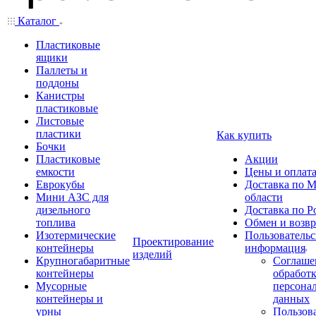
Каталог
Пластиковые
ящики
Паллеты и
поддоны
Канистры
пластиковые
Листовые
пластики
Как купить
Бочки
Пластиковые
Акции
емкости
Цены и оплат
Еврокубы
Доставка по М
Мини АЗС для
области
дизельного
Доставка по Р
топлива
Обмен и возвр
Изотермические
Пользовательс
Проектирование
контейнеры
информация
изделий
Крупногабаритные
Соглаше
контейнеры
обработ
Мусорные
персона
контейнеры и
данных
урны
Пользова