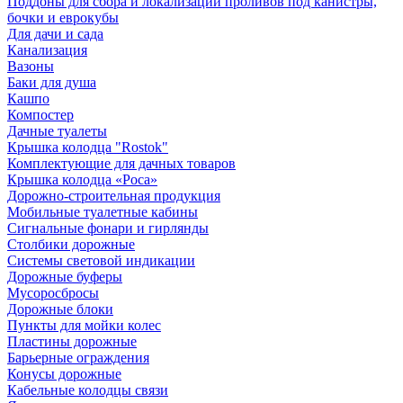
Поддоны для сбора и локализации проливов под канистры,
бочки и еврокубы
Для дачи и сада
Канализация
Вазоны
Баки для душа
Кашпо
Компостер
Дачные туалеты
Крышка колодца "Rostok"
Комплектующие для дачных товаров
Крышка колодца «Роса»
Дорожно-строительная продукция
Мобильные туалетные кабины
Сигнальные фонари и гирлянды
Столбики дорожные
Системы световой индикации
Дорожные буферы
Мусоросбросы
Дорожные блоки
Пункты для мойки колес
Пластины дорожные
Барьерные ограждения
Конусы дорожные
Кабельные колодцы связи