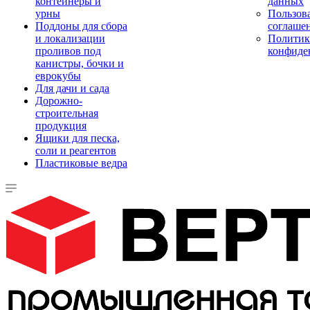
контейнеры и
данных
урны
Пользова
Поддоны для сбора
соглаше
и локализации
Политик
проливов под
конфиде
канистры, бочки и
еврокубы
Для дачи и сада
Дорожно-
строительная
продукция
Ящики для песка,
соли и реагентов
Пластиковые ведра