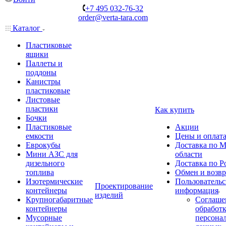
+7 495 032-76-32
order@verta-tara.com
Каталог
Пластиковые
ящики
Паллеты и
поддоны
Канистры
пластиковые
Листовые
пластики
Как купить
Бочки
Пластиковые
Акции
емкости
Цены и оплат
Еврокубы
Доставка по М
Мини АЗС для
области
дизельного
Доставка по Р
топлива
Обмен и возвр
Изотермические
Пользовательс
Проектирование
контейнеры
информация
изделий
Крупногабаритные
Соглаше
контейнеры
обработ
Мусорные
персона