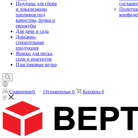
Поддоны для сбора
соглаше
и локализации
Политик
проливов под
конфиде
канистры, бочки и
еврокубы
Для дачи и сада
Дорожно-
строительная
продукция
Ящики для песка,
соли и реагентов
Пластиковые ведра
Сравнение
0
Отложенные
0
Корзина
0