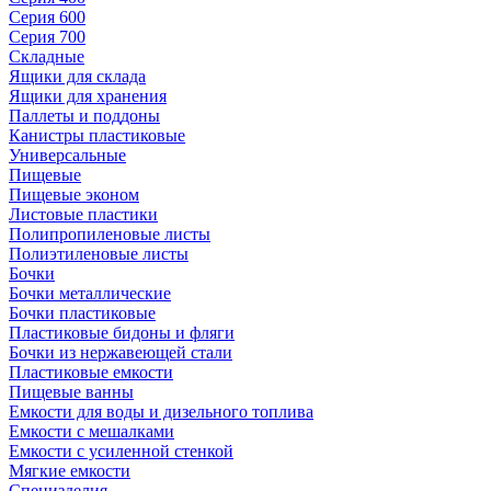
Серия 600
Серия 700
Складные
Ящики для склада
Ящики для хранения
Паллеты и поддоны
Канистры пластиковые
Универсальные
Пищевые
Пищевые эконом
Листовые пластики
Полипропиленовые листы
Полиэтиленовые листы
Бочки
Бочки металлические
Бочки пластиковые
Пластиковые бидоны и фляги
Бочки из нержавеющей стали
Пластиковые емкости
Пищевые ванны
Емкости для воды и дизельного топлива
Емкости с мешалками
Емкости с усиленной стенкой
Мягкие емкости
Специзделия