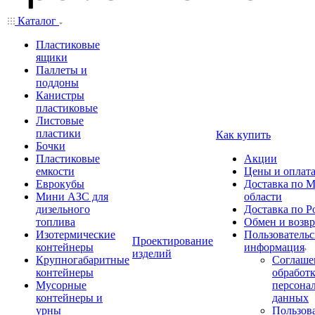
Каталог
Пластиковые
ящики
Паллеты и
поддоны
Канистры
пластиковые
Листовые
пластики
Как купить
Бочки
Пластиковые
Акции
емкости
Цены и оплат
Еврокубы
Доставка по М
Мини АЗС для
области
дизельного
Доставка по Р
топлива
Обмен и возвр
Изотермические
Пользовательс
Проектирование
контейнеры
информация
изделий
Крупногабаритные
Соглаше
контейнеры
обработ
Мусорные
персона
контейнеры и
данных
урны
Пользова