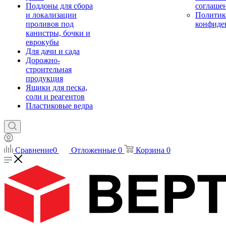
Поддоны для сбора
соглаше
и локализации
Политик
проливов под
конфиде
канистры, бочки и
еврокубы
Для дачи и сада
Дорожно-
строительная
продукция
Ящики для песка,
соли и реагентов
Пластиковые ведра
Сравнение
0
Отложенные
0
Корзина
0