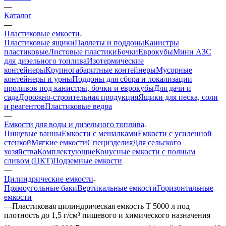
—
Каталог
—
Пластиковые емкости
Пластиковые ящики
Паллеты и поддоны
Канистры
пластиковые
Листовые пластики
Бочки
Еврокубы
Мини АЗС
для дизельного топлива
Изотермические
контейнеры
Крупногабаритные контейнеры
Мусорные
контейнеры и урны
Поддоны для сбора и локализации
проливов под канистры, бочки и еврокубы
Для дачи и
сада
Дорожно-строительная продукция
Ящики для песка, соли
и реагентов
Пластиковые ведра
—
Емкости для воды и дизельного топлива
Пищевые ванны
Емкости с мешалками
Емкости с усиленной
стенкой
Мягкие емкости
Специзделия
Для сельского
хозяйства
Комплектующие
Конусные емкости с полным
сливом (ЦКТ)
Подземные емкости
—
Цилиндрические емкости
Прямоугольные баки
Вертикальные емкости
Горизонтальные
емкости
—
Пластиковая цилиндрическая емкость T 5000 л под
плотность до 1,5 г/см³ пищевого и химического назначения