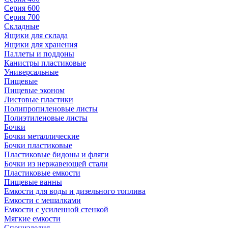
Серия 600
Серия 700
Складные
Ящики для склада
Ящики для хранения
Паллеты и поддоны
Канистры пластиковые
Универсальные
Пищевые
Пищевые эконом
Листовые пластики
Полипропиленовые листы
Полиэтиленовые листы
Бочки
Бочки металлические
Бочки пластиковые
Пластиковые бидоны и фляги
Бочки из нержавеющей стали
Пластиковые емкости
Пищевые ванны
Емкости для воды и дизельного топлива
Емкости с мешалками
Емкости с усиленной стенкой
Мягкие емкости
Специзделия