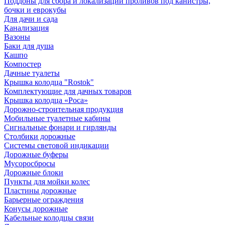
Поддоны для сбора и локализации проливов под канистры,
бочки и еврокубы
Для дачи и сада
Канализация
Вазоны
Баки для душа
Кашпо
Компостер
Дачные туалеты
Крышка колодца "Rostok"
Комплектующие для дачных товаров
Крышка колодца «Роса»
Дорожно-строительная продукция
Мобильные туалетные кабины
Сигнальные фонари и гирлянды
Столбики дорожные
Системы световой индикации
Дорожные буферы
Мусоросбросы
Дорожные блоки
Пункты для мойки колес
Пластины дорожные
Барьерные ограждения
Конусы дорожные
Кабельные колодцы связи