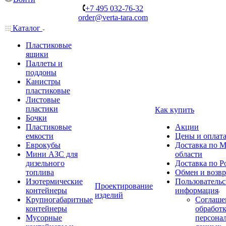
+7 495 032-76-32
order@verta-tara.com
Каталог
Пластиковые
ящики
Паллеты и
поддоны
Канистры
пластиковые
Листовые
пластики
Как купить
Бочки
Пластиковые
Акции
емкости
Цены и оплат
Еврокубы
Доставка по М
Мини АЗС для
области
дизельного
Доставка по Р
топлива
Обмен и возвр
Изотермические
Пользовательс
Проектирование
контейнеры
информация
изделий
Крупногабаритные
Соглаше
контейнеры
обработ
Мусорные
персона