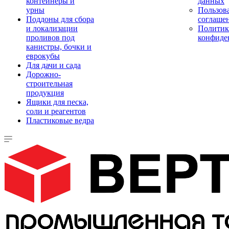
контейнеры и
данных
урны
Пользова
Поддоны для сбора
соглаше
и локализации
Политик
проливов под
конфиде
канистры, бочки и
еврокубы
Для дачи и сада
Дорожно-
строительная
продукция
Ящики для песка,
соли и реагентов
Пластиковые ведра