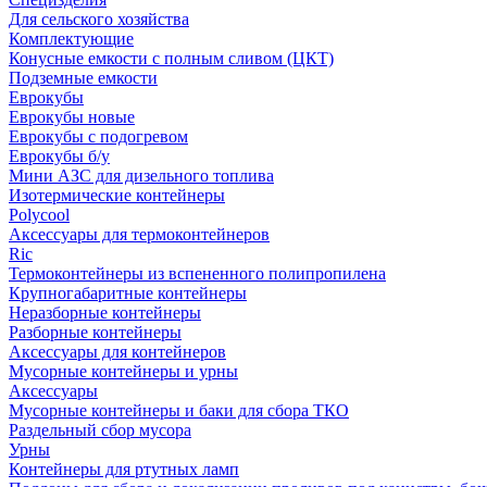
Для сельского хозяйства
Комплектующие
Конусные емкости с полным сливом (ЦКТ)
Подземные емкости
Еврокубы
Еврокубы новые
Еврокубы с подогревом
Еврокубы б/у
Мини АЗС для дизельного топлива
Изотермические контейнеры
Polycool
Аксессуары для термоконтейнеров
Ric
Термоконтейнеры из вспененного полипропилена
Крупногабаритные контейнеры
Неразборные контейнеры
Разборные контейнеры
Аксессуары для контейнеров
Мусорные контейнеры и урны
Аксессуары
Мусорные контейнеры и баки для сбора ТКО
Раздельный сбор мусора
Урны
Контейнеры для ртутных ламп