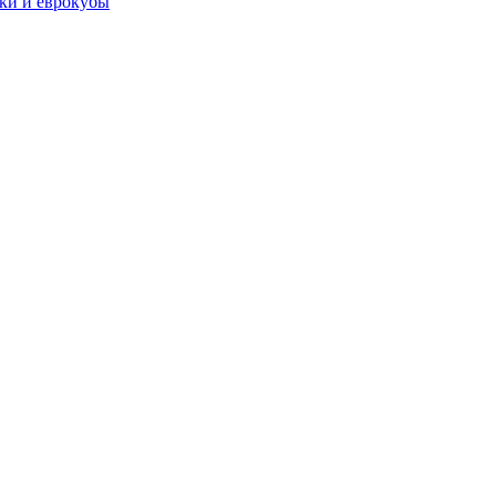
чки и еврокубы