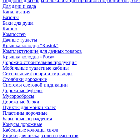
Поддоны для сбора и локализации проливов под канистры, бо
Для дачи и сада
Канализация
Вазоны
Баки для душа
Кашпо
Компостер
Дачные туалеты
Крышка колодца "Rostok"
Комплектующие для дачных товаров
Крышка колодца «Роса»
Дорожно-строительная продукция
Мобильные туалетные кабины
Сигнальные фонари и гирлянды
Столбики дорожные
Системы световой индикации
Дорожные буферы
Мусоросбросы
Дорожные блоки
Пункты для мойки колес
Пластины дорожные
Барьерные ограждения
Конусы дорожные
Кабельные колодцы связи
Ящики для песка, соли и реагентов