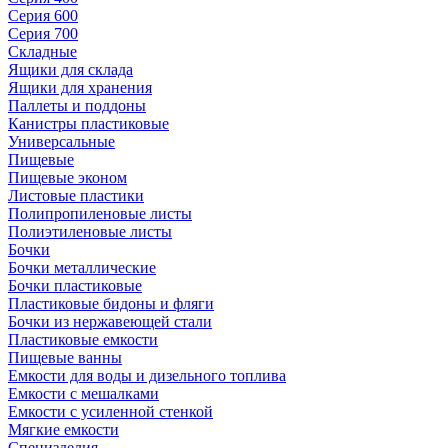
Серия 600
Серия 700
Складные
Ящики для склада
Ящики для хранения
Паллеты и поддоны
Канистры пластиковые
Универсальные
Пищевые
Пищевые эконом
Листовые пластики
Полипропиленовые листы
Полиэтиленовые листы
Бочки
Бочки металлические
Бочки пластиковые
Пластиковые бидоны и фляги
Бочки из нержавеющей стали
Пластиковые емкости
Пищевые ванны
Емкости для воды и дизельного топлива
Емкости с мешалками
Емкости с усиленной стенкой
Мягкие емкости
Специзделия