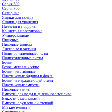
Серия 600
Серия 700
Складные
Ящики для склада
Ящики для хранения
Паллеты и поддоны
Канистры пластиковые
Универсальные
Пищевые
Пищевые эконом
Листовые пластики
Полипропиленовые листы
Полиэтиленовые листы
Бочки
Бочки металлические
Бочки пластиковые
Пластиковые бидоны и фляги
Бочки из нержавеющей стали
Пластиковые емкости
Пищевые ванны
Емкости для воды и дизельного топлива
Емкости с мешалками
Емкости с усиленной стенкой
Мягкие емкости
Специзделия