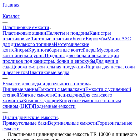
Главная
—
Каталог
—
Пластиковые емкости
Пластиковые ящики
Паллеты и поддоны
Канистры
пластиковые
Листовые пластики
Бочки
Еврокубы
Мини АЗС
для дизельного топлива
Изотермические
контейнеры
Крупногабаритные контейнеры
Мусорные
контейнеры и урны
Поддоны для сбора и локализации
проливов под канистры, бочки и еврокубы
Для дачи и
сада
Дорожно-строительная продукция
Ящики для песка, соли
и реагентов
Пластиковые ведра
—
Емкости для воды и дизельного топлива
Пищевые ванны
Емкости с мешалками
Емкости с усиленной
стенкой
Мягкие емкости
Специзделия
Для сельского
хозяйства
Комплектующие
Конусные емкости с полным
сливом (ЦКТ)
Подземные емкости
—
Цилиндрические емкости
Прямоугольные баки
Вертикальные емкости
Горизонтальные
емкости
—
Пластиковая цилиндрическая емкость TR 10000 л пищевого
и химического назначения