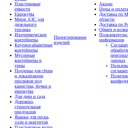
Пластиковые
Акции
емкости
Цены и оплат
Еврокубы
Доставка по М
Мини АЗС для
области
дизельного
Доставка по Р
топлива
Обмен и возвр
Изотермические
Пользовательс
Проектирование
контейнеры
информация
изделий
Крупногабаритные
Соглаше
контейнеры
обработ
Мусорные
персона
контейнеры и
данных
урны
Пользова
Поддоны для сбора
соглаше
и локализации
Политик
проливов под
конфиде
канистры, бочки и
еврокубы
Для дачи и сада
Дорожно-
строительная
продукция
Ящики для песка,
соли и реагентов
Пластиковые ведра