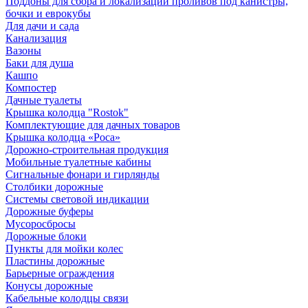
Поддоны для сбора и локализации проливов под канистры,
бочки и еврокубы
Для дачи и сада
Канализация
Вазоны
Баки для душа
Кашпо
Компостер
Дачные туалеты
Крышка колодца "Rostok"
Комплектующие для дачных товаров
Крышка колодца «Роса»
Дорожно-строительная продукция
Мобильные туалетные кабины
Сигнальные фонари и гирлянды
Столбики дорожные
Системы световой индикации
Дорожные буферы
Мусоросбросы
Дорожные блоки
Пункты для мойки колес
Пластины дорожные
Барьерные ограждения
Конусы дорожные
Кабельные колодцы связи