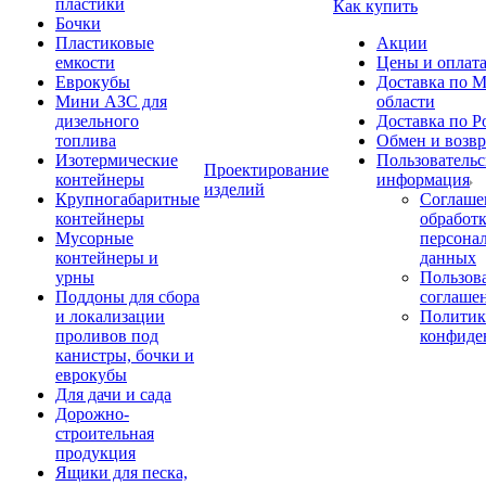
пластики
Как купить
Бочки
Пластиковые
Акции
емкости
Цены и оплат
Еврокубы
Доставка по М
Мини АЗС для
области
дизельного
Доставка по Р
топлива
Обмен и возвр
Изотермические
Пользовательс
Проектирование
контейнеры
информация
изделий
Крупногабаритные
Соглаше
контейнеры
обработ
Мусорные
персона
контейнеры и
данных
урны
Пользова
Поддоны для сбора
соглаше
и локализации
Политик
проливов под
конфиде
канистры, бочки и
еврокубы
Для дачи и сада
Дорожно-
строительная
продукция
Ящики для песка,