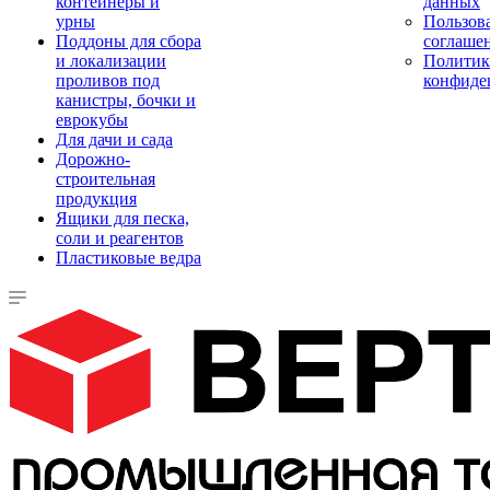
контейнеры и
данных
урны
Пользова
Поддоны для сбора
соглаше
и локализации
Политик
проливов под
конфиде
канистры, бочки и
еврокубы
Для дачи и сада
Дорожно-
строительная
продукция
Ящики для песка,
соли и реагентов
Пластиковые ведра