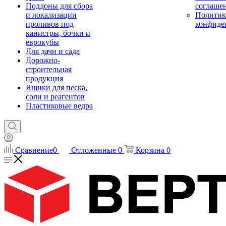
Поддоны для сбора
соглаше
и локализации
Политик
проливов под
конфиде
канистры, бочки и
еврокубы
Для дачи и сада
Дорожно-
строительная
продукция
Ящики для песка,
соли и реагентов
Пластиковые ведра
Сравнение
0
Отложенные
0
Корзина
0