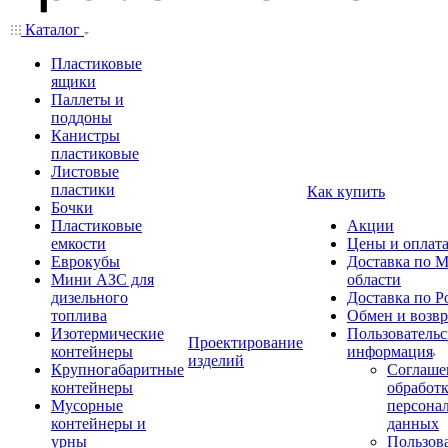
Каталог
Пластиковые
ящики
Паллеты и
поддоны
Канистры
пластиковые
Листовые
пластики
Как купить
Бочки
Пластиковые
Акции
емкости
Цены и оплат
Еврокубы
Доставка по М
Мини АЗС для
области
дизельного
Доставка по Р
топлива
Обмен и возвр
Изотермические
Пользовательс
Проектирование
контейнеры
информация
изделий
Крупногабаритные
Соглаше
контейнеры
обработ
Мусорные
персона
контейнеры и
данных
урны
Пользова