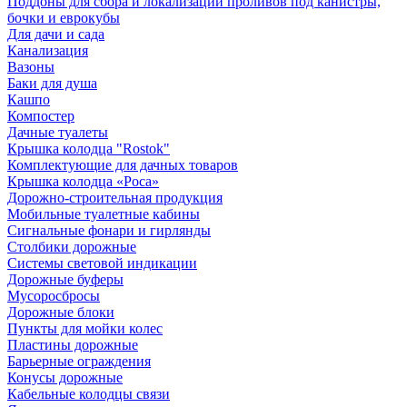
Поддоны для сбора и локализации проливов под канистры,
бочки и еврокубы
Для дачи и сада
Канализация
Вазоны
Баки для душа
Кашпо
Компостер
Дачные туалеты
Крышка колодца "Rostok"
Комплектующие для дачных товаров
Крышка колодца «Роса»
Дорожно-строительная продукция
Мобильные туалетные кабины
Сигнальные фонари и гирлянды
Столбики дорожные
Системы световой индикации
Дорожные буферы
Мусоросбросы
Дорожные блоки
Пункты для мойки колес
Пластины дорожные
Барьерные ограждения
Конусы дорожные
Кабельные колодцы связи