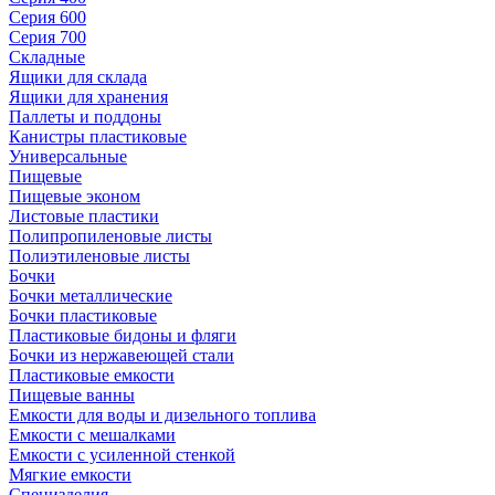
Серия 600
Серия 700
Складные
Ящики для склада
Ящики для хранения
Паллеты и поддоны
Канистры пластиковые
Универсальные
Пищевые
Пищевые эконом
Листовые пластики
Полипропиленовые листы
Полиэтиленовые листы
Бочки
Бочки металлические
Бочки пластиковые
Пластиковые бидоны и фляги
Бочки из нержавеющей стали
Пластиковые емкости
Пищевые ванны
Емкости для воды и дизельного топлива
Емкости с мешалками
Емкости с усиленной стенкой
Мягкие емкости
Специзделия