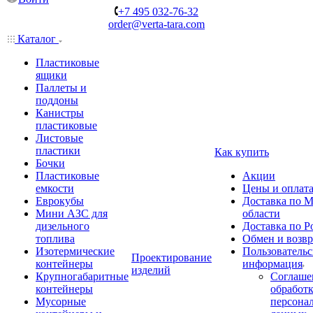
+7 495 032-76-32
order@verta-tara.com
Каталог
Пластиковые
ящики
Паллеты и
поддоны
Канистры
пластиковые
Листовые
пластики
Как купить
Бочки
Пластиковые
Акции
емкости
Цены и оплат
Еврокубы
Доставка по М
Мини АЗС для
области
дизельного
Доставка по Р
топлива
Обмен и возвр
Изотермические
Пользовательс
Проектирование
контейнеры
информация
изделий
Крупногабаритные
Соглаше
контейнеры
обработ
Мусорные
персона