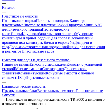
—
Каталог
—
Пластиковые емкости
Пластиковые ящики
Паллеты и поддоны
Канистры
пластиковые
Листовые пластики
Бочки
Еврокубы
Мини АЗС
для дизельного топлива
Изотермические
контейнеры
Крупногабаритные контейнеры
Мусорные
контейнеры и урны
Поддоны для сбора и локализации
проливов под канистры, бочки и еврокубы
Для дачи и
сада
Дорожно-строительная продукция
Ящики для песка, соли
и реагентов
Пластиковые ведра
—
Емкости для воды и дизельного топлива
Пищевые ванны
Емкости с мешалками
Емкости с усиленной
стенкой
Мягкие емкости
Специзделия
Для сельского
хозяйства
Комплектующие
Конусные емкости с полным
сливом (ЦКТ)
Подземные емкости
—
Цилиндрические емкости
Прямоугольные баки
Вертикальные емкости
Горизонтальные
емкости
—
Пластиковая цилиндрическая емкость TR 3000 л пищевого
и химического назначения