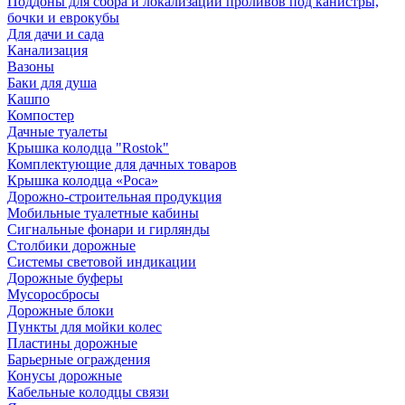
Поддоны для сбора и локализации проливов под канистры,
бочки и еврокубы
Для дачи и сада
Канализация
Вазоны
Баки для душа
Кашпо
Компостер
Дачные туалеты
Крышка колодца "Rostok"
Комплектующие для дачных товаров
Крышка колодца «Роса»
Дорожно-строительная продукция
Мобильные туалетные кабины
Сигнальные фонари и гирлянды
Столбики дорожные
Системы световой индикации
Дорожные буферы
Мусоросбросы
Дорожные блоки
Пункты для мойки колес
Пластины дорожные
Барьерные ограждения
Конусы дорожные
Кабельные колодцы связи