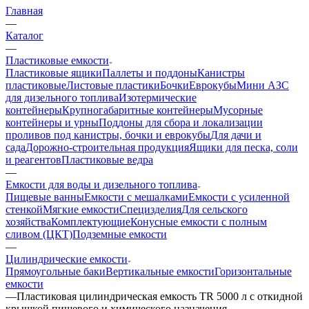
Главная
—
Каталог
—
Пластиковые емкости
Пластиковые ящики
Паллеты и поддоны
Канистры
пластиковые
Листовые пластики
Бочки
Еврокубы
Мини АЗС
для дизельного топлива
Изотермические
контейнеры
Крупногабаритные контейнеры
Мусорные
контейнеры и урны
Поддоны для сбора и локализации
проливов под канистры, бочки и еврокубы
Для дачи и
сада
Дорожно-строительная продукция
Ящики для песка, соли
и реагентов
Пластиковые ведра
—
Емкости для воды и дизельного топлива
Пищевые ванны
Емкости с мешалками
Емкости с усиленной
стенкой
Мягкие емкости
Специзделия
Для сельского
хозяйства
Комплектующие
Конусные емкости с полным
сливом (ЦКТ)
Подземные емкости
—
Цилиндрические емкости
Прямоугольные баки
Вертикальные емкости
Горизонтальные
емкости
—
Пластиковая цилиндрическая емкость TR 5000 л с откидной
крышкой пищевого и химического назначения