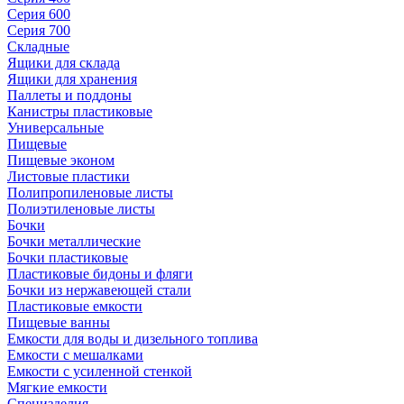
Серия 600
Серия 700
Складные
Ящики для склада
Ящики для хранения
Паллеты и поддоны
Канистры пластиковые
Универсальные
Пищевые
Пищевые эконом
Листовые пластики
Полипропиленовые листы
Полиэтиленовые листы
Бочки
Бочки металлические
Бочки пластиковые
Пластиковые бидоны и фляги
Бочки из нержавеющей стали
Пластиковые емкости
Пищевые ванны
Емкости для воды и дизельного топлива
Емкости с мешалками
Емкости с усиленной стенкой
Мягкие емкости
Специзделия