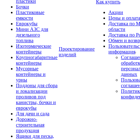
пластики
Как купить
Бочки
Пластиковые
Акции
емкости
Цены и оплат
Еврокубы
Доставка по М
Мини АЗС для
области
дизельного
Доставка по Р
топлива
Обмен и возвр
Изотермические
Пользовательс
Проектирование
контейнеры
информация
изделий
Крупногабаритные
Соглаше
контейнеры
обработ
Мусорные
персона
контейнеры и
данных
урны
Пользова
Поддоны для сбора
соглаше
и локализации
Политик
проливов под
конфиде
канистры, бочки и
еврокубы
Для дачи и сада
Дорожно-
строительная
продукция
Ящики для песка,