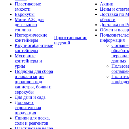
Пластиковые
Акции
емкости
Цены и оплат
Еврокубы
Доставка по М
Мини АЗС для
области
дизельного
Доставка по Р
топлива
Обмен и возвр
Изотермические
Пользовательс
Проектирование
контейнеры
информация
изделий
Крупногабаритные
Соглаше
контейнеры
обработ
Мусорные
персона
контейнеры и
данных
урны
Пользова
Поддоны для сбора
соглаше
и локализации
Политик
проливов под
конфиде
канистры, бочки и
еврокубы
Для дачи и сада
Дорожно-
строительная
продукция
Ящики для песка,
соли и реагентов
Пластиковые ведра