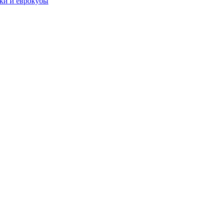
чки и еврокубы