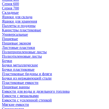
Серия 600
Серия 700
Складные
Ящики для склада
Ящики для хранения
Паллеты и поддоны
Канистры пластиковые
Универсальные
Пищевые
Пищевые эконом
Листовые пластики
Полипропиленовые листы
Полиэтиленовые листы
Бочки
Бочки металлические
Бочки пластиковые
Пластиковые бидоны и фляги
Бочки из нержавеющей стали
Пластиковые емкости
Пищевые ванны
Емкости для воды и дизельного топлива
Емкости с мешалками
Емкости с усиленной стенкой
Мягкие емкости
Специзделия