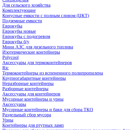
Для сельского хозяйства
Комплектующие
Конусные емкости с полным сливом (ЦКТ)
Подземные емкости
Еврокубы
Еврокубы новые
Еврокубы с подогревом
Еврокубы б/у
Мини АЗС для дизельного топлива
Изотермические контейнеры
Polycool
Аксессуары для термоконтейнеров
Ric
Термоконтейнеры из вспененного полипропилена
Крупногабаритные контейнеры
Неразборные контейнеры
Разборные контейнеры
Аксессуары для контейнеров
Мусорные контейнеры и урны
Аксессуары
Мусорные контейнеры и баки для сбора ТКО
Раздельный сбор мусора
Урны
Контейнеры для ртутных ламп