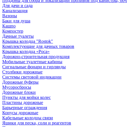
Поддоны для сбора и локализации проливов под канистры, бо
Для дачи и сада
Канализация
Вазоны
Баки для душа
Кашпо
Компостер
Дачные туалеты
Крышка колодца "Rostok"
Комплектующие для дачных товаров
Крышка колодца «Роса»
Дорожно-строительная продукция
Мобильные туалетные кабины
Сигнальные фонари и гирлянды
Столбики дорожные
Системы световой индикации
Дорожные буферы
Мусоросбросы
Дорожные блоки
Пункты для мойки колес
Пластины дорожные
Барьерные ограждения
Конусы дорожные
Кабельные колодцы связи
Ящики для песка, соли и реагентов