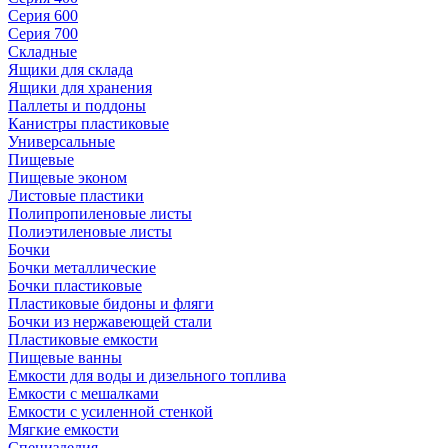
Серия 600
Серия 700
Складные
Ящики для склада
Ящики для хранения
Паллеты и поддоны
Канистры пластиковые
Универсальные
Пищевые
Пищевые эконом
Листовые пластики
Полипропиленовые листы
Полиэтиленовые листы
Бочки
Бочки металлические
Бочки пластиковые
Пластиковые бидоны и фляги
Бочки из нержавеющей стали
Пластиковые емкости
Пищевые ванны
Емкости для воды и дизельного топлива
Емкости с мешалками
Емкости с усиленной стенкой
Мягкие емкости
Специзделия