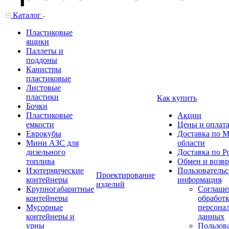
Каталог
Пластиковые
ящики
Паллеты и
поддоны
Канистры
пластиковые
Листовые
пластики
Как купить
Бочки
Пластиковые
Акции
емкости
Цены и оплат
Еврокубы
Доставка по М
Мини АЗС для
области
дизельного
Доставка по Р
топлива
Обмен и возвр
Изотермические
Пользовательс
Проектирование
контейнеры
информация
изделий
Крупногабаритные
Соглаше
контейнеры
обработ
Мусорные
персона
контейнеры и
данных
урны
Пользова