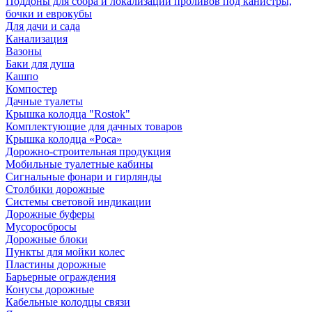
Поддоны для сбора и локализации проливов под канистры,
бочки и еврокубы
Для дачи и сада
Канализация
Вазоны
Баки для душа
Кашпо
Компостер
Дачные туалеты
Крышка колодца "Rostok"
Комплектующие для дачных товаров
Крышка колодца «Роса»
Дорожно-строительная продукция
Мобильные туалетные кабины
Сигнальные фонари и гирлянды
Столбики дорожные
Системы световой индикации
Дорожные буферы
Мусоросбросы
Дорожные блоки
Пункты для мойки колес
Пластины дорожные
Барьерные ограждения
Конусы дорожные
Кабельные колодцы связи