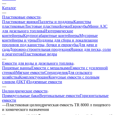
—
Каталог
—
Пластиковые емкости
Пластиковые ящики
Паллеты и поддоны
Канистры
пластиковые
Листовые пластики
Бочки
Еврокубы
Мини АЗС
для дизельного топлива
Изотермические
контейнеры
Крупногабаритные контейнеры
Мусорные
контейнеры и урны
Поддоны для сбора и локализации
проливов под канистры, бочки и еврокубы
Для дачи и
сада
Дорожно-строительная продукция
Ящики для песка, соли
и реагентов
Пластиковые ведра
—
Емкости для воды и дизельного топлива
Пищевые ванны
Емкости с мешалками
Емкости с усиленной
стенкой
Мягкие емкости
Специзделия
Для сельского
хозяйства
Комплектующие
Конусные емкости с полным
сливом (ЦКТ)
Подземные емкости
—
Цилиндрические емкости
Прямоугольные баки
Вертикальные емкости
Горизонтальные
емкости
—
Пластиковая цилиндрическая емкость TR 8000 л пищевого
и химического назначения