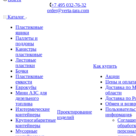
+7 495 032-76-32
order@verta-tara.com
Каталог
Пластиковые
ящики
Паллеты и
поддоны
Канистры
пластиковые
Листовые
пластики
Как купить
Бочки
Пластиковые
Акции
емкости
Цены и оплат
Еврокубы
Доставка по М
Мини АЗС для
области
дизельного
Доставка по Р
топлива
Обмен и возвр
Изотермические
Пользовательс
Проектирование
контейнеры
информация
изделий
Крупногабаритные
Соглаше
контейнеры
обработ
Мусорные
персона