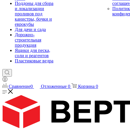
Поддоны для сбора
соглаше
и локализации
Политик
проливов под
конфиде
канистры, бочки и
еврокубы
Для дачи и сада
Дорожно-
строительная
продукция
Ящики для песка,
соли и реагентов
Пластиковые ведра
Сравнение
0
Отложенные
0
Корзина
0