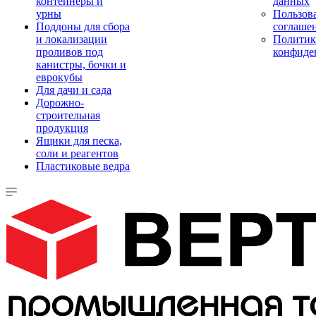
контейнеры и
данных
урны
Пользова
Поддоны для сбора
соглаше
и локализации
Политик
проливов под
конфиде
канистры, бочки и
еврокубы
Для дачи и сада
Дорожно-
строительная
продукция
Ящики для песка,
соли и реагентов
Пластиковые ведра