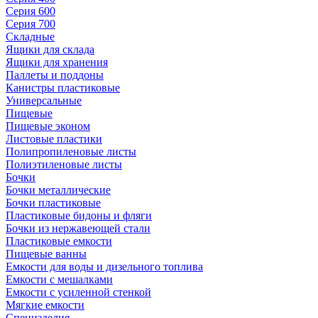
Серия 600
Серия 700
Складные
Ящики для склада
Ящики для хранения
Паллеты и поддоны
Канистры пластиковые
Универсальные
Пищевые
Пищевые эконом
Листовые пластики
Полипропиленовые листы
Полиэтиленовые листы
Бочки
Бочки металлические
Бочки пластиковые
Пластиковые бидоны и фляги
Бочки из нержавеющей стали
Пластиковые емкости
Пищевые ванны
Емкости для воды и дизельного топлива
Емкости с мешалками
Емкости с усиленной стенкой
Мягкие емкости
Специзделия