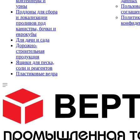
контейнеры и
данных
урны
Пользова
Поддоны для сбора
соглаше
и локализации
Политик
проливов под
конфиде
канистры, бочки и
еврокубы
Для дачи и сада
Дорожно-
строительная
продукция
Ящики для песка,
соли и реагентов
Пластиковые ведра