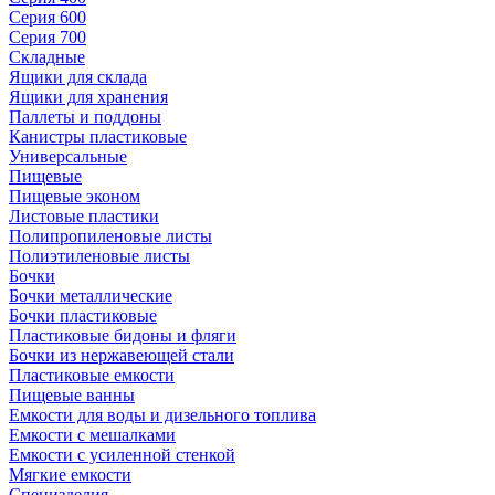
Серия 600
Серия 700
Складные
Ящики для склада
Ящики для хранения
Паллеты и поддоны
Канистры пластиковые
Универсальные
Пищевые
Пищевые эконом
Листовые пластики
Полипропиленовые листы
Полиэтиленовые листы
Бочки
Бочки металлические
Бочки пластиковые
Пластиковые бидоны и фляги
Бочки из нержавеющей стали
Пластиковые емкости
Пищевые ванны
Емкости для воды и дизельного топлива
Емкости с мешалками
Емкости с усиленной стенкой
Мягкие емкости
Специзделия