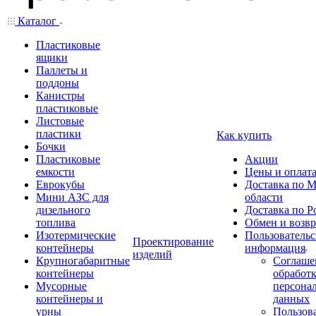
Каталог
Пластиковые
ящики
Паллеты и
поддоны
Канистры
пластиковые
Листовые
пластики
Как купить
Бочки
Пластиковые
Акции
емкости
Цены и оплат
Еврокубы
Доставка по М
Мини АЗС для
области
дизельного
Доставка по Р
топлива
Обмен и возвр
Изотермические
Пользовательс
Проектирование
контейнеры
информация
изделий
Крупногабаритные
Соглаше
контейнеры
обработ
Мусорные
персона
контейнеры и
данных
урны
Пользова