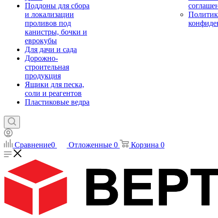
Поддоны для сбора
соглаше
и локализации
Политик
проливов под
конфиде
канистры, бочки и
еврокубы
Для дачи и сада
Дорожно-
строительная
продукция
Ящики для песка,
соли и реагентов
Пластиковые ведра
Сравнение
0
Отложенные
0
Корзина
0