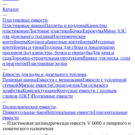
—
Каталог
—
Пластиковые емкости
Пластиковые ящики
Паллеты и поддоны
Канистры
пластиковые
Листовые пластики
Бочки
Еврокубы
Мини АЗС
для дизельного топлива
Изотермические
контейнеры
Крупногабаритные контейнеры
Мусорные
контейнеры и урны
Поддоны для сбора и локализации
проливов под канистры, бочки и еврокубы
Для дачи и
сада
Дорожно-строительная продукция
Ящики для песка, соли
и реагентов
Пластиковые ведра
—
Емкости для воды и дизельного топлива
Пищевые ванны
Емкости с мешалками
Емкости с усиленной
стенкой
Мягкие емкости
Специзделия
Для сельского
хозяйства
Комплектующие
Конусные емкости с полным
сливом (ЦКТ)
Подземные емкости
—
Цилиндрические емкости
Прямоугольные баки
Вертикальные емкости
Горизонтальные
емкости
—
Пластиковая цилиндрическая емкость V 6000 л пищевого и
химического назначения