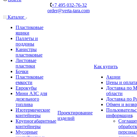
+7 495 032-76-32
order@verta-tara.com
Каталог
Пластиковые
ящики
Паллеты и
поддоны
Канистры
пластиковые
Листовые
пластики
Как купить
Бочки
Пластиковые
Акции
емкости
Цены и оплат
Еврокубы
Доставка по М
Мини АЗС для
области
дизельного
Доставка по Р
топлива
Обмен и возвр
Изотермические
Пользовательс
Проектирование
контейнеры
информация
изделий
Крупногабаритные
Соглаше
контейнеры
обработ
Мусорные
персона