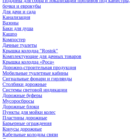
Поддоны для сбора и локализации проливов под канистры,
бочки и еврокубы
Для дачи и сада
Канализация
Вазоны
Баки для душа
Кашпо
Компостер
Дачные туалеты
Крышка колодца "Rostok"
Комплектующие для дачных товаров
Крышка колодца «Роса»
Дорожно-строительная продукция
Мобильные туалетные кабины
Сигнальные фонари и гирлянды
Столбики дорожные
Системы световой индикации
Дорожные буферы
Мусоросбросы
Дорожные блоки
Пункты для мойки колес
Пластины дорожные
Барьерные ограждения
Конусы дорожные
Кабельные колодцы связи